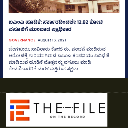
ಐಎಂಎ ಹೂಡಿಕೆ; ಸರ್ಕಾರದಿಂದಲೇ 12.82 ಕೋಟಿ
ವಸೂಲಿಗೆ ಮುಂದಾದ ಪ್ರಾಧಿಕಾರ
GOVERNANCE
August 16, 2021
ಬೆಂಗಳೂರು; ಸಾವಿರಾರು ಕೋಟಿ ರು. ವಂಚನೆ ಮಾಡಿರುವ
ಆರೋಪಕ್ಕೆ ಗುರಿಯಾಗಿರುವ ಐಎಂಎ ಕಂಪನಿಯು ವಿವಿಧೆಡೆ
ಮಾಡಿರುವ ಹೂಡಿಕೆ ಮೊತ್ತವನ್ನು ವಸೂಲು ಮಾಡಿ
ಠೇವಣಿದಾರರಿಗೆ ಮರಳಿಸುತ್ತಿರುವ ಸಕ್ಷಮ...