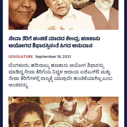
ಸೇವಾ ತೆರಿಗೆ ಹಂಚಿಕೆ ಮಾಡದ ಕೇಂದ್ರ; ಹಣಕಾಸು
ಆಯೋಗದ ಶಿಫಾರಸ್ಸಿನಂತೆ ಸಿಗದ ಅನುದಾನ
LEGISLATURE
September 18, 2021
ಬೆಂಗಳೂರು; ಹದಿನಾಲ್ಕು ಹಣಕಾಸು ಆಯೋಗ ಶಿಫಾರಸ್ಸು
ಮಾಡಿದ್ದ ಸೇವಾ ತೆರಿಗೆಯ ನಿವ್ವಳ ಆದಾಯ ಐಜಿಎಸ್‌ಟಿ ಮತ್ತು
ಸೇವಾ ತೆರಿಗೆಗಳಲ್ಲಿ ರಾಜ್ಯಕ್ಕೆ ಯಾವುದೇ ಹಂಚಿಕೆಯಾಗಿಲ್ಲ ಎಂಬ
ಅಂಶವನ್ನು...