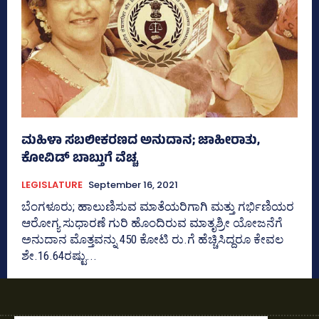
ಮಹಿಳಾ ಸಬಲೀಕರಣದ ಅನುದಾನ; ಜಾಹೀರಾತು,
ಕೋವಿಡ್‌ ಬಾಬ್ತುಗೆ ವೆಚ್ಚ
LEGISLATURE
September 16, 2021
ಬೆಂಗಳೂರು; ಹಾಲುಣಿಸುವ ಮಾತೆಯರಿಗಾಗಿ ಮತ್ತು ಗರ್ಭಿಣಿಯರ
ಆರೋಗ್ಯ ಸುಧಾರಣೆ ಗುರಿ ಹೊಂದಿರುವ ಮಾತೃಶ್ರೀ ಯೋಜನೆಗೆ
ಅನುದಾನ ಮೊತ್ತವನ್ನು 450 ಕೋಟಿ ರು.ಗೆ ಹೆಚ್ಚಿಸಿದ್ದರೂ ಕೇವಲ
ಶೇ.16.64ರಷ್ಟು...