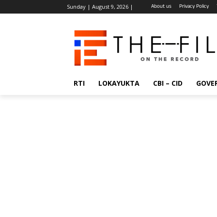
About us
Privacy Policy
Sunday | August 9, 2026 |
RTI
LOKAYUKTA
CBI – CID
GOVE