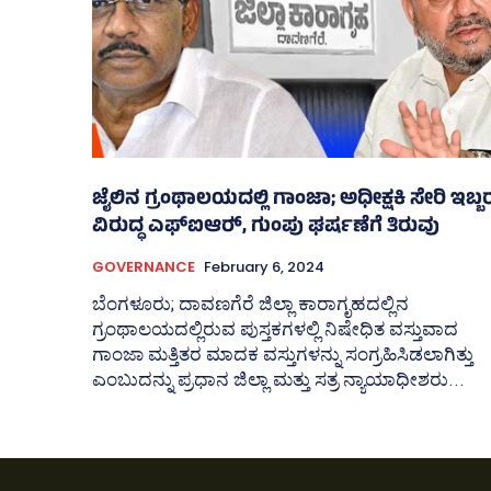
ಜೈಲಿನ ಗ್ರಂಥಾಲಯದಲ್ಲಿ ಗಾಂಜಾ; ಅಧೀಕ್ಷಕಿ ಸೇರಿ ಇಬ್ಬ
ವಿರುದ್ಧ ಎಫ್‌ಐಆರ್‍‌, ಗುಂಪು ಘರ್ಷಣೆಗೆ ತಿರುವು
GOVERNANCE
February 6, 2024
ಬೆಂಗಳೂರು; ದಾವಣಗೆರೆ ಜಿಲ್ಲಾ ಕಾರಾಗೃಹದಲ್ಲಿನ
ಗ್ರಂಥಾಲಯದಲ್ಲಿರುವ ಪುಸ್ತಕಗಳಲ್ಲಿ ನಿಷೇಧಿತ ವಸ್ತುವಾದ
ಗಾಂಜಾ ಮತ್ತಿತರ ಮಾದಕ ವಸ್ತುಗಳನ್ನು ಸಂಗ್ರಹಿಸಿಡಲಾಗಿತ್ತು
ಎಂಬುದನ್ನು ಪ್ರಧಾನ ಜಿಲ್ಲಾ ಮತ್ತು ಸತ್ರ ನ್ಯಾಯಾಧೀಶರು...