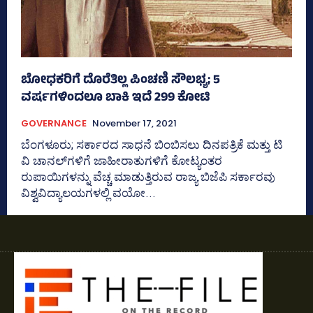
ಬೋಧಕರಿಗೆ ದೊರೆತಿಲ್ಲ ಪಿಂಚಣಿ ಸೌಲಭ್ಯ; 5
ವರ್ಷಗಳಿಂದಲೂ ಬಾಕಿ ಇದೆ 299 ಕೋಟಿ
GOVERNANCE
November 17, 2021
ಬೆಂಗಳೂರು; ಸರ್ಕಾರದ ಸಾಧನೆ ಬಿಂಬಿಸಲು ದಿನಪತ್ರಿಕೆ ಮತ್ತು ಟಿ
ವಿ ಚಾನಲ್‌ಗಳಿಗೆ ಜಾಹೀರಾತುಗಳಿಗೆ ಕೋಟ್ಯಂತರ
ರುಪಾಯಿಗಳನ್ನು ವೆಚ್ಚ ಮಾಡುತ್ತಿರುವ ರಾಜ್ಯ ಬಿಜೆಪಿ ಸರ್ಕಾರವು
ವಿಶ್ವವಿದ್ಯಾಲಯಗಳಲ್ಲಿ ವಯೋ...