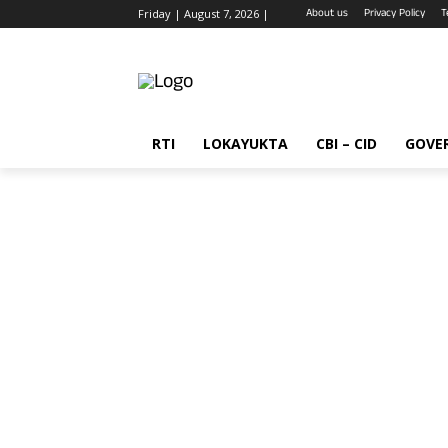
About us
Privacy Policy
T
Friday | August 7, 2026 |
RTI
LOKAYUKTA
CBI – CID
GOVE