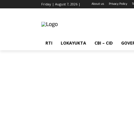
About us
Privacy Policy
T
Friday | August 7, 2026 |
RTI
LOKAYUKTA
CBI – CID
GOVE