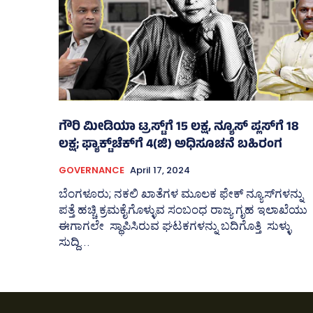
ಗೌರಿ ಮೀಡಿಯಾ ಟ್ರಸ್ಟ್‌ಗೆ 15 ಲಕ್ಷ, ನ್ಯೂಸ್‌ ಪ್ಲಸ್‌ಗೆ 18
ಲಕ್ಷ; ಫ್ಯಾಕ್ಟ್‌ಚೆಕ್‌ಗೆ 4(ಜಿ) ಅಧಿಸೂಚನೆ ಬಹಿರಂಗ
GOVERNANCE
April 17, 2024
ಬೆಂಗಳೂರು; ನಕಲಿ ಖಾತೆಗಳ ಮೂಲಕ ಫೇಕ್‌ ನ್ಯೂಸ್‌ಗಳನ್ನು
ಪತ್ತೆ ಹಚ್ಚಿ ಕ್ರಮಕೈಗೊಳ್ಳುವ ಸಂಬಂಧ ರಾಜ್ಯ ಗೃಹ ಇಲಾಖೆಯು
ಈಗಾಗಲೇ ಸ್ಥಾಪಿಸಿರುವ ಘಟಕಗಳನ್ನು ಬದಿಗೊತ್ತಿ ಸುಳ್ಳು
ಸುದ್ದಿ...