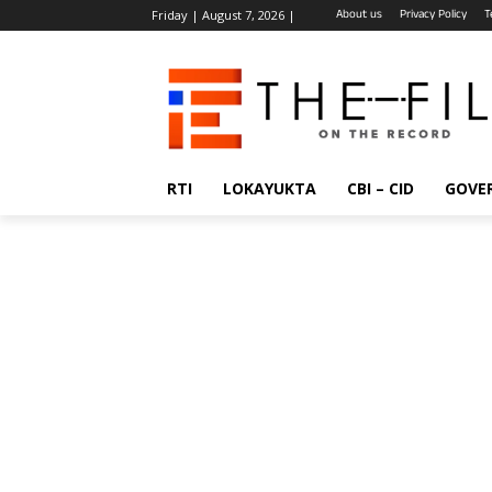
About us
Privacy Policy
T
Friday | August 7, 2026 |
RTI
LOKAYUKTA
CBI – CID
GOVE