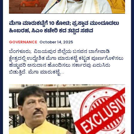
ಮೆಗಾ ಮಾರುಕಟ್ಟೆಗೆ 10 ಕೋಟಿ; ಪ್ರಸ್ತಾವ ಮುಂದೂಡಲು
ಹಿಂಬರಹ, ಸಿಎಂ ಕಚೇರಿ ಕದ ತಟ್ಟಿದ ಸಚಿವ
GOVERNANCE
October 14, 2025
ಬೆಂಗಳೂರು; ವಿಜಯಪುರ ಜಿಲ್ಲೆಯ ಬಸವನ ಬಾಗೇವಾಡಿ
ಕ್ಷೇತ್ರದಲ್ಲಿ ಉದ್ದೇಶಿತ ಮೆಗಾ ಮಾರುಕಟ್ಟೆ ಕಟ್ಟಡ ಪೂರ್ಣಗೊಳಿಸಲು
ಹೆಚ್ಚುವರಿ ಅನುದಾನ ಹೊಂದಿಸಲು ಸರ್ಕಾರವು ಏದುಸಿರು
ಬಿಡುತ್ತಿದೆ. ಮೆಗಾ ಮಾರುಕಟ್ಟೆ...