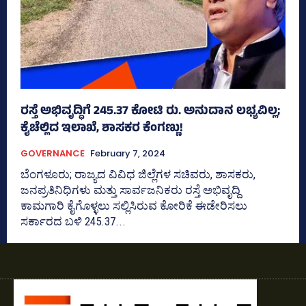
ರಸ್ತೆ ಅಭಿವೃದ್ಧಿಗೆ 245.37 ಕೋಟಿ ರು. ಅನುದಾನ ಲಭ್ಯವಿಲ್ಲ;
ಕೈಚೆಲ್ಲಿದ ಇಲಾಖೆ, ಶಾಸಕರ ಕೆಂಗಣ್ಣು!
GOVERNANCE
February 7, 2024
ಬೆಂಗಳೂರು; ರಾಜ್ಯದ ವಿವಿಧ ಜಿಲ್ಲೆಗಳ ಸಚಿವರು, ಶಾಸಕರು,
ಜನಪ್ರತಿನಿಧಿಗಳು ಮತ್ತು ಸಾರ್ವಜನಿಕರು ರಸ್ತೆ ಅಭಿವೃದ್ದಿ
ಕಾಮಗಾರಿ ಕೈಗೊಳ್ಳಲು ಸಲ್ಲಿಸಿರುವ ಕೋರಿಕೆ ಈಡೇರಿಸಲು
ಸರ್ಕಾರದ ಬಳಿ 245.37...