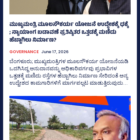
ಮುಖ್ಯಮಂತ್ರಿ ಮೂಲಸೌಕರ್ಯ ಯೋಜನೆ ಉದ್ದೇಶಕ್ಕೆ ಧಕ್ಕೆ
; ನ್ಯಾಯಾಂಗ ಬಡಾವಣೆ ಪ್ರತಿಷ್ಠಿತರ ಒತ್ತಡಕ್ಕೆ ಮಣಿದು
ಹೆಬ್ಬಾಗಿಲು ನಿರ್ಮಾಣ?
GOVERNANCE
June 17, 2026
ಬೆಂಗಳೂರು; ಮುಖ್ಯಮಂತ್ರಿಗಳ ಮೂಲಸೌಕರ್ಯ ಯೋಜನೆಯಡಿ
ಒದಗಿಸಿದ್ದ ಅನುದಾನವನ್ನು ಅಧಿಕಾರಿವರ್ಗವು ಪ್ರಭಾವಿಗಳ
ಒತ್ತಡಕ್ಕೆ ಮಣಿದು ರಸ್ತೆಗಳ ಹೆಬ್ಬಾಗಿಲು ನಿರ್ಮಾಣ ಸೇರಿದಂತೆ ಅನ್ಯ
ಉದ್ದೇಶದ ಕಾಮಗಾರಿಗಳಿಗೆ ಮಾರ್ಗಪಲ್ಲಟ ಮಾಡುತ್ತಿರುವುದು...