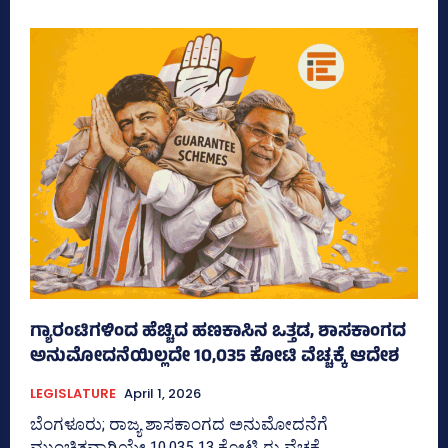
ಗ್ಯಾರಂಟಿಗಳಿಂದ ಹೆಚ್ಚಿದ ಹಣಕಾಸಿನ ಒತ್ತಡ, ಶಾಸಕಾಂಗದ
ಅನುಮೋದನೆಯಿಲ್ಲದೇ 10,035 ಕೋಟಿ ವೆಚ್ಚಕ್ಕೆ ಆದೇಶ
LEGISLATURE
April 1, 2026
ಬೆಂಗಳೂರು; ರಾಜ್ಯ ಶಾಸಕಾಂಗದ ಅನುಮೋದನೆಗೆ
ಮುಂಚಿತವಾಗಿಯೇ 10,035.13 ಕೋಟಿ ರು ವೆಚ್ಚಕ್ಕೆ