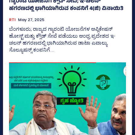
ಗ್ಯಾರಂಟಿ ಯೋಜನೆಗೆ ಕ್ಲೌಡ್‌ ಸೇವೆ; ಇ-ಚಲನ್
ಹಗರಣದಲ್ಲಿ ಭಾಗಿಯಾಗಿರುವ ಕಂಪನಿಗೆ 4(ಜಿ) ವಿನಾಯಿತಿ
RTI
May 27, 2025
ಬೆಂಗಳೂರು; ರಾಜ್ಯದ ಗ್ಯಾರಂಟಿ ಯೋಜನೆಗಳ ಅಪ್ಲಿಕೇಷನ್‌
ಹೋಸ್ಟ್‌ ಮತ್ತು ಕ್ಲೌಡ್‌ ಸೇವೆ ಪಡೆಯಲು ಆಂಧ್ರ ಪ್ರದೇಶದ ಇ-
ಚಲನ್‌ ಹಗರಣದಲ್ಲಿ ಭಾಗಿಯಾಗಿರುವ ಡಾಟಾ ಎವಾಲ್ಯು
ಸೊಲ್ಯೂಷನ್ಸ್‌ ಕಂಪನಿಗೆ...