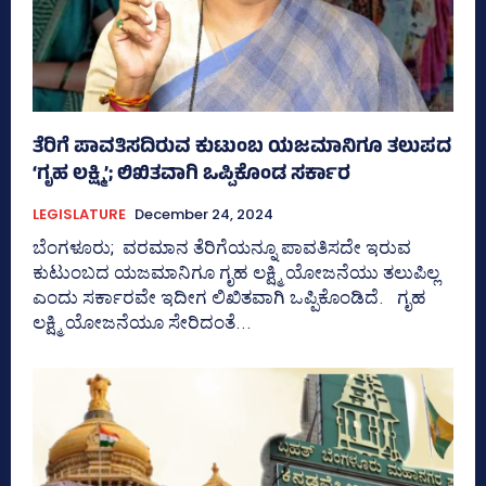
ತೆರಿಗೆ ಪಾವತಿಸದಿರುವ ಕುಟುಂಬ ಯಜಮಾನಿಗೂ ತಲುಪದ
‘ಗೃಹ ಲಕ್ಷ್ಮಿ’; ಲಿಖಿತವಾಗಿ ಒಪ್ಪಿಕೊಂಡ ಸರ್ಕಾರ
LEGISLATURE
December 24, 2024
ಬೆಂಗಳೂರು; ವರಮಾನ ತೆರಿಗೆಯನ್ನೂ ಪಾವತಿಸದೇ ಇರುವ
ಕುಟುಂಬದ ಯಜಮಾನಿಗೂ ಗೃಹ ಲಕ್ಷ್ಮಿ ಯೋಜನೆಯು ತಲುಪಿಲ್ಲ
ಎಂದು ಸರ್ಕಾರವೇ ಇದೀಗ ಲಿಖಿತವಾಗಿ ಒಪ್ಪಿಕೊಂಡಿದೆ. ಗೃಹ
ಲಕ್ಷ್ಮಿ ಯೋಜನೆಯೂ ಸೇರಿದಂತೆ...