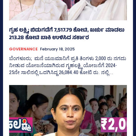
ಗೃಹ ಲಕ್ಷ್ಮಿ; ಬಿಡುಗಡೆಗೆ 7,517.79 ಕೋಟಿ, ಖರ್ಚು ಮಾಡಲು
213.28 ಕೋಟಿ ಬಾಕಿ ಉಳಿಸಿದ ಸರ್ಕಾರ
GOVERNANCE
February 18, 2025
ಬೆಂಗಳೂರು; ಮನೆ ಯಜಮಾನಿಗೆ ಪ್ರತಿ ತಿಂಗಳು 2,000 ರು ನಗದು
ನೀಡುವ ಯೋಜನೆಯಾಗಿರುವ ಗೃಹಲಕ್ಷ್ಮಿ ಯೋಜನೆಗೆ 2024-
25ನೇ ಸಾಲಿನಲ್ಲಿ ಒದಗಿಸಿದ್ದ 26,084.40 ಕೋಟಿ ರು. ನಲ್ಲಿ...