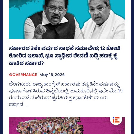
ಸರ್ಕಾರದ 3ನೇ ವರ್ಷದ ಸಾಧನೆ ಸಮಾವೇಶ; 12 ಕೋಟಿ
ಕೋರಿದ ಇಲಾಖೆ, ಭೂ ಸ್ವಾಧೀನ ಠೇವಣಿ ಬಡ್ಡಿ ಹಣಕ್ಕೆ ಕೈ
ಹಾಕಿದ ಸರ್ಕಾರ?
GOVERNANCE
May 18, 2026
ಬೆಂಗಳೂರು; ರಾಜ್ಯ ಕಾಂಗ್ರೆಸ್‌ ಸರ್ಕಾರವು ತನ್ನ 3ನೇ ವರ್ಷವನ್ನು
ಪೂರ್ಣಗೊಳಿಸಿರುವ ಹಿನ್ನೆಲೆಯಲ್ಲಿ ತುಮಕೂರಿನಲ್ಲಿ ಇದೇ ಮೇ 19
ರಂದು ನಡೆಯಲಿರುವ "ಪ್ರಗತಿಯತ್ತ ಕರ್ನಾಟಕ" ಮೂರು
ವರ್ಷದ...