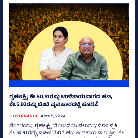
ಗೃಹಲಕ್ಷ್ಮಿ; ಶೇ.50.91ರಷ್ಟು ಉಳಿತಾಯವಾಗದ ಹಣ,
ಶೇ.5.92ರಷ್ಟು ಚೀಟಿ ವ್ಯವಹಾರದಲ್ಲಿ ಹೂಡಿಕೆ
GOVERNANCE
April 5, 2024
ಬೆಂಗಳೂರು; ಗೃಹಲಕ್ಷ್ಮಿ ಯೋಜನೆಯ ಫಲಾನುಭವಿಗಳ ಪೈಕಿ
ಶೇ.50.91ರಷ್ಟು ಮಹಿಳೆಯರಿಗೆ ಹಣ ಉಳಿತಾಯವಾಗುತ್ತಿಲ್ಲ. ಶೇ.