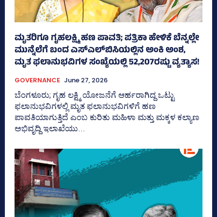
ಮೃತರಿಗೂ ಗೃಹಲಕ್ಷ್ಮಿ ಹಣ ಪಾವತಿ; ಪತ್ರಿಕಾ ಹೇಳಿಕೆ ಬೆನ್ನಲ್ಲೇ
ಮುನ್ನೆಲೆಗೆ ಬಂದ ಎಸ್‌ಎಲ್‌ಬಿಸಿಯಲ್ಲಿನ ಅಂಕಿ ಅಂಶ,
ಮೃತ ಫಲಾನುಭವಿಗಳ ಸಂಖ್ಯೆಯಲ್ಲಿ 52,207ರಷ್ಟು ವ್ಯತ್ಯಾಸ!
GOVERNANCE
June 27, 2026
ಬೆಂಗಳೂರು; ಗೃಹ ಲಕ್ಷ್ಮಿ ಯೋಜನೆಗೆ ಆರ್ಹರಾಗಿದ್ದ ಒಟ್ಟು
ಫಲಾನುಭವಿಗಳಲ್ಲಿ ಮೃತ ಫಲಾನುಭವಿಗಳಿಗೆ ಹಣ
ಪಾವತಿಯಾಗುತ್ತಿದೆ ಎಂಬ ಕುರಿತು ಮಹಿಳಾ ಮತ್ತು ಮಕ್ಕಳ ಕಲ್ಯಾಣ
ಅಭಿವೃದ್ದಿ ಇಲಾಖೆಯು...