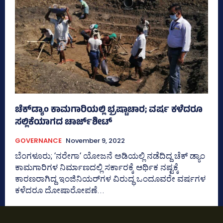
ಚೆಕ್‌ಡ್ಯಾಂ ಕಾಮಗಾರಿಯಲ್ಲಿ ಭ್ರಷ್ಟಾಚಾರ; ವರ್ಷ ಕಳೆದರೂ
ಸಲ್ಲಿಕೆಯಾಗದ ಚಾರ್ಜ್‌ಶೀಟ್‌
GOVERNANCE
November 9, 2022
ಬೆಂಗಳೂರು; ‘ನರೇಗಾ‘ ಯೋಜನೆ ಅಡಿಯಲ್ಲಿ ನಡೆದಿದ್ದ ಚೆಕ್‌ ಡ್ಯಾಂ
ಕಾಮಗಾರಿಗಳ ನಿರ್ಮಾಣದಲ್ಲಿ ಸರ್ಕಾರಕ್ಕೆ ಆರ್ಥಿಕ ನಷ್ಟಕ್ಕೆ
ಕಾರಣರಾಗಿದ್ದ ಇಂಜಿನಿಯರ್‌ಗಳ ವಿರುದ್ಧ ಒಂದೂವರೇ ವರ್ಷಗಳ
ಕಳೆದರೂ ದೋಷಾರೋಪಣೆ...