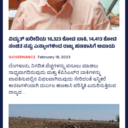
ವಿದ್ಯುತ್‌ ಖರೀದಿಯ 16,323 ಕೋಟಿ ಬಾಕಿ, 14,413 ಕೋಟಿ
ಸಂಚಿತ ನಷ್ಟ; ಎಸ್ಕಾಂಗಳಿಂದ ರಾಜ್ಯ ಹಣಕಾಸಿಗೆ ಅಪಾಯ
GOVERNANCE
February 18, 2023
ಬೆಂಗಳೂರು; ನಿಗದಿತ ವೆಚ್ಚಗಳನ್ನು ವಸೂಲು ಮಾಡಲು
ಸಾಧ್ಯವಾಗದಿರುವುದು ಮತ್ತು ಕೆಪಿಸಿಎಲ್‌ನ ಬಾಕಿಗಳನ್ನು
ಪಾವತಿಸುವಲ್ಲಿನ ವಿಫಲವಾಗಿರುವುದು ಸೇರಿದಂತೆ ಇನ್ನಿತರೆ
ಕಾರಣಗಳಿಂದಾಗಿ ದುರ್ಬಲ ಹಣಕಾಸಿ ಪರಿಸ್ಥಿತಿ ಎದುರಿಸುತ್ತಿರುವ
ರಾಜ್ಯದ...