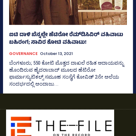
ಐಟಿ ದಾಳಿ ಬೆನ್ನಲ್ಲೇ ಹೆಟಿರೋ ರೆಮ್‌ಡಿಸಿವಿರ್‌ ವಹಿವಾಟು
ಬಹಿರಂಗ; ಸಾವಿರ ಕೋಟಿ ವಹಿವಾಟು!
GOVERNANCE
October 13, 2021
ಬೆಂಗಳೂರು; 550 ಕೋಟಿ ಮೊತ್ತದ ದಾಖಲೆ ರಹಿತ ಆದಾಯವನ್ನು
ಹೊಂದಿರುವ ಹೈದರಾಬಾದ್‌ ಮೂಲದ ಹೆಟಿರೋ
ಫಾರ್ಮಾಸ್ಯುಟಿಕಲ್ಸ್‌ ಸಮೂಹ ಸಂಸ್ಥೆಗೆ ಕೋವಿಡ್‌ 2ನೇ ಅಲೆಯ
ಸಂದರ್ಭದಲ್ಲಿ ಅಂದಾಜು...