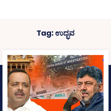
Tag:
ಉದ್ಭವ