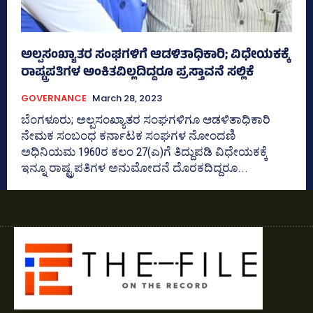
ಅಲ್ಪಸಂಖ್ಯಾತರ ಸಂಘಗಳಿಗೆ ಆಡಳಿತಾಧಿಕಾರಿ; ವಿಧೇಯಕಕ್ಕೆ
ರಾಷ್ಟ್ರಪತಿಗಳ ಅಂಕಿತವಿಲ್ಲದಿದ್ದರೂ ಪ್ರಸ್ತಾವನೆ ಸಲ್ಲಿಕೆ
GOVERNANCE
March 28, 2023
ಬೆಂಗಳೂರು; ಅಲ್ಪಸಂಖ್ಯಾತರ ಸಂಘಗಳಿಗೂ ಆಡಳಿತಾಧಿಕಾರಿ
ನೇಮಕ ಸಂಬಂಧ ಕರ್ನಾಟಕ ಸಂಘಗಳ ನೋಂದಣಿ
ಅಧಿನಿಯಮ 1960ರ ಕಲಂ 27(ಎ)ಗೆ ತಿದ್ದುಪಡಿ ವಿಧೇಯಕಕ್ಕೆ
ಇನ್ನೂ ರಾಷ್ಟ್ರಪತಿಗಳ ಅನುಮೋದನೆ ದೊರಕದಿದ್ದರೂ...