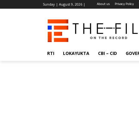
About us
Privacy Policy
Sunday | August 9, 2026 |
RTI
LOKAYUKTA
CBI – CID
GOVE