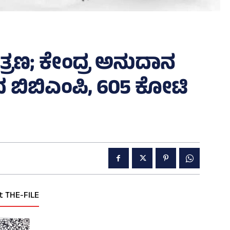
್ರಣ; ಕೇಂದ್ರ ಅನುದಾನ
 ಬಿಬಿಎಂಪಿ, 605 ಕೋಟಿ
t THE-FILE