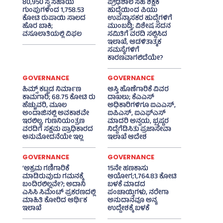
80,950 ಸ್ವ ಸಹಾಯ
ಪ್ರೌಢಶಾಲೆ ಸಹ ಶಿಕ್ಷಕ
ಗುಂಪುಗಳಿಂದ 1,758.53
ಹುದ್ದೆಯಿಂದ ಪಿಯು
ಕೋಟಿ ರುಪಾಯಿ ಸಾಲದ
ಉಪನ್ಯಾಸಕರ ಹುದ್ದೆಗಳಿಗೆ
ಹೊರ ಬಾಕಿ;
ಮುಂಬಡ್ತಿ; ವಿಶೇಷ ಸದನ
ವಸೂಲಾತಿಯಲ್ಲಿ ವಿಫಲ
ಸಮಿತಿಗೆ ವರದಿ ಸಲ್ಲಿಸಿದ
ಇಲಾಖೆ, ಆಡಳಿತಾತ್ಮಕ
ಸಮಸ್ಯೆಗಳಿಗೆ
ಕಾರಣವಾಗಲಿದೆಯೇ?
GOVERNANCE
GOVERNANCE
ಹಿಮ್ಸ್‌ ಕಟ್ಟಡ ನಿರ್ಮಾಣ
ಆಸ್ತಿ ಹೊಣೆಗಾರಿಕೆ ವಿವರ
ಕಾಮಗಾರಿ; 68.75 ಕೋಟಿ ರು
ದಾಖಲು; ಕೆಎಎಸ್
ಹೆಚ್ಚುವರಿ, ಮೂಲ
ಅಧಿಕಾರಿಗಳಿಗೂ ಐಎಎಸ್‌,
ಅಂದಾಜಿನಲ್ಲಿ ಅವಕಾಶವೇ
ಐಪಿಎಸ್‌, ಐಎಫ್‌ಎಸ್‌
ಇರಲಿಲ್ಲ, ಗುಣನಿಯಂತ್ರಣ
ಮಾದರಿ ಅನ್ವಯ, ಭ್ರಷ್ಟರ
ವರದಿಗೆ ಸಕ್ಷಮ ಪ್ರಾಧಿಕಾರದ
ನಿದ್ದೆಗೆಡಿಸಿತು ಪ್ರಜಾಸೇವಾ
ಅನುಮೋದನೆಯೇ ಇಲ್ಲ
ಇಲಾಖೆ ಆದೇಶ
GOVERNANCE
GOVERNANCE
‘ಅಕ್ರಮ ಗಣಿಗಾರಿಕೆ
15ನೇ ಹಣಕಾಸು
ಮಾಡಿರುವುದು ಗಮನಕ್ಕೆ
ಆಯೋಗ;1,764.83 ಕೋಟಿ
ಬಂದಿರಲಿಲ್ಲವೇ?; ಅದಾನಿ
ಬಳಕೆ ಮಾಡದ
ಎಸಿಸಿ ಸಿಮೆಂಟ್ ಪ್ರಕರಣದಲ್ಲಿ
ಪಂಚಾಯ್ತಿಗಳು, ನರೇಗಾ
ಮಾಹಿತಿ ಕೋರಿದ ಆರ್ಥಿಕ
ಅನುದಾನವೂ ಅನ್ಯ
ಇಲಾಖೆ
ಉದ್ದೇಶಕ್ಕೆ ಬಳಕೆ