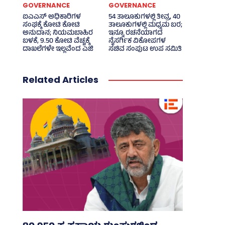
GOVERNANCE
GOVERNANCE
ಐಎಎಸ್‌ ಅಧಿಕಾರಿಗಳ
54 ತಾಲೂಕುಗಳಲ್ಲಿ ತೀವ್ರ, 40
ಸಂಘಕ್ಕೆ ಕೋಟಿ ಕೋಟಿ
ತಾಲೂಕುಗಳಲ್ಲಿ ಮಧ್ಯಮ ಬರ;
ಅನುದಾನ; ನಿಯಮಬಾಹಿರ
ಇನ್ನೂ ರಚನೆಯಾಗದ
ಬಳಕೆ, 9.50 ಕೋಟಿ ವೆಚ್ಚಕ್ಕೆ
ನೈಸರ್ಗಿಕ ವಿಕೋಪಗಳ
ದಾಖಲೆಗಳೇ ಇಲ್ಲವೆಂದ ಎಜಿ
ಸಚಿವ ಸಂಪುಟ ಉಪ ಸಮಿತಿ
Related Articles