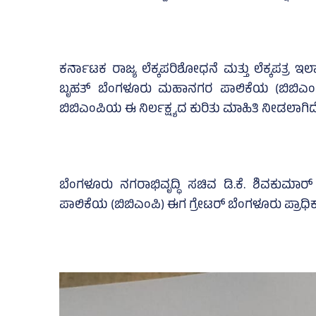
ಕರ್ನಾಟಕ ರಾಜ್ಯ ಲೆಕ್ಕಪರಿಶೋಧನೆ ಮತ್ತು ಲೆಕ್ಕಪತ್ರ ಇ
ಬೃಹತ್‌ ಬೆಂಗಳೂರು ಮಹಾನಗರ ಪಾಲಿಕೆಯ (ಬಿಬಿಎಂಪಿ
ಬಿಬಿಎಂಪಿಯ ಈ ನಿರ್ಲಕ್ಷ್ಯದ ಕುರಿತು ಮಾಹಿತಿ ನೀಡಲಾಗಿದೆ
ಬೆಂಗಳೂರು ನಗರಾಭಿವೃದ್ಧಿ ಸಚಿವ ಡಿ.ಕೆ. ಶಿವಕುಮಾ
ಪಾಲಿಕೆಯ (ಬಿಬಿಎಂಪಿ) ಈಗ ಗ್ರೇಟರ್ ಬೆಂಗಳೂರು ಪ್ರಾಧಿಕ