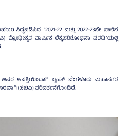
ಲಾಖೆಯು ಸಿದ್ಧಪಡಿಸಿದ ʻ2021-22 ಮತ್ತು 2022-23ನೇ ಸಾಲಿನ
) ಕ್ರೋಢೀಕೃತ ವಾರ್ಷಿಕ ಲೆಕ್ಕಪರಿಶೋಧನಾ ವರದಿʼಯಲ್ಲಿ
.
ರ್‌ ಅವರ ಆಸಕ್ತಿಯಿಂದಾಗಿ ಬೃಹತ್‌ ಬೆಂಗಳೂರು ಮಹಾನಗರ
ಾರವಾಗಿ (ಜಿಬಿಎ) ಪರಿವರ್ತನೆಗೊಂಡಿದೆ.