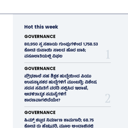
Hot this week
GOVERNANCE
80,950 ಸ್ವ ಸಹಾಯ ಗುಂಪುಗಳಿಂದ 1,758.53
ಕೋಟಿ ರುಪಾಯಿ ಸಾಲದ ಹೊರ ಬಾಕಿ;
ವಸೂಲಾತಿಯಲ್ಲಿ ವಿಫಲ
GOVERNANCE
ಪ್ರೌಢಶಾಲೆ ಸಹ ಶಿಕ್ಷಕ ಹುದ್ದೆಯಿಂದ ಪಿಯು
ಉಪನ್ಯಾಸಕರ ಹುದ್ದೆಗಳಿಗೆ ಮುಂಬಡ್ತಿ; ವಿಶೇಷ
ಸದನ ಸಮಿತಿಗೆ ವರದಿ ಸಲ್ಲಿಸಿದ ಇಲಾಖೆ,
ಆಡಳಿತಾತ್ಮಕ ಸಮಸ್ಯೆಗಳಿಗೆ
ಕಾರಣವಾಗಲಿದೆಯೇ?
GOVERNANCE
ಹಿಮ್ಸ್‌ ಕಟ್ಟಡ ನಿರ್ಮಾಣ ಕಾಮಗಾರಿ; 68.75
ಕೋಟಿ ರು ಹೆಚ್ಚುವರಿ, ಮೂಲ ಅಂದಾಜಿನಲ್ಲಿ