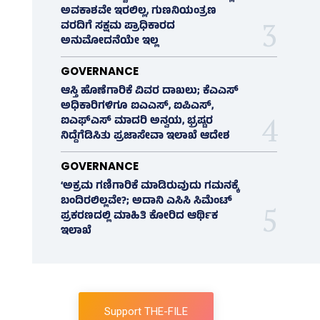
ಅವಕಾಶವೇ ಇರಲಿಲ್ಲ, ಗುಣನಿಯಂತ್ರಣ
ವರದಿಗೆ ಸಕ್ಷಮ ಪ್ರಾಧಿಕಾರದ
ಅನುಮೋದನೆಯೇ ಇಲ್ಲ
GOVERNANCE
ಆಸ್ತಿ ಹೊಣೆಗಾರಿಕೆ ವಿವರ ದಾಖಲು; ಕೆಎಎಸ್
ಅಧಿಕಾರಿಗಳಿಗೂ ಐಎಎಸ್‌, ಐಪಿಎಸ್‌,
ಐಎಫ್‌ಎಸ್‌ ಮಾದರಿ ಅನ್ವಯ, ಭ್ರಷ್ಟರ
ನಿದ್ದೆಗೆಡಿಸಿತು ಪ್ರಜಾಸೇವಾ ಇಲಾಖೆ ಆದೇಶ
GOVERNANCE
‘ಅಕ್ರಮ ಗಣಿಗಾರಿಕೆ ಮಾಡಿರುವುದು ಗಮನಕ್ಕೆ
ಬಂದಿರಲಿಲ್ಲವೇ?; ಅದಾನಿ ಎಸಿಸಿ ಸಿಮೆಂಟ್
ಪ್ರಕರಣದಲ್ಲಿ ಮಾಹಿತಿ ಕೋರಿದ ಆರ್ಥಿಕ
ಇಲಾಖೆ
Support THE-FILE