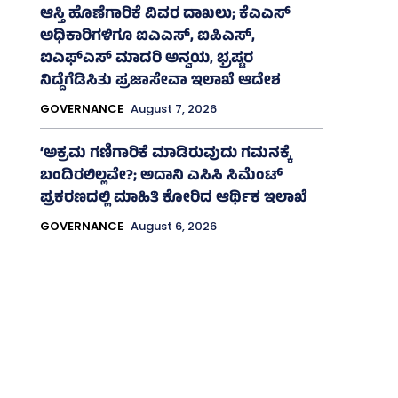
ಆಸ್ತಿ ಹೊಣೆಗಾರಿಕೆ ವಿವರ ದಾಖಲು; ಕೆಎಎಸ್
ಅಧಿಕಾರಿಗಳಿಗೂ ಐಎಎಸ್‌, ಐಪಿಎಸ್‌,
ಐಎಫ್‌ಎಸ್‌ ಮಾದರಿ ಅನ್ವಯ, ಭ್ರಷ್ಟರ
ನಿದ್ದೆಗೆಡಿಸಿತು ಪ್ರಜಾಸೇವಾ ಇಲಾಖೆ ಆದೇಶ
GOVERNANCE
August 7, 2026
‘ಅಕ್ರಮ ಗಣಿಗಾರಿಕೆ ಮಾಡಿರುವುದು ಗಮನಕ್ಕೆ
ಬಂದಿರಲಿಲ್ಲವೇ?; ಅದಾನಿ ಎಸಿಸಿ ಸಿಮೆಂಟ್
ಪ್ರಕರಣದಲ್ಲಿ ಮಾಹಿತಿ ಕೋರಿದ ಆರ್ಥಿಕ ಇಲಾಖೆ
GOVERNANCE
August 6, 2026