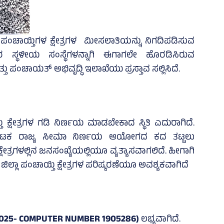
ು ಪಂಚಾಯ್ತಿಗಳ ಕ್ಷೇತ್ರಗಳ ಮೀಸಲಾತಿಯನ್ನು ನಿಗದಿಪಡಿಸುವ
 ನಗರ ಸ್ಥಳೀಯ ಸಂಸ್ಥೆಗಳನ್ನಾಗಿ ಈಗಾಗಲೇ ಹೊರಡಿಸಿರುವ
 ಪಂಚಾಯತ್‌ ಅಭಿವೃದ್ಧಿ ಇಲಾಖೆಯು ಪ್ರಸ್ತಾವ ಸಲ್ಲಿಸಿದೆ.
ತಿ ಕ್ಷೇತ್ರಗಳ ಗಡಿ ನಿರ್ಣಯ ಮಾಡಬೇಕಾದ ಸ್ಥಿತಿ ಎದುರಾಗಿದೆ.
ಕರ್ನಾಟಕ ರಾಜ್ಯ ಸೀಮಾ ನಿರ್ಣಯ ಆಯೋಗದ ಕದ ತಟ್ಟಲು
್ಷೇತ್ರಗಳಲ್ಲಿನ ಜನಸಂಖ್ಯೆಯಲ್ಲಿಯೂ ವ್ಯತ್ಯಾಸವಾಗಲಿದೆ. ಹೀಗಾಗಿ
್ಲಾ ಪಂಚಾಯ್ತಿ ಕ್ಷೇತ್ರಗಳ ಪರಿಷ್ಕರಣೆಯೂ ಅವಶ್ಯಕವಾಗಿದೆ
2025- COMPUTER NUMBER 1905286)
ಲಭ್ಯವಾಗಿದೆ.