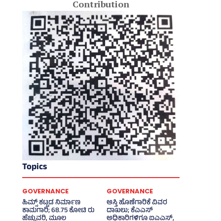
Contribution
Topics
GOVERNANCE
GOVERNANCE
ಹಿಮ್ಸ್‌ ಕಟ್ಟಡ ನಿರ್ಮಾಣ
ಆಸ್ತಿ ಹೊಣೆಗಾರಿಕೆ ವಿವರ
ಕಾಮಗಾರಿ; 68.75 ಕೋಟಿ ರು
ದಾಖಲು; ಕೆಎಎಸ್
ಹೆಚ್ಚುವರಿ, ಮೂಲ
ಅಧಿಕಾರಿಗಳಿಗೂ ಐಎಎಸ್‌,