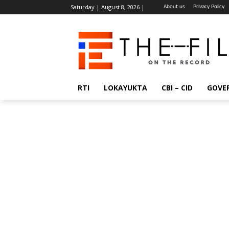
About us
Privacy Policy
Saturday | August 8, 2026 |
RTI
LOKAYUKTA
CBI – CID
GOVE