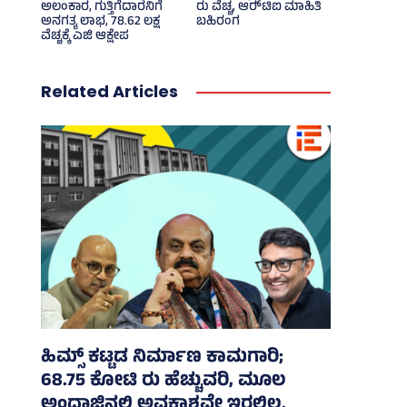
ಅಲಂಕಾರ, ಗುತ್ತಿಗೆದಾರನಿಗೆ
ರು ವೆಚ್ಚ, ಆರ್‍‌ಟಿಐ ಮಾಹಿತಿ
ಅನಗತ್ಯ ಲಾಭ, 78.62 ಲಕ್ಷ
ಬಹಿರಂಗ
ವೆಚ್ಚಕ್ಕೆ ಎಜಿ ಆಕ್ಷೇಪ
Related Articles
ಹಿಮ್ಸ್‌ ಕಟ್ಟಡ ನಿರ್ಮಾಣ ಕಾಮಗಾರಿ;
68.75 ಕೋಟಿ ರು ಹೆಚ್ಚುವರಿ, ಮೂಲ
ಅಂದಾಜಿನಲ್ಲಿ ಅವಕಾಶವೇ ಇರಲಿಲ್ಲ,