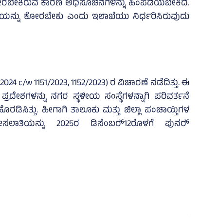
ಬೇಕಿರುವ ಕಾರಣ ಅಧಿಸೂಚನೆಗಳನ್ನು ಹಿಂಪಡೆಯಬೇಕಿದೆ.
ೆಯನ್ನು ಕೋರಬೇಕು ಎಂದು ಇಲಾಖೆಯು ನಿರ್ಧರಿಸಿರುವುದು
2024 c/w 1151/2023, 1152/2023) ರ ವಿಚಾರಣೆ ನಡೆದಿತ್ತು. ಈ
್ರದೇಶಗಳನ್ನು ನಗರ ಸ್ಥಳೀಯ ಸಂಸ್ಥೆಗಳನ್ನಾಗಿ ಪರಿವರ್ತನೆ
ಡಿಸಿತ್ತು. ಹೀಗಾಗಿ ತಾಲೂಕು ಮತ್ತು ಜಿಲ್ಲಾ ಪಂಚಾಯ್ತಿಗಳ
ಸಲಾತಿಯನ್ನು 2025ರ ಡಿಸೆಂಬರ್‍‌12ರೊಳಗೆ ಪುನರ್‍‌