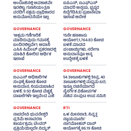
ಅಂದಾಜಿನಲ್ಲಿ ಅವಕಾಶವೇ
ಐಪಿಎಸ್‌, ಐಎಫ್‌ಎಸ್‌
ಇರಲಿಲ್ಲ, ಗುಣನಿಯಂತ್ರಣ
ಮಾದರಿ ಅನ್ವಯ, ಭ್ರಷ್ಟರ
ವರದಿಗೆ ಸಕ್ಷಮ ಪ್ರಾಧಿಕಾರದ
ನಿದ್ದೆಗೆಡಿಸಿತು ಪ್ರಜಾಸೇವಾ
ಅನುಮೋದನೆಯೇ ಇಲ್ಲ
ಇಲಾಖೆ ಆದೇಶ
GOVERNANCE
GOVERNANCE
‘ಅಕ್ರಮ ಗಣಿಗಾರಿಕೆ
15ನೇ ಹಣಕಾಸು
ಮಾಡಿರುವುದು ಗಮನಕ್ಕೆ
ಆಯೋಗ;1,764.83 ಕೋಟಿ
ಬಂದಿರಲಿಲ್ಲವೇ?; ಅದಾನಿ
ಬಳಕೆ ಮಾಡದ
ಎಸಿಸಿ ಸಿಮೆಂಟ್ ಪ್ರಕರಣದಲ್ಲಿ
ಪಂಚಾಯ್ತಿಗಳು, ನರೇಗಾ
ಮಾಹಿತಿ ಕೋರಿದ ಆರ್ಥಿಕ
ಅನುದಾನವೂ ಅನ್ಯ
ಇಲಾಖೆ
ಉದ್ದೇಶಕ್ಕೆ ಬಳಕೆ
GOVERNANCE
GOVERNANCE
ಐಎಎಸ್‌ ಅಧಿಕಾರಿಗಳ
54 ತಾಲೂಕುಗಳಲ್ಲಿ ತೀವ್ರ, 40
ಸಂಘಕ್ಕೆ ಕೋಟಿ ಕೋಟಿ
ತಾಲೂಕುಗಳಲ್ಲಿ ಮಧ್ಯಮ ಬರ;
ಅನುದಾನ; ನಿಯಮಬಾಹಿರ
ಇನ್ನೂ ರಚನೆಯಾಗದ
ಬಳಕೆ, 9.50 ಕೋಟಿ ವೆಚ್ಚಕ್ಕೆ
ನೈಸರ್ಗಿಕ ವಿಕೋಪಗಳ
ದಾಖಲೆಗಳೇ ಇಲ್ಲವೆಂದ ಎಜಿ
ಸಚಿವ ಸಂಪುಟ ಉಪ ಸಮಿತಿ
GOVERNANCE
RTI
ನಾಡದೇವಿ ಭುವನೇಶ್ವರಿ
ಒಳ ಮೀಸಲಾತಿ; ನಿವೃತ್ತ
ಪ್ರತಿಮೆ ಅನಾವರಣ
ನ್ಯಾಯಮೂರ್ತಿ
ಕಾರ್ಯಕ್ರಮ; ಟೆಂಡರ್
ನಾಗಮೋಹನ್ ದಾಸ್
ಪ್ರಕ್ರಿಯೆಯಿಲ್ಲದೇ ವಿದ್ಯುತ್‌
ಆಯೋಗಕ್ಕೆ 86.19 ಕೋಟಿ