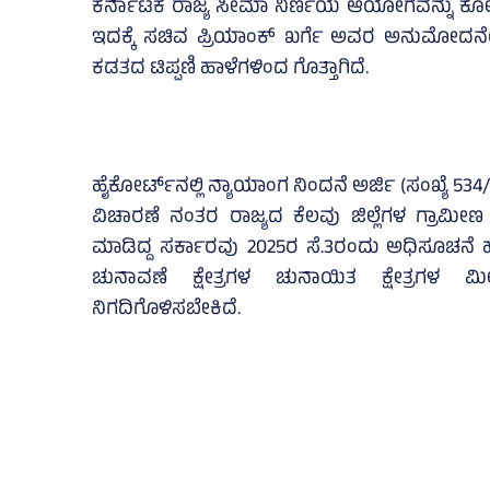
ಕರ್ನಾಟಕ ರಾಜ್ಯ ಸೀಮಾ ನಿರ್ಣಯ ಆಯೋಗವನ್ನು ಕೋರ
ಇದಕ್ಕೆ ಸಚಿವ ಪ್ರಿಯಾಂಕ್‌ ಖರ್ಗೆ ಅವರ ಅನುಮೋದನ
ಕಡತದ ಟಿಪ್ಪಣಿ ಹಾಳೆಗಳಿಂದ ಗೊತ್ತಾಗಿದೆ.
ಹೈಕೋರ್ಟ್‌ನಲ್ಲಿ ನ್ಯಾಯಾಂಗ ನಿಂದನೆ ಅರ್ಜಿ (ಸಂಖ್ಯೆ 534/
ವಿಚಾರಣೆ ನಂತರ ರಾಜ್ಯದ ಕೆಲವು ಜಿಲ್ಲೆಗಳ ಗ್ರಾಮೀಣ ಪ
ಮಾಡಿದ್ದ ಸರ್ಕಾರವು 2025ರ ಸೆ.3ರಂದು ಅಧಿಸೂಚನೆ ಹೊರ
ಚುನಾವಣೆ ಕ್ಷೇತ್ರಗಳ ಚುನಾಯಿತ ಕ್ಷೇತ್ರಗಳ ಮೀ
ನಿಗದಿಗೊಳಿಸಬೇಕಿದೆ.