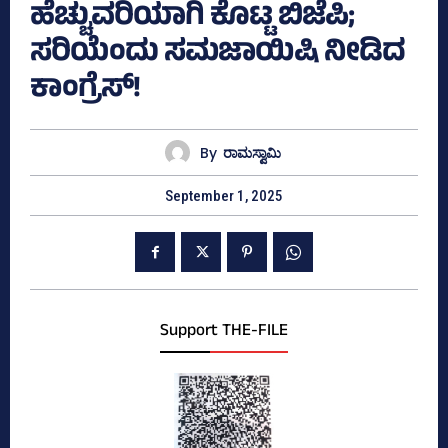
ಹೆಚ್ಚುವರಿಯಾಗಿ ಕೊಟ್ಟ ಬಿಜೆಪಿ;
ಸರಿಯೆಂದು ಸಮಜಾಯಿಷಿ ನೀಡಿದ
ಕಾಂಗ್ರೆಸ್‌!
By
ರಾಮಸ್ವಾಮಿ
September 1, 2025
Support THE-FILE