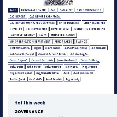
TAGS
BASAVARAJ BOMMAI
CAG
CAG AUDIT
CAG OBSERAVATION
CAG REPORT
CAG REPORT KARNATAKA
CAG REPORT ON HAZARDOUS WASTE
CHIEF MINISTER
CHIEF SECRETARY
COVID-19
D K SHIVAKUMAR
DEVELOPMENT
IRRIGATION DEPARTMENT
LAKE DEVELOPMENT
LAKES
MINOR IRRIGATION
MINOR IRRIGATION DEPARTMENT
MINOR LAKES
R ASHOK
SIDDARAMAIAHA
ಅಕ್ರಮ
ಆರ್ಥಿಕ ಇಲಾಖೆ
ಎನ್‌ಎಸ್ ಬೋಸರಾಜು
ಏತ ನೀರಾವರಿ
ಏತ ನೀರಾವರಿ ಯೋಜನೆ
ಕರ್ನಾಟಕ ನೀರಾವರಿ ನಿಗಮ
ಜೆ ಸಿ ಮಾಧುಸ್ವಾಮಿ
ನೀರಾವರಿ ಇಲಾಖೆ
ನೀರಾವರಿ ನಿಗಮಗಳು
ನೀರಾವರಿ ಯೋಜನೆ
ನೀರಾವರಿ ಸೌಲಭ್ಯ
ಬಿಜೆಪಿ ಅವಧಿ
ಬಿಜೆಪಿ ಕಚೇರಿ
ಬಿಜೆಪಿ ಕರ್ನಾಟಕ
ಬೋಸರಾಜು
ಸಣ್ಣ ನೀರಾವರಿ
ಸಣ್ಣ ನೀರಾವರಿ ಇಲಾಖೆ
ಸಣ್ಣ ನೀರಾವರಿ ಕೆರೆಗಳು
ಸಿಎಜಿ
ಸಿಎಜಿ ಅವಲೋಕನ
ಸಿಎಜಿ ಆಕ್ಷೇಪಣೆ
ಸಿಎಜಿ ವರದಿ
ಸಿಎಜಿ ಶಿಫಾರಸು
ಸಿದ್ದರಾಮಯ್ಯ
Hot this week
GOVERNANCE