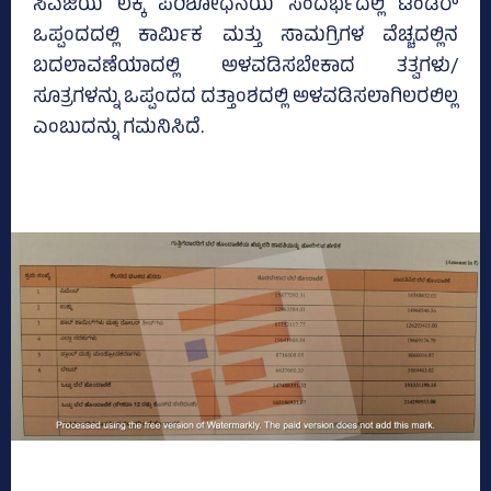
ಸಿಎಜಿಯ ಲೆಕ್ಕ ಪರಿಶೋಧನೆಯ ಸಂದರ್ಭದಲ್ಲಿ ಟೆಂಡರ್‌
ಒಪ್ಪಂದದಲ್ಲಿ ಕಾರ್ಮಿಕ ಮತ್ತು ಸಾಮಗ್ರಿಗಳ ವೆಚ್ಚದಲ್ಲಿನ
ಬದಲಾವಣೆಯಾದಲ್ಲಿ ಅಳವಡಿಸಬೇಕಾದ ತತ್ವಗಳು/
ಸೂತ್ರಗಳನ್ನು ಒಪ್ಪಂದದ ದತ್ತಾಂಶದಲ್ಲಿ ಅಳವಡಿಸಲಾಗಿಲರಲಿಲ್ಲ
ಎಂಬುದನ್ನು ಗಮನಿಸಿದೆ.