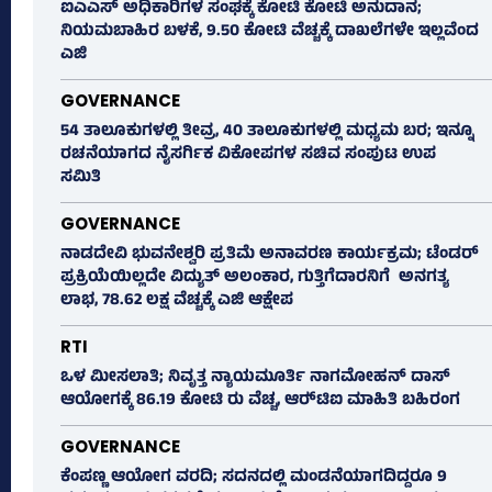
ಐಎಎಸ್‌ ಅಧಿಕಾರಿಗಳ ಸಂಘಕ್ಕೆ ಕೋಟಿ ಕೋಟಿ ಅನುದಾನ;
ನಿಯಮಬಾಹಿರ ಬಳಕೆ, 9.50 ಕೋಟಿ ವೆಚ್ಚಕ್ಕೆ ದಾಖಲೆಗಳೇ ಇಲ್ಲವೆಂದ
ಎಜಿ
GOVERNANCE
54 ತಾಲೂಕುಗಳಲ್ಲಿ ತೀವ್ರ, 40 ತಾಲೂಕುಗಳಲ್ಲಿ ಮಧ್ಯಮ ಬರ; ಇನ್ನೂ
ರಚನೆಯಾಗದ ನೈಸರ್ಗಿಕ ವಿಕೋಪಗಳ ಸಚಿವ ಸಂಪುಟ ಉಪ
ಸಮಿತಿ
GOVERNANCE
ನಾಡದೇವಿ ಭುವನೇಶ್ವರಿ ಪ್ರತಿಮೆ ಅನಾವರಣ ಕಾರ್ಯಕ್ರಮ; ಟೆಂಡರ್
ಪ್ರಕ್ರಿಯೆಯಿಲ್ಲದೇ ವಿದ್ಯುತ್‌ ಅಲಂಕಾರ, ಗುತ್ತಿಗೆದಾರನಿಗೆ ಅನಗತ್ಯ
ಲಾಭ, 78.62 ಲಕ್ಷ ವೆಚ್ಚಕ್ಕೆ ಎಜಿ ಆಕ್ಷೇಪ
RTI
ಒಳ ಮೀಸಲಾತಿ; ನಿವೃತ್ತ ನ್ಯಾಯಮೂರ್ತಿ ನಾಗಮೋಹನ್ ದಾಸ್
ಆಯೋಗಕ್ಕೆ 86.19 ಕೋಟಿ ರು ವೆಚ್ಚ, ಆರ್‍‌ಟಿಐ ಮಾಹಿತಿ ಬಹಿರಂಗ
GOVERNANCE
ಕೆಂಪಣ್ಣ ಆಯೋಗ ವರದಿ; ಸದನದಲ್ಲಿ ಮಂಡನೆಯಾಗದಿದ್ದರೂ 9