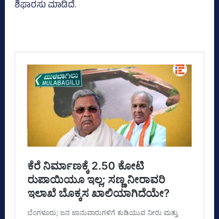
ಶಿಫಾರಸು ಮಾಡಿದೆ.