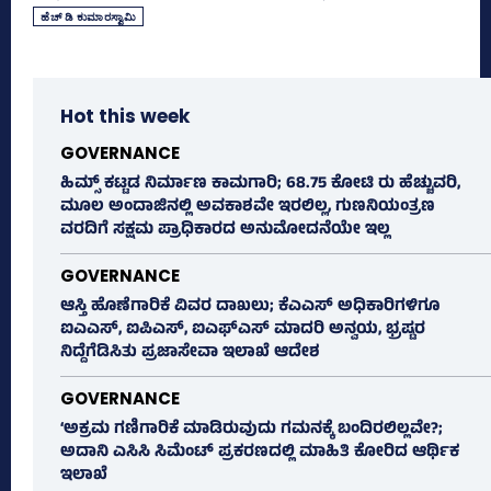
ಹೆಚ್‌ ಡಿ ಕುಮಾರಸ್ವಾಮಿ
Hot this week
GOVERNANCE
ಹಿಮ್ಸ್‌ ಕಟ್ಟಡ ನಿರ್ಮಾಣ ಕಾಮಗಾರಿ; 68.75 ಕೋಟಿ ರು ಹೆಚ್ಚುವರಿ,
ಮೂಲ ಅಂದಾಜಿನಲ್ಲಿ ಅವಕಾಶವೇ ಇರಲಿಲ್ಲ, ಗುಣನಿಯಂತ್ರಣ
ವರದಿಗೆ ಸಕ್ಷಮ ಪ್ರಾಧಿಕಾರದ ಅನುಮೋದನೆಯೇ ಇಲ್ಲ
GOVERNANCE
ಆಸ್ತಿ ಹೊಣೆಗಾರಿಕೆ ವಿವರ ದಾಖಲು; ಕೆಎಎಸ್ ಅಧಿಕಾರಿಗಳಿಗೂ
ಐಎಎಸ್‌, ಐಪಿಎಸ್‌, ಐಎಫ್‌ಎಸ್‌ ಮಾದರಿ ಅನ್ವಯ, ಭ್ರಷ್ಟರ
ನಿದ್ದೆಗೆಡಿಸಿತು ಪ್ರಜಾಸೇವಾ ಇಲಾಖೆ ಆದೇಶ
GOVERNANCE
‘ಅಕ್ರಮ ಗಣಿಗಾರಿಕೆ ಮಾಡಿರುವುದು ಗಮನಕ್ಕೆ ಬಂದಿರಲಿಲ್ಲವೇ?;
ಅದಾನಿ ಎಸಿಸಿ ಸಿಮೆಂಟ್ ಪ್ರಕರಣದಲ್ಲಿ ಮಾಹಿತಿ ಕೋರಿದ ಆರ್ಥಿಕ
ಇಲಾಖೆ