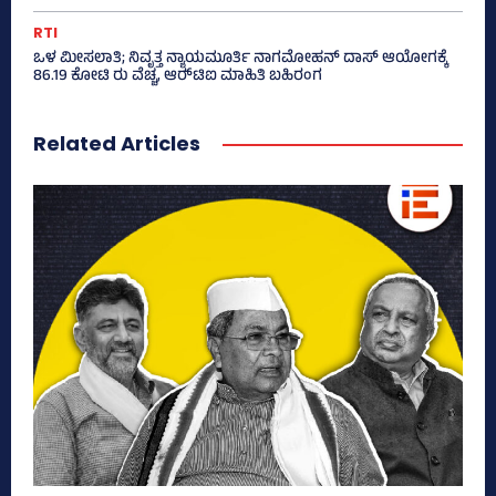
RTI
ಒಳ ಮೀಸಲಾತಿ; ನಿವೃತ್ತ ನ್ಯಾಯಮೂರ್ತಿ ನಾಗಮೋಹನ್ ದಾಸ್ ಆಯೋಗಕ್ಕೆ
86.19 ಕೋಟಿ ರು ವೆಚ್ಚ, ಆರ್‍‌ಟಿಐ ಮಾಹಿತಿ ಬಹಿರಂಗ
Related Articles