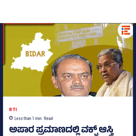
RTI
Less than 1
min.
Read
ಅಪಾರ ಪ್ರಮಾಣದಲ್ಲಿ ವಕ್ಫ್‌ ಆಸ್ತಿ