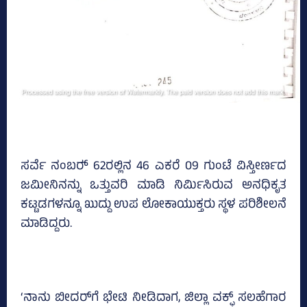
ಸರ್ವೆ ನಂಬರ್‍‌ 62ರಲ್ಲಿನ 46 ಎಕರೆ 09 ಗುಂಟೆ ವಿಸ್ತೀರ್ಣದ
ಜಮೀನಿನನ್ನು ಒತ್ತುವರಿ ಮಾಡಿ ನಿರ್ಮಿಸಿರುವ ಅನಧಿಕೃತ
ಕಟ್ಟಡಗಳನ್ನೂ ಖುದ್ದು ಉಪ ಲೋಕಾಯುಕ್ತರು ಸ್ಥಳ ಪರಿಶೀಲನೆ
ಮಾಡಿದ್ದರು.
‘ನಾನು ಬೀದರ್‌ಗೆ ಭೇಟಿ ನೀಡಿದಾಗ, ಜಿಲ್ಲಾ ವಕ್ಫ್ ಸಲಹೆಗಾರ