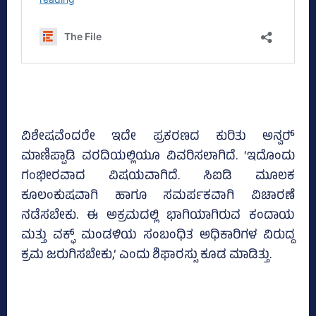
ವಿಶೇಷವೆಂದರೇ ಇದೇ ಪ್ರಕರಣದ ಕುರಿತು ಅನ್ವರ್‍‌
ಮಾಣಿಪ್ಪಾಡಿ ವರದಿಯಲ್ಲಿಯೂ ವಿವರಿಸಲಾಗಿದೆ. ‘ಇದೊಂದು
ಗಂಭೀರವಾದ ವಿಷಯವಾಗಿದೆ. ಸಿಐಡಿ ಮೂಲಕ
ಕೂಲಂಕುಷವಾಗಿ ಹಾಗೂ ಸಮರ್ಪಕವಾಗಿ ವಿಚಾರಣೆ
ನಡೆಸಬೇಕು. ಈ ಅಕ್ರಮದಲ್ಲಿ ಭಾಗಿಯಾಗಿರುವ ಕಂದಾಯ
ಮತ್ತು ವಕ್ಫ್‌ ಮಂಡಳಿಯ ಸಂಬಂಧಿತ ಅಧಿಕಾರಿಗಳ ವಿರುದ್ದ
ಕ್ರಮ ಜರುಗಿಸಬೇಕು,’ ಎಂದು ಶಿಫಾರಸ್ಸು ಕೂಡ ಮಾಡಿತ್ತು.