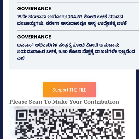
GOVERNANCE
15ನೇ ಹಣಕಾಸು ಆಯೋಗ;1,764.83 ಕೋಟಿ ಬಳಕೆ ಮಾಡದ
ಪಂಚಾಯ್ತಿಗಳು, ನರೇಗಾ ಅನುದಾನವೂ ಅನ್ಯ ಉದ್ದೇಶಕ್ಕೆ ಬಳಕೆ
GOVERNANCE
ಐಎಎಸ್‌ ಅಧಿಕಾರಿಗಳ ಸಂಘಕ್ಕೆ ಕೋಟಿ ಕೋಟಿ ಅನುದಾನ;
ನಿಯಮಬಾಹಿರ ಬಳಕೆ, 9.50 ಕೋಟಿ ವೆಚ್ಚಕ್ಕೆ ದಾಖಲೆಗಳೇ ಇಲ್ಲವೆಂದ
ಎಜಿ
Support THE-FILE
Please Scan To Make Your Contribution