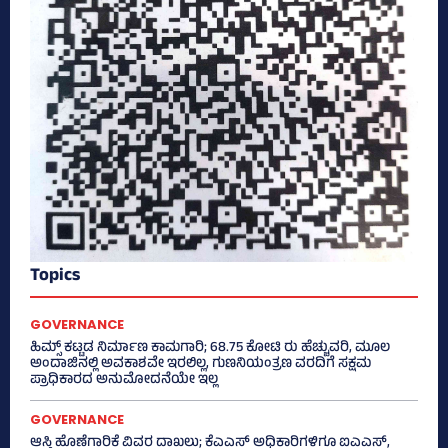
Topics
GOVERNANCE
ಹಿಮ್ಸ್‌ ಕಟ್ಟಡ ನಿರ್ಮಾಣ ಕಾಮಗಾರಿ; 68.75 ಕೋಟಿ ರು ಹೆಚ್ಚುವರಿ, ಮೂಲ
ಅಂದಾಜಿನಲ್ಲಿ ಅವಕಾಶವೇ ಇರಲಿಲ್ಲ, ಗುಣನಿಯಂತ್ರಣ ವರದಿಗೆ ಸಕ್ಷಮ
ಪ್ರಾಧಿಕಾರದ ಅನುಮೋದನೆಯೇ ಇಲ್ಲ
GOVERNANCE
ಆಸ್ತಿ ಹೊಣೆಗಾರಿಕೆ ವಿವರ ದಾಖಲು; ಕೆಎಎಸ್ ಅಧಿಕಾರಿಗಳಿಗೂ ಐಎಎಸ್‌,