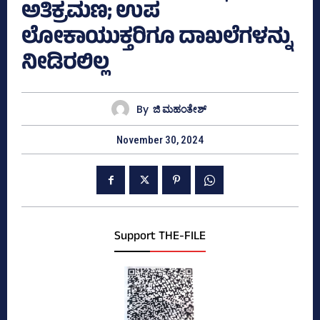
ಅತಿಕ್ರಮಣ; ಉಪ
ಲೋಕಾಯುಕ್ತರಿಗೂ ದಾಖಲೆಗಳನ್ನು
ನೀಡಿರಲಿಲ್ಲ
By
ಜಿ ಮಹಂತೇಶ್
November 30, 2024
Support THE-FILE