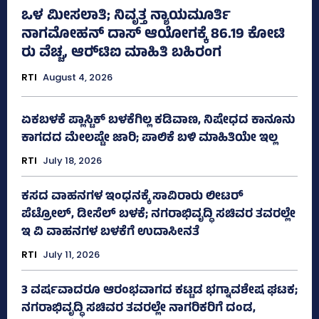
ಒಳ ಮೀಸಲಾತಿ; ನಿವೃತ್ತ ನ್ಯಾಯಮೂರ್ತಿ
ನಾಗಮೋಹನ್ ದಾಸ್ ಆಯೋಗಕ್ಕೆ 86.19 ಕೋಟಿ
ರು ವೆಚ್ಚ, ಆರ್‍‌ಟಿಐ ಮಾಹಿತಿ ಬಹಿರಂಗ
RTI
August 4, 2026
ಏಕಬಳಕೆ ಪ್ಲಾಸ್ಟಿಕ್‌ ಬಳಕೆಗಿಲ್ಲ ಕಡಿವಾಣ, ನಿಷೇಧದ ಕಾನೂನು
ಕಾಗದದ ಮೇಲಷ್ಟೇ ಜಾರಿ; ಪಾಲಿಕೆ ಬಳಿ ಮಾಹಿತಿಯೇ ಇಲ್ಲ
RTI
July 18, 2026
ಕಸದ ವಾಹನಗಳ ಇಂಧನಕ್ಕೆ ಸಾವಿರಾರು ಲೀಟರ್‌
ಪೆಟ್ರೋಲ್, ಡೀಸೆಲ್ ಬಳಕೆ; ನಗರಾಭಿವೃದ್ಧಿ ಸಚಿವರ ತವರಲ್ಲೇ
ಇ ವಿ ವಾಹನಗಳ ಬಳಕೆಗೆ ಉದಾಸೀನತೆ
RTI
July 11, 2026
3 ವರ್ಷವಾದರೂ ಆರಂಭವಾಗದ ಕಟ್ಟಡ ಭಗ್ನಾವಶೇಷ ಘಟಕ;
ನಗರಾಭಿವೃದ್ಧಿ ಸಚಿವರ ತವರಲ್ಲೇ ನಾಗರಿಕರಿಗೆ ದಂಡ,