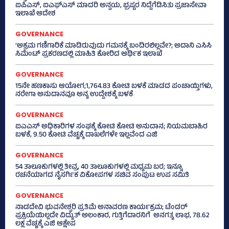
ಐಪಿಎಸ್‌, ಐಎಫ್‌ಎಸ್‌ ಮಾದರಿ ಅನ್ವಯ, ಭ್ರಷ್ಟರ ನಿದ್ದೆಗೆಡಿಸಿತು ಪ್ರಜಾಸೇವಾ
ಇಲಾಖೆ ಆದೇಶ
GOVERNANCE
‘ಅಕ್ರಮ ಗಣಿಗಾರಿಕೆ ಮಾಡಿರುವುದು ಗಮನಕ್ಕೆ ಬಂದಿರಲಿಲ್ಲವೇ?; ಅದಾನಿ ಎಸಿಸಿ
ಸಿಮೆಂಟ್ ಪ್ರಕರಣದಲ್ಲಿ ಮಾಹಿತಿ ಕೋರಿದ ಆರ್ಥಿಕ ಇಲಾಖೆ
GOVERNANCE
15ನೇ ಹಣಕಾಸು ಆಯೋಗ;1,764.83 ಕೋಟಿ ಬಳಕೆ ಮಾಡದ ಪಂಚಾಯ್ತಿಗಳು,
ನರೇಗಾ ಅನುದಾನವೂ ಅನ್ಯ ಉದ್ದೇಶಕ್ಕೆ ಬಳಕೆ
GOVERNANCE
ಐಎಎಸ್‌ ಅಧಿಕಾರಿಗಳ ಸಂಘಕ್ಕೆ ಕೋಟಿ ಕೋಟಿ ಅನುದಾನ; ನಿಯಮಬಾಹಿರ
ಬಳಕೆ, 9.50 ಕೋಟಿ ವೆಚ್ಚಕ್ಕೆ ದಾಖಲೆಗಳೇ ಇಲ್ಲವೆಂದ ಎಜಿ
GOVERNANCE
54 ತಾಲೂಕುಗಳಲ್ಲಿ ತೀವ್ರ, 40 ತಾಲೂಕುಗಳಲ್ಲಿ ಮಧ್ಯಮ ಬರ; ಇನ್ನೂ
ರಚನೆಯಾಗದ ನೈಸರ್ಗಿಕ ವಿಕೋಪಗಳ ಸಚಿವ ಸಂಪುಟ ಉಪ ಸಮಿತಿ
GOVERNANCE
ನಾಡದೇವಿ ಭುವನೇಶ್ವರಿ ಪ್ರತಿಮೆ ಅನಾವರಣ ಕಾರ್ಯಕ್ರಮ; ಟೆಂಡರ್
ಪ್ರಕ್ರಿಯೆಯಿಲ್ಲದೇ ವಿದ್ಯುತ್‌ ಅಲಂಕಾರ, ಗುತ್ತಿಗೆದಾರನಿಗೆ ಅನಗತ್ಯ ಲಾಭ, 78.62
ಲಕ್ಷ ವೆಚ್ಚಕ್ಕೆ ಎಜಿ ಆಕ್ಷೇಪ