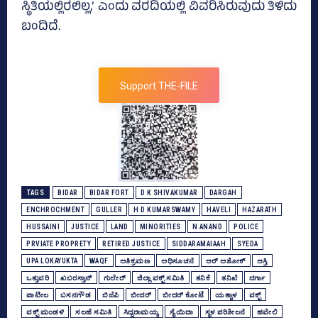
ಸ್ಥಿತಿಯಲ್ಲಿರಲಿಲ್ಲ,’ ಎಂದು ವರದಿಯಲ್ಲಿ ವಿವರಿಸಿರುವುದು ತಿಳಿದು
ಬಂದಿದೆ.
Support THE-FILE
TAGS
BIDAR
BIDAR FORT
D K SHIVAKUMAR
DARGAH
ENCHROCHMENT
GULLER
H D KUMARSWAMY
HAVELI
HAZARATH
HUSSAINI
JUSTICE
LAND
MINORITIES
N ANAND
POLICE
PRVIATE PROPRETY
RETIRED JUSTICE
SIDDARAMAIAAH
SYEDA
UPA LOKAYUKTA
WAQF
ಅತಿಕ್ರಮಣ
ಅಧಿಸೂಚನೆ
ಆರ್‌ ಅಶೋಕ್‌
ಆಸ್ತಿ
ಒತ್ತುವರಿ
ಖಬರಸ್ತಾನ್‌
ಗುಲೇರ್
ಜಿಲ್ಲಾ ವಕ್ಫ್‌ ಸಮಿತಿ
ತನಿಕೆ
ತನಿಖೆ
ದರ್ಗಾ
ಪಾಟೀಲ
ಬಸನಗೌಡ
ಬಿಜೆಪಿ
ಬೀದರ್‌
ಬೀದರ್‍‌ ಕೋಟೆ
ಯತ್ನಾಳ
ವಕ್ಫ್‌
ವಕ್ಫ್‌ ಮಂಡಳಿ
ಸಲಹೆ ಸಮಿತಿ
ಸಿದ್ದರಾಮಯ್ಯ
ಸೈಯಿದಾ
ಸ್ಥಳ ಪರಿಶೀಲನೆ
ಹವೇಲಿ