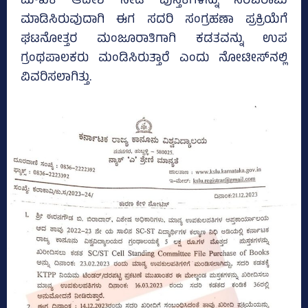
ಮೌಖಿಕ ಆದೇಶ ನೀಡಿ ಪುಸ್ತಕಗಳನ್ನು ಸರಬರಾಜು
ಮಾಡಿಸಿರುವುದಾಗಿ ಈಗ ಸದರಿ ಸಂಗ್ರಹಣಾ ಪ್ರಕ್ರಿಯೆಗೆ
ಘಟನೋತ್ತರ ಮಂಜೂರಾತಿಗಾಗಿ ಕಡತವನ್ನು ಉಪ
ಗ್ರಂಥಪಾಲಕರು ಮಂಡಿಸಿರುತ್ತಾರೆ ಎಂದು ನೋಟೀಸ್‌ನಲ್ಲಿ
ವಿವರಿಸಲಾಗಿತ್ತು.