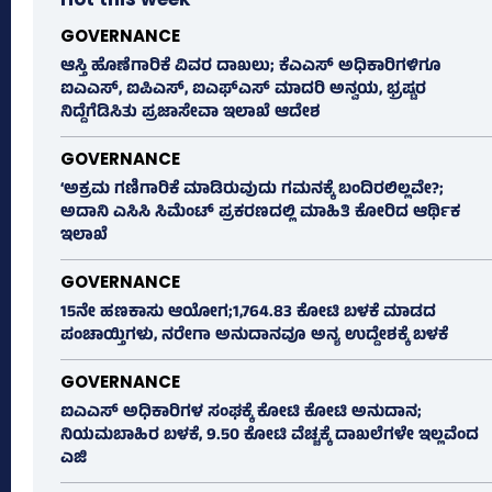
GOVERNANCE
ಆಸ್ತಿ ಹೊಣೆಗಾರಿಕೆ ವಿವರ ದಾಖಲು; ಕೆಎಎಸ್ ಅಧಿಕಾರಿಗಳಿಗೂ
ಐಎಎಸ್‌, ಐಪಿಎಸ್‌, ಐಎಫ್‌ಎಸ್‌ ಮಾದರಿ ಅನ್ವಯ, ಭ್ರಷ್ಟರ
ನಿದ್ದೆಗೆಡಿಸಿತು ಪ್ರಜಾಸೇವಾ ಇಲಾಖೆ ಆದೇಶ
GOVERNANCE
‘ಅಕ್ರಮ ಗಣಿಗಾರಿಕೆ ಮಾಡಿರುವುದು ಗಮನಕ್ಕೆ ಬಂದಿರಲಿಲ್ಲವೇ?;
ಅದಾನಿ ಎಸಿಸಿ ಸಿಮೆಂಟ್ ಪ್ರಕರಣದಲ್ಲಿ ಮಾಹಿತಿ ಕೋರಿದ ಆರ್ಥಿಕ
ಇಲಾಖೆ
GOVERNANCE
15ನೇ ಹಣಕಾಸು ಆಯೋಗ;1,764.83 ಕೋಟಿ ಬಳಕೆ ಮಾಡದ
ಪಂಚಾಯ್ತಿಗಳು, ನರೇಗಾ ಅನುದಾನವೂ ಅನ್ಯ ಉದ್ದೇಶಕ್ಕೆ ಬಳಕೆ
GOVERNANCE
ಐಎಎಸ್‌ ಅಧಿಕಾರಿಗಳ ಸಂಘಕ್ಕೆ ಕೋಟಿ ಕೋಟಿ ಅನುದಾನ;
ನಿಯಮಬಾಹಿರ ಬಳಕೆ, 9.50 ಕೋಟಿ ವೆಚ್ಚಕ್ಕೆ ದಾಖಲೆಗಳೇ ಇಲ್ಲವೆಂದ
ಎಜಿ