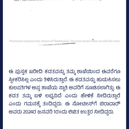
ಈ ಪುಸ್ತಕ ಖರೀದಿ ಕಡತವನ್ನು ತಮ್ಮ ಶಾಖೆಯಿಂದ ಈವರೆಗೂ
ಸ್ವೀಕರಿಸಿಲ್ಲ ಎಂದು ತಿಳಿಸಿರುತ್ತಾರೆ. ಈ ಕಡತವನ್ನು ಹುಡುಕಿಸಲು
ಕುಲಪತಿಗಳ ಆಪ್ತ ಶಾಖೆಯ ಸ್ವಾತಿ ಅವರಿಗೆ ಸೂಚಿಸಲಾಗಿತ್ತು. ಈ
ಕಡತ ತಮ್ಮ ಬಳಿ ಲಭ್ಯವಿದೆ ಎಂದು ಹೇಳಿಕೆ ನೀಡಿರುತ್ತಾರೆ
ಎಂದು ಗಮನಕ್ಕೆ ತಂದಿದ್ದರು. ಈ ನೋಟೀಸ್‌ಗೆ ಬಿರಾದಾರ್‍‌
ಅವರು 2024ರ ಜನವರಿ 1ರಂದು ಲಿಖಿತ ಉತ್ತರ ನೀಡಿದ್ದರು.