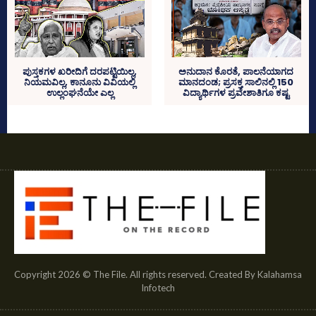
ಪುಸ್ತಕಗಳ ಖರೀದಿಗೆ ದರಪಟ್ಟಿಯಿಲ್ಲ,
ಅನುದಾನ ಕೊರತೆ, ಪಾಲನೆಯಾಗದ
ನಿಯಮವಿಲ್ಲ, ಕಾನೂನು ವಿವಿಯಲ್ಲಿ
ಮಾನದಂಡ; ಪ್ರಸಕ್ತ ಸಾಲಿನಲ್ಲಿ 150
ಉಲ್ಲಂಘನೆಯೇ ಎಲ್ಲ
ವಿದ್ಯಾರ್ಥಿಗಳ ಪ್ರವೇಶಾತಿಗೂ ಕಷ್ಟ
Copyright 2026 © The File. All rights reserved. Created By Kalahamsa
Infotech