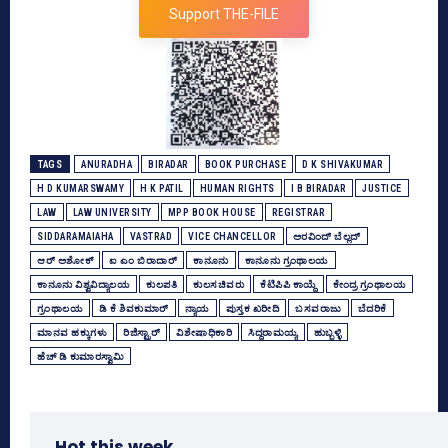
Support THE-FILE
TAGS
ANURADHA
BIRADAR
BOOK PURCHASE
D K SHIVAKUMAR
H D KUMARSWAMY
H K PATIL
HUMAN RIGHTS
I B BIRADAR
JUSTICE
LAW
LAW UNIVERSITY
MPP BOOK HOUSE
REGISTRAR
SIDDARAMAIAHA
VASTRAD
VICE CHANCELLOR
ಅರವಿಂದ್‌ ಬೆಲ್ಲದ್‌
ಆರ್‌ ಅಶೋಕ್‌
ಐ ಎಂ ಬಿರಾದಾರ್‍‌
ಕಾನೂನು
ಕಾನೂನು ಗ್ರಂಥಾಲಯ
ಕಾನೂನು ವಿಶ್ವವಿದ್ಯಾಲಯ
ಕುಲಪತಿ
ಕುಲಸಚಿವರು
ಕೆಟಿಪಿಪಿ ಕಾಯ್ದೆ
ಕೇಂದ್ರ ಗ್ರಂಥಾಲಯ
ಗ್ರಂಥಾಲಯ
ಡಿ ಕೆ ಶಿವಕುಮಾರ್
ನ್ಯಾಯ
ಪುಸ್ತಕ ಖರೀದಿ
ಬಸವರಾಜು
ಬೆದರಿಕೆ
ಮಾನವ ಹಕ್ಕುಗಳು
ರಿಜಿಸ್ಟ್ರಾರ್‌
ವಿಶೇಷಾಧಿಕಾರಿ
ಸಿದ್ದರಾಮಯ್ಯ
ಹುಬ್ಬಳ್ಳಿ
ಹೆಚ್‌ ಡಿ ಕುಮಾರಸ್ವಾಮಿ
Hot this week