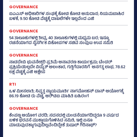
GOVERNANCE
ಐಎಎಸ್‌ ಅಧಿಕಾರಿಗಳ ಸಂಘಕ್ಕೆ ಕೋಟಿ ಕೋಟಿ ಅನುದಾನ; ನಿಯಮಬಾಹಿರ
ಬಳಕೆ, 9.50 ಕೋಟಿ ವೆಚ್ಚಕ್ಕೆ ದಾಖಲೆಗಳೇ ಇಲ್ಲವೆಂದ ಎಜಿ
GOVERNANCE
54 ತಾಲೂಕುಗಳಲ್ಲಿ ತೀವ್ರ, 40 ತಾಲೂಕುಗಳಲ್ಲಿ ಮಧ್ಯಮ ಬರ; ಇನ್ನೂ
ರಚನೆಯಾಗದ ನೈಸರ್ಗಿಕ ವಿಕೋಪಗಳ ಸಚಿವ ಸಂಪುಟ ಉಪ ಸಮಿತಿ
GOVERNANCE
ನಾಡದೇವಿ ಭುವನೇಶ್ವರಿ ಪ್ರತಿಮೆ ಅನಾವರಣ ಕಾರ್ಯಕ್ರಮ; ಟೆಂಡರ್
ಪ್ರಕ್ರಿಯೆಯಿಲ್ಲದೇ ವಿದ್ಯುತ್‌ ಅಲಂಕಾರ, ಗುತ್ತಿಗೆದಾರನಿಗೆ ಅನಗತ್ಯ ಲಾಭ, 78.62
ಲಕ್ಷ ವೆಚ್ಚಕ್ಕೆ ಎಜಿ ಆಕ್ಷೇಪ
RTI
ಒಳ ಮೀಸಲಾತಿ; ನಿವೃತ್ತ ನ್ಯಾಯಮೂರ್ತಿ ನಾಗಮೋಹನ್ ದಾಸ್ ಆಯೋಗಕ್ಕೆ
86.19 ಕೋಟಿ ರು ವೆಚ್ಚ, ಆರ್‍‌ಟಿಐ ಮಾಹಿತಿ ಬಹಿರಂಗ
GOVERNANCE
ಕೆಂಪಣ್ಣ ಆಯೋಗ ವರದಿ; ಸದನದಲ್ಲಿ ಮಂಡನೆಯಾಗದಿದ್ದರೂ 9 ವರ್ಷದ
ಬಳಿಕ ಭರವಸೆ ಮುಕ್ತಾಯಗೊಳಿಸಿದ ಸಮಿತಿ, ಇಲ್ಲಿ ಏನೂ
ಮಾಡುವುದಕ್ಕಾಗುವುದಿಲ್ಲವೆಂದಿದ್ದೇಕೆ ತುಷಾರ್ ಗಿರಿನಾಥ್?