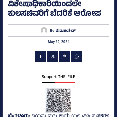
ವಿಶೇ‍ಷಾಧಿಕಾರಿಯಿಂದಲೇ
ಕುಲಸಚಿವರಿಗೆ ಬೆದರಿಕೆ ಆರೋಪ
By
ಜಿ ಮಹಂತೇಶ್
May 29, 2024
Support THE-FILE
ಬೆಂಗಳೂರು;
ನಿಯಮ ಮತ್ತು ಕಾಯ್ದೆ ಉಲ್ಲಂಘಿಸಿ ಪುಸ್ತಕಗಳ