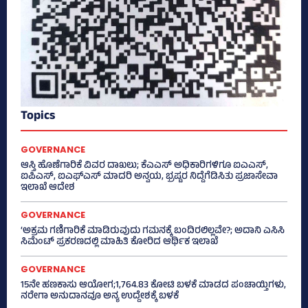
Topics
GOVERNANCE
ಆಸ್ತಿ ಹೊಣೆಗಾರಿಕೆ ವಿವರ ದಾಖಲು; ಕೆಎಎಸ್ ಅಧಿಕಾರಿಗಳಿಗೂ ಐಎಎಸ್‌,
ಐಪಿಎಸ್‌, ಐಎಫ್‌ಎಸ್‌ ಮಾದರಿ ಅನ್ವಯ, ಭ್ರಷ್ಟರ ನಿದ್ದೆಗೆಡಿಸಿತು ಪ್ರಜಾಸೇವಾ
ಇಲಾಖೆ ಆದೇಶ
GOVERNANCE
‘ಅಕ್ರಮ ಗಣಿಗಾರಿಕೆ ಮಾಡಿರುವುದು ಗಮನಕ್ಕೆ ಬಂದಿರಲಿಲ್ಲವೇ?; ಅದಾನಿ ಎಸಿಸಿ
ಸಿಮೆಂಟ್ ಪ್ರಕರಣದಲ್ಲಿ ಮಾಹಿತಿ ಕೋರಿದ ಆರ್ಥಿಕ ಇಲಾಖೆ
GOVERNANCE
15ನೇ ಹಣಕಾಸು ಆಯೋಗ;1,764.83 ಕೋಟಿ ಬಳಕೆ ಮಾಡದ ಪಂಚಾಯ್ತಿಗಳು,
ನರೇಗಾ ಅನುದಾನವೂ ಅನ್ಯ ಉದ್ದೇಶಕ್ಕೆ ಬಳಕೆ