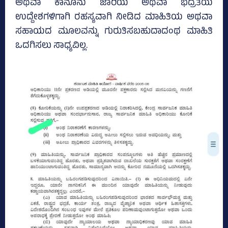
ಅಥವಾ ಕಾನೂನು ಜಾರಿಯ ಅಥವಾ ಭದ್ರತೆಯ
ಉದ್ದೇಶಗಳಿಗಾಗಿ ರಹಸ್ಯವಾಗಿ ನೀಡಿದ ಮಾಹಿತಿಯ ಅಥವಾ
ಸಹಾಯದ ಮೂಲವನ್ನು ಗುರುತಿಸಬಹುದಾದಂಥ ಮಾಹಿತಿ
ಒದಗಿಸಲು ಸಾಧ್ಯವಿಲ್ಲ.