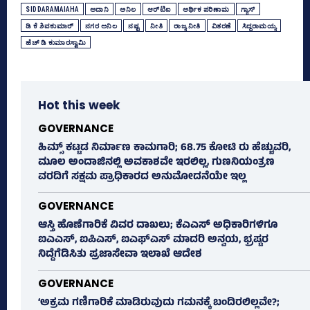
SIDDARAMAIAHA
ಅದಾನಿ
ಅನಿಲ
ಆರ್‌ಟಿಐ
ಆರ್ಥಿಕ ಪರಿಣಾಮ
ಗ್ಯಾಸ್‌
ಡಿ ಕೆ ಶಿವಕುಮಾರ್
ನಗರ ಅನಿಲ
ನಷ್ಟ
ನೀತಿ
ರಾಜ್ಯ ನೀತಿ
ವಿತರಣೆ
ಸಿದ್ದರಾಮಯ್ಯ
ಹೆಚ್‌ ಡಿ ಕುಮಾರಸ್ವಾಮಿ
Hot this week
GOVERNANCE
ಹಿಮ್ಸ್‌ ಕಟ್ಟಡ ನಿರ್ಮಾಣ ಕಾಮಗಾರಿ; 68.75 ಕೋಟಿ ರು ಹೆಚ್ಚುವರಿ,
ಮೂಲ ಅಂದಾಜಿನಲ್ಲಿ ಅವಕಾಶವೇ ಇರಲಿಲ್ಲ, ಗುಣನಿಯಂತ್ರಣ
ವರದಿಗೆ ಸಕ್ಷಮ ಪ್ರಾಧಿಕಾರದ ಅನುಮೋದನೆಯೇ ಇಲ್ಲ
GOVERNANCE
ಆಸ್ತಿ ಹೊಣೆಗಾರಿಕೆ ವಿವರ ದಾಖಲು; ಕೆಎಎಸ್ ಅಧಿಕಾರಿಗಳಿಗೂ
ಐಎಎಸ್‌, ಐಪಿಎಸ್‌, ಐಎಫ್‌ಎಸ್‌ ಮಾದರಿ ಅನ್ವಯ, ಭ್ರಷ್ಟರ
ನಿದ್ದೆಗೆಡಿಸಿತು ಪ್ರಜಾಸೇವಾ ಇಲಾಖೆ ಆದೇಶ
GOVERNANCE
‘ಅಕ್ರಮ ಗಣಿಗಾರಿಕೆ ಮಾಡಿರುವುದು ಗಮನಕ್ಕೆ ಬಂದಿರಲಿಲ್ಲವೇ?;