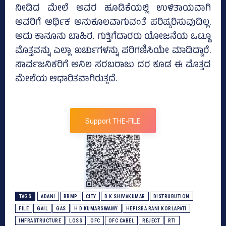
ನೀಡಿದ ಮೇಲೆ ಅವರ ಹೂಡಿಕೆಯಲ್ಲಿ ಉಳಿತಾಯವಾಗಿ
ಅವರಿಗೆ ಆರ್ಥಿಕ ಅನುಕೂಲವಾಗುವಂತೆ ಪರಿಷ್ಕರಿಸುವುದಿಲ್ಲ.
ಅದು ಕಾನೂನು ಬಾಹಿರ. ಗುತ್ತಿಗೆದಾರರು ಯೋಜನೆಯ ಒಟ್ಟೂ
ಮೊತ್ತವನ್ನು ಎಲ್ಲಾ ಖರ್ಚುಗಳನ್ನು ಪರಿಗಣಿಸಿಯೇ ಮಾಡಿದ್ದಾರೆ.
ಸಾರ್ವಜನಿಕರಿಗೆ ಅನಿಲ ಸರಬರಾಜು ದರ ಕೂಡ ಈ ಮೊತ್ತದ
ಮೇಲೆಯ ಆಧಾರಿತವಾಗಿರುತ್ತದೆ.
Support THE-FILE
TAGS
ADANI
BBMP
CITY
D K SHIVAKUMAR
DISTRUBUTION
FILE
GAIL
GAS
H D KUMARSWAMY
HEPISBA RANI KORLAPATI
INFRASTRUCTURE
LOSS
OFC
OFC CABEL
REJECT
RTI