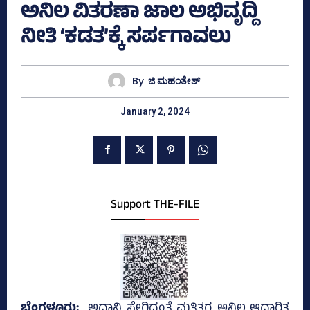
ಅನಿಲ ವಿತರಣಾ ಜಾಲ ಅಭಿವೃದ್ದಿ
ನೀತಿ ‘ಕಡತ’ಕ್ಕೆ ಸರ್ಪಗಾವಲು
By
ಜಿ ಮಹಂತೇಶ್
January 2, 2024
Support THE-FILE
ಬೆಂಗಳೂರು;
ಅದಾನಿ ಸೇರಿದಂತೆ ಮತ್ತಿತರ ಅನಿಲ ಆಧಾರಿತ