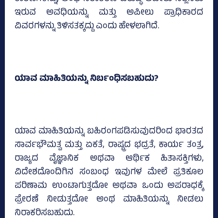
ಇರುವ ಅವಧಿಯನ್ನು ಮತ್ತು ಅಪೀಲು ಪ್ರಾಧಿಕಾರದ
ವಿವರಗಳನ್ನು ತಿಳಿಸತಕ್ಕದ್ದು ಎಂದು ಹೇಳಲಾಗಿದೆ.
ಯಾವ ಮಾಹಿತಿಯನ್ನು ನಿರ್ಬಂಧಿಸಬಹುದು?
ಯಾವ ಮಾಹಿತಿಯನ್ನು ಬಹಿರಂಗಪಡಿಸುವುದರಿಂದ ಭಾರತದ
ಸಾರ್ವಭೌಮತ್ವ ಮತ್ತು ಏಕತೆ, ರಾಷ್ಟ್ರದ ಭದ್ರತೆ, ಕಾರ್ಯ ತಂತ್ರ,
ರಾಜ್ಯದ ವೈಜ್ಞಾನಿಕ ಅಥವಾ ಆರ್ಥಿಕ ಹಿತಾಸಕ್ತಿಗಳು,
ವಿದೇಶದೊಂದಿಗಿನ ಸಂಬಂಧ ಇವುಗಳ ಮೇಲೆ ಪ್ರತಿಕೂಲ
ಪರಿಣಾಮ ಉಂಟಾಗುತ್ತದೋ ಅಥವಾ ಒಂದು ಅಪರಾಧಕ್ಕೆ
ಪ್ರೇರಣೆ ನೀಡುತ್ತದೋ ಅಂಥ ಮಾಹಿತಿಯನ್ನು ನೀಡಲು
ನಿರಾಕರಿಸಬಹುದು.