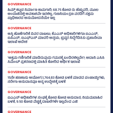
GOVERNANCE
ಹಿಮ್ಸ್‌ ಕಟ್ಟಡ ನಿರ್ಮಾಣ ಕಾಮಗಾರಿ; 68.75 ಕೋಟಿ ರು ಹೆಚ್ಚುವರಿ, ಮೂಲ
ಅಂದಾಜಿನಲ್ಲಿ ಅವಕಾಶವೇ ಇರಲಿಲ್ಲ, ಗುಣನಿಯಂತ್ರಣ ವರದಿಗೆ ಸಕ್ಷಮ
ಪ್ರಾಧಿಕಾರದ ಅನುಮೋದನೆಯೇ ಇಲ್ಲ
GOVERNANCE
ಆಸ್ತಿ ಹೊಣೆಗಾರಿಕೆ ವಿವರ ದಾಖಲು; ಕೆಎಎಸ್ ಅಧಿಕಾರಿಗಳಿಗೂ ಐಎಎಸ್‌,
ಐಪಿಎಸ್‌, ಐಎಫ್‌ಎಸ್‌ ಮಾದರಿ ಅನ್ವಯ, ಭ್ರಷ್ಟರ ನಿದ್ದೆಗೆಡಿಸಿತು ಪ್ರಜಾಸೇವಾ
ಇಲಾಖೆ ಆದೇಶ
GOVERNANCE
‘ಅಕ್ರಮ ಗಣಿಗಾರಿಕೆ ಮಾಡಿರುವುದು ಗಮನಕ್ಕೆ ಬಂದಿರಲಿಲ್ಲವೇ?; ಅದಾನಿ ಎಸಿಸಿ
ಸಿಮೆಂಟ್ ಪ್ರಕರಣದಲ್ಲಿ ಮಾಹಿತಿ ಕೋರಿದ ಆರ್ಥಿಕ ಇಲಾಖೆ
GOVERNANCE
15ನೇ ಹಣಕಾಸು ಆಯೋಗ;1,764.83 ಕೋಟಿ ಬಳಕೆ ಮಾಡದ ಪಂಚಾಯ್ತಿಗಳು,
ನರೇಗಾ ಅನುದಾನವೂ ಅನ್ಯ ಉದ್ದೇಶಕ್ಕೆ ಬಳಕೆ
GOVERNANCE
ಐಎಎಸ್‌ ಅಧಿಕಾರಿಗಳ ಸಂಘಕ್ಕೆ ಕೋಟಿ ಕೋಟಿ ಅನುದಾನ; ನಿಯಮಬಾಹಿರ
ಬಳಕೆ, 9.50 ಕೋಟಿ ವೆಚ್ಚಕ್ಕೆ ದಾಖಲೆಗಳೇ ಇಲ್ಲವೆಂದ ಎಜಿ
GOVERNANCE