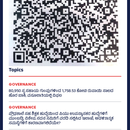
Topics
GOVERNANCE
80,950 ಸ್ವ ಸಹಾಯ ಗುಂಪುಗಳಿಂದ 1,758.53 ಕೋಟಿ ರುಪಾಯಿ ಸಾಲದ
ಹೊರ ಬಾಕಿ; ವಸೂಲಾತಿಯಲ್ಲಿ ವಿಫಲ
GOVERNANCE
ಪ್ರೌಢಶಾಲೆ ಸಹ ಶಿಕ್ಷಕ ಹುದ್ದೆಯಿಂದ ಪಿಯು ಉಪನ್ಯಾಸಕರ ಹುದ್ದೆಗಳಿಗೆ
ಮುಂಬಡ್ತಿ; ವಿಶೇಷ ಸದನ ಸಮಿತಿಗೆ ವರದಿ ಸಲ್ಲಿಸಿದ ಇಲಾಖೆ, ಆಡಳಿತಾತ್ಮಕ
ಸಮಸ್ಯೆಗಳಿಗೆ ಕಾರಣವಾಗಲಿದೆಯೇ?