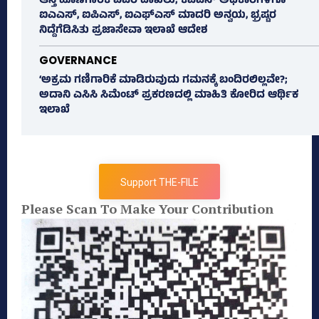
ಆಸ್ತಿ ಹೊಣೆಗಾರಿಕೆ ವಿವರ ದಾಖಲು; ಕೆಎಎಸ್ ಅಧಿಕಾರಿಗಳಿಗೂ
ಐಎಎಸ್‌, ಐಪಿಎಸ್‌, ಐಎಫ್‌ಎಸ್‌ ಮಾದರಿ ಅನ್ವಯ, ಭ್ರಷ್ಟರ
ನಿದ್ದೆಗೆಡಿಸಿತು ಪ್ರಜಾಸೇವಾ ಇಲಾಖೆ ಆದೇಶ
GOVERNANCE
‘ಅಕ್ರಮ ಗಣಿಗಾರಿಕೆ ಮಾಡಿರುವುದು ಗಮನಕ್ಕೆ ಬಂದಿರಲಿಲ್ಲವೇ?;
ಅದಾನಿ ಎಸಿಸಿ ಸಿಮೆಂಟ್ ಪ್ರಕರಣದಲ್ಲಿ ಮಾಹಿತಿ ಕೋರಿದ ಆರ್ಥಿಕ
ಇಲಾಖೆ
Support THE-FILE
Please Scan To Make Your Contribution