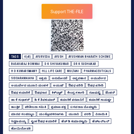
Support THE-FILE
TAGS
4(ಜಿ)
AYURVEDA
AYUSH
AYUSHMAN BHARATH SCHEME
BASAVARAJ BOMMAI
D K SHIVAKUMAR
DR K SUDHAKAR
H D KUMARSWAMY
HLL LIFE CARE
MULTANI
PHARMACEUTICALS
SIDDARAMAIAHA
ಅಕ್ರಮ
ಅನುಮೋದನೆ
ಅವ್ಯವಹಾರ
ಆಯುರ್ವೇದ
ಆಯುರ್ವೇದ ಯುನಾನಿ ಮಂಡಳಿ
ಆಯುಷ್‌
ಔಷಧ ಖರಿದಿ
ಔಷಧ ಖರೀದಿ
ಔಷಧ ತಯಾರಿಕೆ
ಔಷಧಗಾರ
ಕಿಕ್‌ಬ್ಯಾಕ್‌
ಕೇಂದ್ರ ಸರ್ಕಾರಿ
ಗುಣಮಟ್ಟ
ಟೆಂಡರ್‌
ಡಾ ಕೆ ಸುಧಾಕರ್‌
ಡಿ ಕೆ ಶಿವಕುಮಾರ್
ತಯಾರಿಕೆ ಪರವಾನಿಗೆ
ತಯಾರಿಕೆ ಸಾಮರ್ಥ್ಯ
ತಾಂತ್ರಿಕ
ಪರಿಶೀಲನಾ ಸಮಿತಿ
ಪ್ರಮಾಣ ಪತ್ರ
ಬಸವರಾಜ ಬೊಮ್ಮಾಯಿ
ಮಾನವ ಸಂಪನ್ಮೂಲ
ಯಂತ್ರೋಪಕರಣಗಳು
ಯುನಾನಿ
ವರದಿ
ವಿನಾಯಿತಿ
ಸಿದ್ದರಾಮಯ್ಯ
ಸ್ವಂತ ಔಷಧ ತಯಾರಿಕೆ
ಹೆಚ್‌ ಡಿ ಕುಮಾರಸ್ವಾಮಿ
ಹೆಚ್‌ಎಲ್‌ಎಲ್‌
ಹೋಮಿಯೋಪತಿ