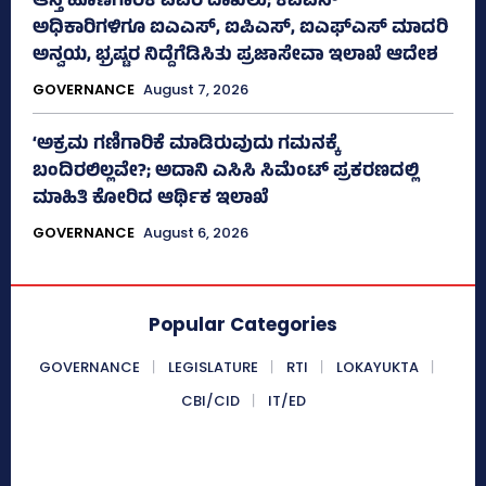
ಆಸ್ತಿ ಹೊಣೆಗಾರಿಕೆ ವಿವರ ದಾಖಲು; ಕೆಎಎಸ್
ಅಧಿಕಾರಿಗಳಿಗೂ ಐಎಎಸ್‌, ಐಪಿಎಸ್‌, ಐಎಫ್‌ಎಸ್‌ ಮಾದರಿ
ಅನ್ವಯ, ಭ್ರಷ್ಟರ ನಿದ್ದೆಗೆಡಿಸಿತು ಪ್ರಜಾಸೇವಾ ಇಲಾಖೆ ಆದೇಶ
GOVERNANCE
August 7, 2026
‘ಅಕ್ರಮ ಗಣಿಗಾರಿಕೆ ಮಾಡಿರುವುದು ಗಮನಕ್ಕೆ
ಬಂದಿರಲಿಲ್ಲವೇ?; ಅದಾನಿ ಎಸಿಸಿ ಸಿಮೆಂಟ್ ಪ್ರಕರಣದಲ್ಲಿ
ಮಾಹಿತಿ ಕೋರಿದ ಆರ್ಥಿಕ ಇಲಾಖೆ
GOVERNANCE
August 6, 2026
Popular Categories
GOVERNANCE
LEGISLATURE
RTI
LOKAYUKTA
CBI/CID
IT/ED