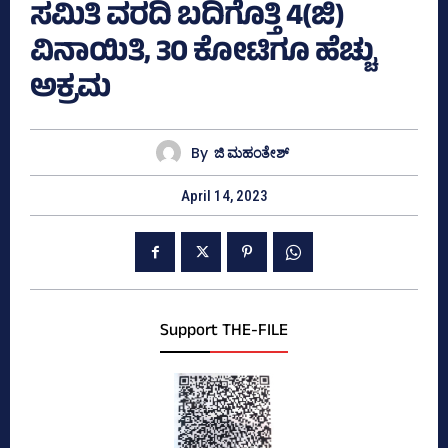
ಸಮಿತಿ ವರದಿ ಬದಿಗೊತ್ತಿ 4(ಜಿ)
ವಿನಾಯಿತಿ, 30 ಕೋಟಿಗೂ ಹೆಚ್ಚು
ಅಕ್ರಮ
By
ಜಿ ಮಹಂತೇಶ್
April 14, 2023
Support THE-FILE