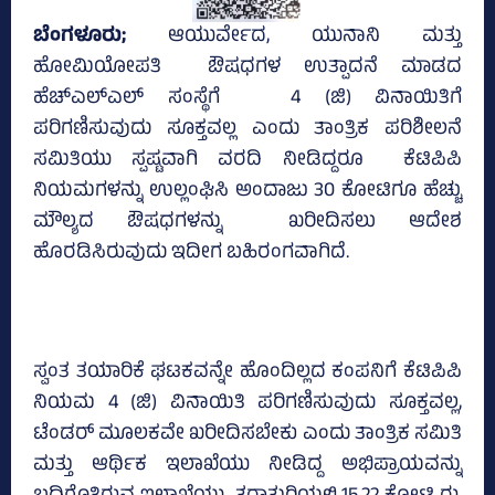
ಬೆಂಗಳೂರು;
ಆಯುರ್ವೇದ, ಯುನಾನಿ ಮತ್ತು
ಹೋಮಿಯೋಪತಿ ಔಷಧಗಳ ಉತ್ಪಾದನೆ ಮಾಡದ
ಹೆಚ್‌ಎಲ್‌ಎಲ್‌ ಸಂಸ್ಥೆಗೆ 4 (ಜಿ) ವಿನಾಯಿತಿಗೆ
ಪರಿಗಣಿಸುವುದು ಸೂಕ್ತವಲ್ಲ ಎಂದು ತಾಂತ್ರಿಕ ಪರಿಶೀಲನೆ
ಸಮಿತಿಯು ಸ್ಪಷ್ಟವಾಗಿ ವರದಿ ನೀಡಿದ್ದರೂ ಕೆಟಿಪಿಪಿ
ನಿಯಮಗಳನ್ನು ಉಲ್ಲಂಘಿಸಿ ಅಂದಾಜು 30 ಕೋಟಿಗೂ ಹೆಚ್ಚು
ಮೌಲ್ಯದ ಔಷಧಗಳನ್ನು ಖರೀದಿಸಲು ಆದೇಶ
ಹೊರಡಿಸಿರುವುದು ಇದೀಗ ಬಹಿರಂಗವಾಗಿದೆ.
ಸ್ವಂತ ತಯಾರಿಕೆ ಘಟಕವನ್ನೇ ಹೊಂದಿಲ್ಲದ ಕಂಪನಿಗೆ ಕೆಟಿಪಿಪಿ
ನಿಯಮ 4 (ಜಿ) ವಿನಾಯಿತಿ ಪರಿಗಣಿಸುವುದು ಸೂಕ್ತವಲ್ಲ,
ಟೆಂಡರ್‌ ಮೂಲಕವೇ ಖರೀದಿಸಬೇಕು ಎಂದು ತಾಂತ್ರಿಕ ಸಮಿತಿ
ಮತ್ತು ಆರ್ಥಿಕ ಇಲಾಖೆಯು ನೀಡಿದ್ದ ಅಭಿಪ್ರಾಯವನ್ನು