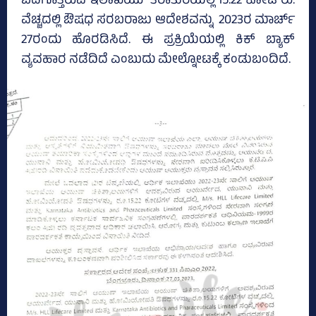
ಬದಿಗೊತ್ತಿರುವ ಇಲಾಖೆಯು ತರಾತುರಿಯಲ್ಲಿ 15.22 ಕೋಟಿ ರು.
ವೆಚ್ಚದಲ್ಲಿ ಔಷಧ ಸರಬರಾಜು ಆದೇಶವನ್ನು 2023ರ ಮಾರ್ಚ್‌
27ರಂದು ಹೊರಡಿಸಿದೆ. ಈ ಪ್ರಕ್ರಿಯೆಯಲ್ಲಿ ಕಿಕ್‌ ಬ್ಯಾಕ್‌
ವ್ಯವಹಾರ ನಡೆದಿದೆ ಎಂಬುದು ಮೇಲ್ನೋಟಕ್ಕೆ ಕಂಡುಬಂದಿದೆ.