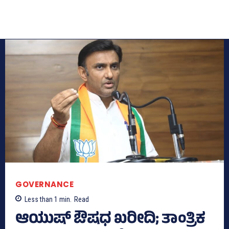
GOVERNANCE
Less than 1
min.
Read
ಆಯುಷ್‌ ಔಷಧ ಖರೀದಿ; ತಾಂತ್ರಿಕ