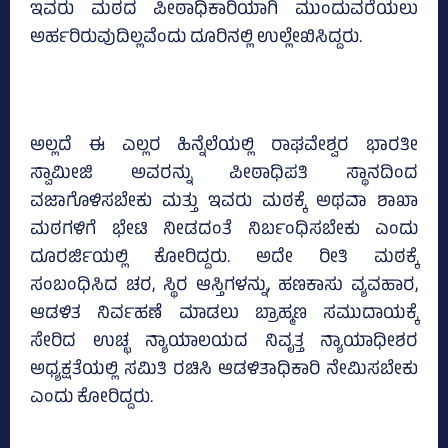
ಇವರು ಮಠದ ಪೀಠಾಧಿಕಾರಿಯಾಗಿ ಮುಂದುವರೆಯಲು
ಅರ್ಹರಿರುವುದಿಲ್ಲವೆಂದು ದೂರಿನಲ್ಲಿ ಉಲ್ಲೇಖಿಸಿದ್ದರು.
ಅಲ್ಲದೆ ಈ ಎಲ್ಲರ ಹಿನ್ನೆಲೆಯಲ್ಲಿ ರಾಘವೇಶ್ವರ ಭಾರತೀ
ಸ್ವಾಮೀಜಿ ಅವರನ್ನು ಪೀಠಾಧಿಪತಿ ಸ್ಥಾನದಿಂದ
ವಜಾಗೊಳಿಸಬೇಕು ಮತ್ತು ಇವರು ಮಠಕ್ಕೆ ಅಥವಾ ಶಾಖಾ
ಮಠಗಳಿಗೆ ಭೇಟಿ ನೀಡದಂತೆ ನಿರ್ಬಂಧಿಸಬೇಕು ಎಂದು
ದೂರರ್ಜಿಯಲ್ಲಿ ಕೋರಿದ್ದರು. ಅದೇ ರೀತಿ ಮಠಕ್ಕೆ
ಸಂಬಂಧಿಸಿದ ಚರ, ಸ್ಥಿರ ಆಸ್ತಿಗಳನ್ನು, ಹಣಕಾಸು ವ್ಯವಹಾರ,
ಆಡಳಿತ ನಿರ್ವಹಣೆ ಮಾಡಲು ಬ್ರಾಹ್ಮಣ ಸಮುದಾಯಕ್ಕೆ
ಸೇರಿದ ಉಚ್ಛ ನ್ಯಾಯಾಲಯದ ನಿವೃತ್ತ ನ್ಯಾಯಾಧೀಶರ
ಅಧ್ಯಕ್ಷತೆಯಲ್ಲಿ ಸಮಿತಿ ರಚಿಸಿ ಆಡಳಿತಾಧಿಕಾರಿ ನೇಮಿಸಬೇಕು
ಎಂದು ಕೋರಿದ್ದರು.