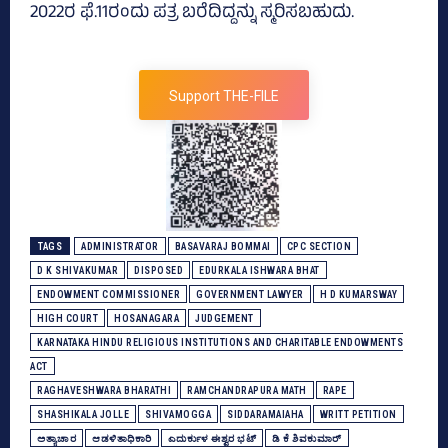
2022ರ ಫೆ.11ರಂದು ಪತ್ರ ಬರೆದಿದ್ದನ್ನು ಸ್ಮರಿಸಬಹುದು.
Support THE-FILE
TAGS
ADMINISTRATOR
BASAVARAJ BOMMAI
CPC SECTION
D K SHIVAKUMAR
DISPOSED
EDURKALA ISHWARA BHAT
ENDOWMENT COMMISSIONER
GOVERNMENT LAWYER
H D KUMARSWAY
HIGH COURT
HOSANAGARA
JUDGEMENT
KARNATAKA HINDU RELIGIOUS INSTITUTIONS AND CHARITABLE ENDOWMENTS
ACT
RAGHAVESHWARA BHARATHI
RAMCHANDRAPURA MATH
RAPE
SHASHIKALA JOLLE
SHIVAMOGGA
SIDDARAMAIAHA
WRITT PETITION
ಅತ್ಯಾಚಾರ
ಆಡಳಿತಾಧಿಕಾರಿ
ಎದುರ್ಕುಳ ಈಶ್ವರ ಭಟ್‌
ಡಿ ಕೆ ಶಿವಕುಮಾರ್