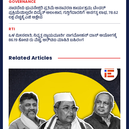
GOVERNANCE
ನಾಡದೇವಿ ಭುವನೇಶ್ವರಿ ಪ್ರತಿಮೆ ಅನಾವರಣ ಕಾರ್ಯಕ್ರಮ; ಟೆಂಡರ್
ಪ್ರಕ್ರಿಯೆಯಿಲ್ಲದೇ ವಿದ್ಯುತ್‌ ಅಲಂಕಾರ, ಗುತ್ತಿಗೆದಾರನಿಗೆ ಅನಗತ್ಯ ಲಾಭ, 78.62
ಲಕ್ಷ ವೆಚ್ಚಕ್ಕೆ ಎಜಿ ಆಕ್ಷೇಪ
RTI
ಒಳ ಮೀಸಲಾತಿ; ನಿವೃತ್ತ ನ್ಯಾಯಮೂರ್ತಿ ನಾಗಮೋಹನ್ ದಾಸ್ ಆಯೋಗಕ್ಕೆ
86.19 ಕೋಟಿ ರು ವೆಚ್ಚ, ಆರ್‍‌ಟಿಐ ಮಾಹಿತಿ ಬಹಿರಂಗ
Related Articles