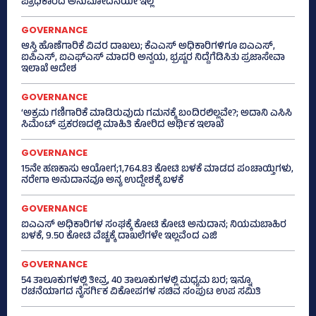
ಪ್ರಾಧಿಕಾರದ ಅನುಮೋದನೆಯೇ ಇಲ್ಲ
GOVERNANCE
ಆಸ್ತಿ ಹೊಣೆಗಾರಿಕೆ ವಿವರ ದಾಖಲು; ಕೆಎಎಸ್ ಅಧಿಕಾರಿಗಳಿಗೂ ಐಎಎಸ್‌,
ಐಪಿಎಸ್‌, ಐಎಫ್‌ಎಸ್‌ ಮಾದರಿ ಅನ್ವಯ, ಭ್ರಷ್ಟರ ನಿದ್ದೆಗೆಡಿಸಿತು ಪ್ರಜಾಸೇವಾ
ಇಲಾಖೆ ಆದೇಶ
GOVERNANCE
‘ಅಕ್ರಮ ಗಣಿಗಾರಿಕೆ ಮಾಡಿರುವುದು ಗಮನಕ್ಕೆ ಬಂದಿರಲಿಲ್ಲವೇ?; ಅದಾನಿ ಎಸಿಸಿ
ಸಿಮೆಂಟ್ ಪ್ರಕರಣದಲ್ಲಿ ಮಾಹಿತಿ ಕೋರಿದ ಆರ್ಥಿಕ ಇಲಾಖೆ
GOVERNANCE
15ನೇ ಹಣಕಾಸು ಆಯೋಗ;1,764.83 ಕೋಟಿ ಬಳಕೆ ಮಾಡದ ಪಂಚಾಯ್ತಿಗಳು,
ನರೇಗಾ ಅನುದಾನವೂ ಅನ್ಯ ಉದ್ದೇಶಕ್ಕೆ ಬಳಕೆ
GOVERNANCE
ಐಎಎಸ್‌ ಅಧಿಕಾರಿಗಳ ಸಂಘಕ್ಕೆ ಕೋಟಿ ಕೋಟಿ ಅನುದಾನ; ನಿಯಮಬಾಹಿರ
ಬಳಕೆ, 9.50 ಕೋಟಿ ವೆಚ್ಚಕ್ಕೆ ದಾಖಲೆಗಳೇ ಇಲ್ಲವೆಂದ ಎಜಿ
GOVERNANCE
54 ತಾಲೂಕುಗಳಲ್ಲಿ ತೀವ್ರ, 40 ತಾಲೂಕುಗಳಲ್ಲಿ ಮಧ್ಯಮ ಬರ; ಇನ್ನೂ
ರಚನೆಯಾಗದ ನೈಸರ್ಗಿಕ ವಿಕೋಪಗಳ ಸಚಿವ ಸಂಪುಟ ಉಪ ಸಮಿತಿ