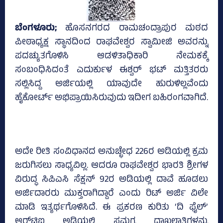
ಬೆಂಗಳೂರು;
ಹೊಸನಗರದ ರಾಮಚಂದ್ರಾಪುರ ಮಠದ
ಪೀಠಾಧ್ಯಕ್ಷ ಸ್ಥಾನದಿಂದ ರಾಘವೇಶ್ವರ ಸ್ವಾಮೀಜಿ ಅವರನ್ನು
ಪದಚ್ಯುತಗೊಳಿಸಿ ಆಡಳಿತಾಧಿಕಾರಿ ನೇಮಕಕ್ಕೆ
ಸಂಬಂಧಿಸಿದಂತೆ ಎದುರ್ಕುಳ ಈಶ್ವರ್‌ ಭಟ್‌ ಮತ್ತಿತರರು
ಸಲ್ಲಿಸಿದ್ದ ಅರ್ಜಿಯಲ್ಲಿ ಯಾವುದೇ ಹುರುಳಿಲ್ಲವೆಂದು
ಹೈಕೋರ್ಟ್‌ ಅಭಿಪ್ರಾಯಿಸಿರುವುದು ಇದೀಗ ಬಹಿರಂಗವಾಗಿದೆ.
ಅದೇ ರೀತಿ ಸಂವಿಧಾನದ ಅನುಚ್ಛೇಧ 226ರ ಅಡಿಯಲ್ಲಿ ಕ್ರಮ
ಜರುಗಿಸಲು ಸಾಧ್ಯವಿಲ್ಲ. ಆದರೂ ರಾಘವೇಶ್ವರ ಭಾರತಿ ಶ್ರೀಗಳ
ವಿರುದ್ಧ ಸಿಪಿಎಸಿ ಸೆಕ್ಷನ್‌ 92ರ ಅಡಿಯಲ್ಲಿ ದಾವೆ ಹೂಡಲು
ಅರ್ಜಿದಾರರು ಮುಕ್ತರಾಗಿದ್ದಾರೆ ಎಂದು ರಿಟ್‌ ಅರ್ಜಿ ವಿಲೇ
ಮಾಡಿ ಇತ್ಯರ್ಥಗೊಳಿಸಿದೆ. ಈ ಪ್ರಕರಣ ಕುರಿತು ‘ದಿ ಫೈಲ್‌’
ಆರ್‌ಟಿಐ ಅಡಿಯಲ್ಲಿ ಸಮಗ್ರ ದಾಖಲಾತಿಗಳನ್ನು