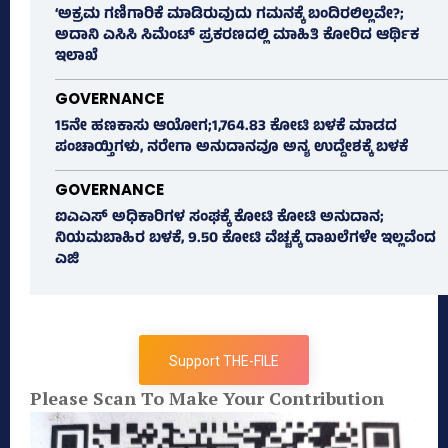
‘ಅಕ್ರಮ ಗಣಿಗಾರಿಕೆ ಮಾಡಿರುವುದು ಗಮನಕ್ಕೆ ಬಂದಿರಲಿಲ್ಲವೇ?;
ಅದಾನಿ ಎಸಿಸಿ ಸಿಮೆಂಟ್ ಪ್ರಕರಣದಲ್ಲಿ ಮಾಹಿತಿ ಕೋರಿದ ಆರ್ಥಿಕ
ಇಲಾಖೆ
GOVERNANCE
15ನೇ ಹಣಕಾಸು ಆಯೋಗ;1,764.83 ಕೋಟಿ ಬಳಕೆ ಮಾಡದ
ಪಂಚಾಯ್ತಿಗಳು, ನರೇಗಾ ಅನುದಾನವೂ ಅನ್ಯ ಉದ್ದೇಶಕ್ಕೆ ಬಳಕೆ
GOVERNANCE
ಐಎಎಸ್‌ ಅಧಿಕಾರಿಗಳ ಸಂಘಕ್ಕೆ ಕೋಟಿ ಕೋಟಿ ಅನುದಾನ;
ನಿಯಮಬಾಹಿರ ಬಳಕೆ, 9.50 ಕೋಟಿ ವೆಚ್ಚಕ್ಕೆ ದಾಖಲೆಗಳೇ ಇಲ್ಲವೆಂದ
ಎಜಿ
Support THE-FILE
Please Scan To Make Your Contribution