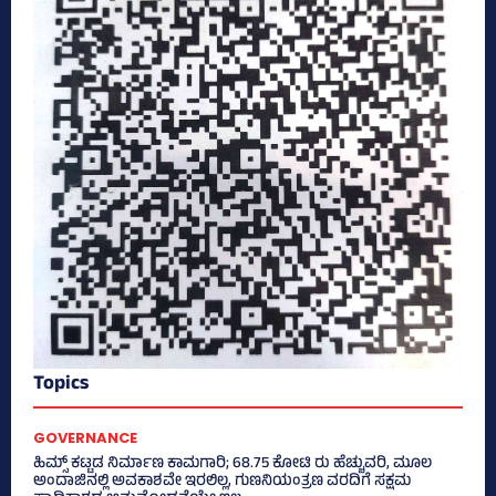
Topics
GOVERNANCE
ಹಿಮ್ಸ್‌ ಕಟ್ಟಡ ನಿರ್ಮಾಣ ಕಾಮಗಾರಿ; 68.75 ಕೋಟಿ ರು ಹೆಚ್ಚುವರಿ, ಮೂಲ
ಅಂದಾಜಿನಲ್ಲಿ ಅವಕಾಶವೇ ಇರಲಿಲ್ಲ, ಗುಣನಿಯಂತ್ರಣ ವರದಿಗೆ ಸಕ್ಷಮ