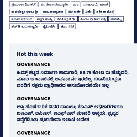
ಪ್ರೇಮಲತಾ ದಿವಾಕರ್‌
ಬಸವರಾಜ ಬೊಮ್ಮಾಯಿ
ಮಠ
ಮುಜುರಾಯಿ ಇಲಾಖೆ
ರಾಘವೇಶ್ವರ ಭಾರತಿ ಶ್ರೀ
ರಾಮಚಂದ್ರಾಪುರ
ರಿಟ್‌ ಅರ್ಜಿ
ವಿಲೇ
ಶಶಿಕಲಾ ಜೊಲ್ಲೆ
ಸರ್ಕಾರಿ ವಕೀಲರು
ಸಿದ್ದರಾಮಯ್ಯ
ಸಿಪಿಸಿ ಸೆಕ್ಷನ್‌ 92
ಹಿಂದೂ ಧಾರ್ಮಿಕ ದತ್ತಿ
ಹುರುಳಿಲ್ಲ
ಹೆಚ್‌ ಡಿ ಕುಮಾರಸ್ವಾಮಿ
ಹೈಕೋರ್ಟ್
ಹೊಸನಗರ
Hot this week
GOVERNANCE
ಹಿಮ್ಸ್‌ ಕಟ್ಟಡ ನಿರ್ಮಾಣ ಕಾಮಗಾರಿ; 68.75 ಕೋಟಿ ರು ಹೆಚ್ಚುವರಿ,
ಮೂಲ ಅಂದಾಜಿನಲ್ಲಿ ಅವಕಾಶವೇ ಇರಲಿಲ್ಲ, ಗುಣನಿಯಂತ್ರಣ
ವರದಿಗೆ ಸಕ್ಷಮ ಪ್ರಾಧಿಕಾರದ ಅನುಮೋದನೆಯೇ ಇಲ್ಲ
GOVERNANCE
ಆಸ್ತಿ ಹೊಣೆಗಾರಿಕೆ ವಿವರ ದಾಖಲು; ಕೆಎಎಸ್ ಅಧಿಕಾರಿಗಳಿಗೂ
ಐಎಎಸ್‌, ಐಪಿಎಸ್‌, ಐಎಫ್‌ಎಸ್‌ ಮಾದರಿ ಅನ್ವಯ, ಭ್ರಷ್ಟರ
ನಿದ್ದೆಗೆಡಿಸಿತು ಪ್ರಜಾಸೇವಾ ಇಲಾಖೆ ಆದೇಶ
GOVERNANCE