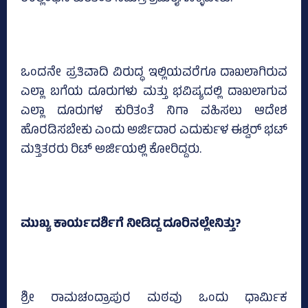
ಒಂದನೇ ಪ್ರತಿವಾದಿ ವಿರುದ್ಧ ಇಲ್ಲಿಯವರೆಗೂ ದಾಖಲಾಗಿರುವ
ಎಲ್ಲಾ ಬಗೆಯ ದೂರುಗಳು ಮತ್ತು ಭವಿಷ್ಯದಲ್ಲಿ ದಾಖಲಾಗುವ
ಎಲ್ಲಾ ದೂರುಗಳ ಕುರಿತಂತೆ ನಿಗಾ ವಹಿಸಲು ಆದೇಶ
ಹೊರಡಿಸಬೇಕು ಎಂದು ಅರ್ಜಿದಾರ ಎದುರ್ಕುಳ ಈಶ್ವರ್‌ ಭಟ್‌
ಮತ್ತಿತರರು ರಿಟ್‌ ಅರ್ಜಿಯಲ್ಲಿ ಕೋರಿದ್ದರು.
ಮುಖ್ಯ ಕಾರ್ಯದರ್ಶಿಗೆ ನೀಡಿದ್ದ ದೂರಿನಲ್ಲೇನಿತ್ತು?
ಶ್ರೀ ರಾಮಚಂದ್ರಾಪುರ ಮಠವು ಒಂದು ಧಾರ್ಮಿಕ