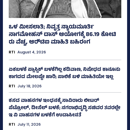
ಒಳ ಮೀಸಲಾತಿ; ನಿವೃತ್ತ ನ್ಯಾಯಮೂರ್ತಿ
ನಾಗಮೋಹನ್ ದಾಸ್ ಆಯೋಗಕ್ಕೆ 86.19 ಕೋಟಿ
ರು ವೆಚ್ಚ, ಆರ್‍‌ಟಿಐ ಮಾಹಿತಿ ಬಹಿರಂಗ
RTI
August 4, 2026
ಏಕಬಳಕೆ ಪ್ಲಾಸ್ಟಿಕ್‌ ಬಳಕೆಗಿಲ್ಲ ಕಡಿವಾಣ, ನಿಷೇಧದ ಕಾನೂನು
ಕಾಗದದ ಮೇಲಷ್ಟೇ ಜಾರಿ; ಪಾಲಿಕೆ ಬಳಿ ಮಾಹಿತಿಯೇ ಇಲ್ಲ
RTI
July 18, 2026
ಕಸದ ವಾಹನಗಳ ಇಂಧನಕ್ಕೆ ಸಾವಿರಾರು ಲೀಟರ್‌
ಪೆಟ್ರೋಲ್, ಡೀಸೆಲ್ ಬಳಕೆ; ನಗರಾಭಿವೃದ್ಧಿ ಸಚಿವರ ತವರಲ್ಲೇ
ಇ ವಿ ವಾಹನಗಳ ಬಳಕೆಗೆ ಉದಾಸೀನತೆ
RTI
July 11, 2026