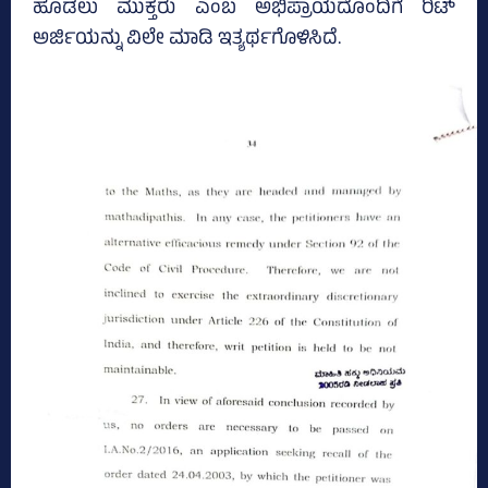
ಹೂಡಲು ಮುಕ್ತರು ಎಂಬ ಅಭಿಪ್ರಾಯದೊಂದಿಗೆ ರಿಟ್‌
ಅರ್ಜಿಯನ್ನು ವಿಲೇ ಮಾಡಿ ಇತ್ಯರ್ಥಗೊಳಿಸಿದೆ.