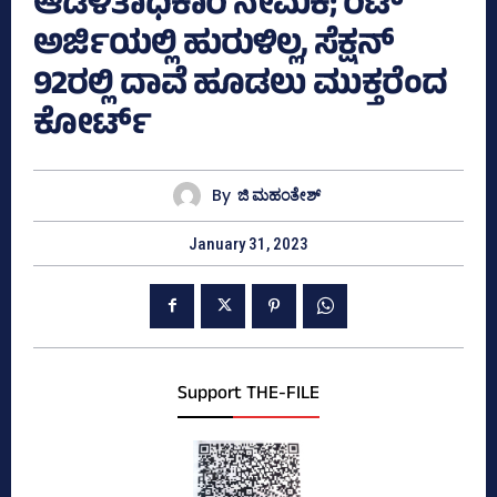
ಆಡಳಿತಾಧಿಕಾರಿ ನೇಮಕ; ರಿಟ್‌
ಅರ್ಜಿಯಲ್ಲಿ ಹುರುಳಿಲ್ಲ, ಸೆಕ್ಷನ್‌
92ರಲ್ಲಿ ದಾವೆ ಹೂಡಲು ಮುಕ್ತರೆಂದ
ಕೋರ್ಟ್‌
By
ಜಿ ಮಹಂತೇಶ್
January 31, 2023
Support THE-FILE