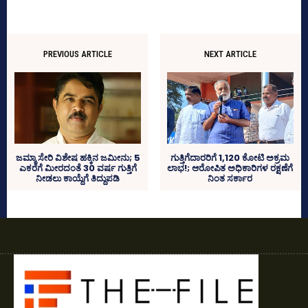
PREVIOUS ARTICLE
NEXT ARTICLE
ಗುತ್ತಿಗೆದಾರರಿಗೆ 1,120 ಕೋಟಿ ಅಕ್ರಮ
ಜಮ್ಮಾ ಸೇರಿ ವಿಶೇಷ ಹಕ್ಕಿನ ಜಮೀನು; 5
ಲಾಭ!; ಆರೋಪಿತ ಅಧಿಕಾರಿಗಳ ರಕ್ಷಣೆಗೆ
ಎಕರೆಗೆ ಮೀರದಂತೆ 30 ವರ್ಷ ಗುತ್ತಿಗೆ
ನಿಂತ ಸರ್ಕಾರ
ನೀಡಲು ಕಾಯ್ದೆಗೆ ತಿದ್ದುಪಡಿ