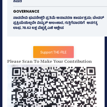
ಸಮಿತಿ
GOVERNANCE
ನಾಡದೇವಿ ಭುವನೇಶ್ವರಿ ಪ್ರತಿಮೆ ಅನಾವರಣ ಕಾರ್ಯಕ್ರಮ; ಟೆಂಡರ್
ಪ್ರಕ್ರಿಯೆಯಿಲ್ಲದೇ ವಿದ್ಯುತ್‌ ಅಲಂಕಾರ, ಗುತ್ತಿಗೆದಾರನಿಗೆ ಅನಗತ್ಯ
ಲಾಭ, 78.62 ಲಕ್ಷ ವೆಚ್ಚಕ್ಕೆ ಎಜಿ ಆಕ್ಷೇಪ
Support THE-FILE
Please Scan To Make Your Contribution