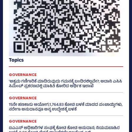
Topics
GOVERNANCE
‘ಅಕ್ರಮ ಗಣಿಗಾರಿಕೆ ಮಾಡಿರುವುದು ಗಮನಕ್ಕೆ ಬಂದಿರಲಿಲ್ಲವೇ?; ಅದಾನಿ ಎಸಿಸಿ
ಸಿಮೆಂಟ್ ಪ್ರಕರಣದಲ್ಲಿ ಮಾಹಿತಿ ಕೋರಿದ ಆರ್ಥಿಕ ಇಲಾಖೆ
GOVERNANCE
15ನೇ ಹಣಕಾಸು ಆಯೋಗ;1,764.83 ಕೋಟಿ ಬಳಕೆ ಮಾಡದ ಪಂಚಾಯ್ತಿಗಳು,
ನರೇಗಾ ಅನುದಾನವೂ ಅನ್ಯ ಉದ್ದೇಶಕ್ಕೆ ಬಳಕೆ
GOVERNANCE
ಐಎಎಸ್‌ ಅಧಿಕಾರಿಗಳ ಸಂಘಕ್ಕೆ ಕೋಟಿ ಕೋಟಿ ಅನುದಾನ; ನಿಯಮಬಾಹಿರ