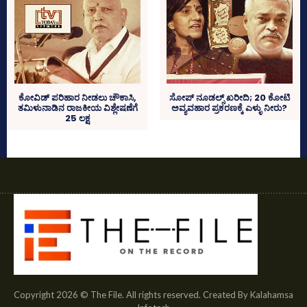
ಕೋವಿಡ್‌ ಪರಿಹಾರ ನೀಡಲು ಚೌಕಾಸಿ,
ಸೋಪ್‌ ನೂಡಲ್ಸ್‌ ಖರೀದಿ; 20 ಕೋಟಿ
ತಮಿಳುನಾಡಿನ ರಾಜಕೀಯ ವಿಶ್ಲೇಷಣೆಗೆ
ಅವ್ಯವಹಾರ ಪ್ರಕರಣಕ್ಕೆ ಎಳ್ಳು ನೀರು?
25 ಲಕ್ಷ
Copyright 2026 © The File. All rights reserved. Created By Kalahamsa