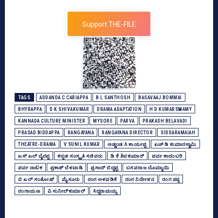
Support THE-FILE
TAGS
ADDANDA C CARIAPPA
B L SANTHOSH
BASAVAAJ BOMMAI
BHYRAPPA
D K SHIVAKUMAR
DRAMA ADAPTATION
H D KUMARSWAMY
KANNADA CULTURE MINISTER
MYSORE
PARVA
PRAKASH BELAVADI
PRASAD BIDDAPPA
RANGAYANA
RANGAYANA DIRECTOR
SIDDARAMAIAH
THEATRE-DRAMA
V SUNIL KUMAR
ಅಡ್ಡಂಡ ಸಿ ಕಾರ್ಯಪ್ಪ
ಎಚ್‌ ಡಿ ಕುಮಾರಸ್ವಾಮಿ
ಎಸ್‌ ಎಲ್‌ ಬೈರಪ್ಪ
ಕನ್ನಡ ಸಂಸ್ಕೃತಿ ಸಚಿವರು
ಡಿ ಕೆ ಶಿವಕುಮಾರ್
ಪರ್ವ ಕಾದಂಬರಿ
ಪರ್ವ ನಾಟಕ
ಪ್ರಕಾಶ್‌ ಬೆಳವಾಡಿ
ಪ್ರಸಾದ್‌ ಬಿದ್ದಪ್ಪ
ಬಸವರಾಜ ಬೊಮ್ಮಾಯಿ
ಬಿ ಎಲ್‌ ಸಂತೋಷ್‌
ಮೈಸೂರು
ರಂಗ ಅಳವಡಿಕೆ
ರಂಗ ನಿರ್ದೇಶನ
ರಂಗ ಪಠ್ಯ
ರಂಗಾಯಣ
ವಿ ಸುನೀಲ್‌ಕುಮಾರ್‌
ಸಿದ್ದರಾಮಯ್ಯ