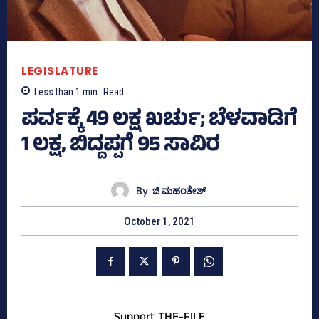
LEGISLATURE
Less than 1
min.
Read
ಪರ್ವಕ್ಕೆ 49 ಲಕ್ಷ ಖರ್ಚು; ಬೆಳವಾಡಿಗೆ
1 ಲಕ್ಷ, ಬಿದ್ದಪ್ಪಗೆ 95 ಸಾವಿರ
By
ಜಿ ಮಹಂತೇಶ್
October 1, 2021
Support THE-FILE