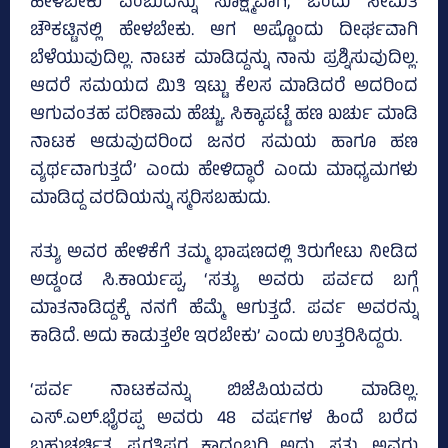
ಹೇಳಬೇಕು ಎಂಬುದನ್ನು ಸೂಕ್ಷ್ಮವಾಗಿ, ಒಂದು ಸೀಮಿತ
ಚೌಕಟ್ಟಿನಲ್ಲಿ ಹೇಳಬೇಕು. ಆಗ ಅಷ್ಟೊಂದು ದೀರ್ಘವಾಗಿ
ಬೆಳೆಯುವುದಿಲ್ಲ. ನಾಟಕ ಮಾಡಿದ್ದನ್ನು ನಾನು ಪ್ರಶ್ನಿಸುವುದಿಲ್ಲ.
ಆದರೆ ಸಮಯದ ಮಿತಿ ಇಟ್ಟು ಕೆಲಸ ಮಾಡಿದರೆ ಅದರಿಂದ
ಆಗುವಂತಹ ಪರಿಣಾಮ ಹೆಚ್ಚು. ಸಿಕ್ಕಾಪಟ್ಟೆ ಹಣ ಖರ್ಚು ಮಾಡಿ
ನಾಟಕ ಆಡುವುದರಿಂದ ಜನರ ಸಮಯ ಹಾಗೂ ಹಣ
ವ್ಯರ್ಥವಾಗುತ್ತದೆ’ ಎಂದು ಹೇಳಿದ್ಧಾರೆ ಎಂದು ಮಾಧ್ಯಮಗಳು
ಮಾಡಿದ್ದ ವರದಿಯನ್ನು ಸ್ಮರಿಸಬಹುದು.
ಸತ್ಯು ಅವರ ಹೇಳಿಕೆಗೆ ತಮ್ಮ ಭಾಷಣದಲ್ಲಿ ತಿರುಗೇಟು ನೀಡಿದ
ಅಡ್ಡಂಡ ಸಿ.ಕಾರ್ಯಪ್ಪ, ‘ಸತ್ಯು ಅವರು ಪರ್ವದ ಬಗ್ಗೆ
ಮಾತನಾಡಿದ್ದಕ್ಕೆ ನನಗೆ ಹೆಮ್ಮೆ ಆಗುತ್ತದೆ. ಪರ್ವ ಅವರನ್ನು
ಕಾಡಿದೆ. ಅದು ಕಾಡುತ್ತಲೇ ಇರಬೇಕು’ ಎಂದು ಉತ್ತರಿಸಿದ್ದರು.
‘ಪರ್ವ ನಾಟಕವನ್ನು ಬಿಜೆಪಿಯವರು ಮಾಡಿಲ್ಲ.
ಎಸ್‌.ಎಲ್‌.ಭೈರಪ್ಪ ಅವರು 48 ವರ್ಷಗಳ ಹಿಂದೆ ಬರೆದ
ಬಹುಚರ್ಚಿತ, ಪ್ರಗತಿಪರ ಕಾದಂಬರಿ ಅದು. ಸತ್ಯು ಅವರು