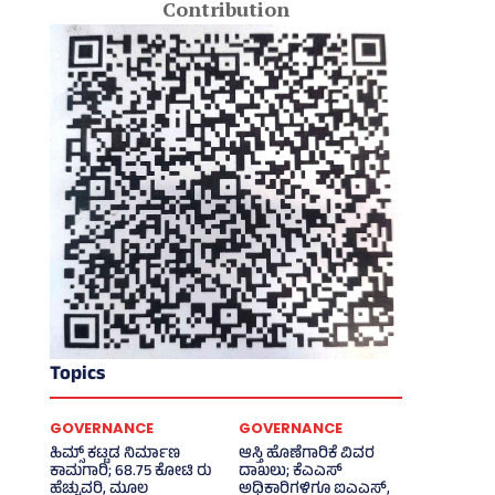
Contribution
Topics
GOVERNANCE
GOVERNANCE
ಹಿಮ್ಸ್‌ ಕಟ್ಟಡ ನಿರ್ಮಾಣ
ಆಸ್ತಿ ಹೊಣೆಗಾರಿಕೆ ವಿವರ
ಕಾಮಗಾರಿ; 68.75 ಕೋಟಿ ರು
ದಾಖಲು; ಕೆಎಎಸ್
ಹೆಚ್ಚುವರಿ, ಮೂಲ
ಅಧಿಕಾರಿಗಳಿಗೂ ಐಎಎಸ್‌,