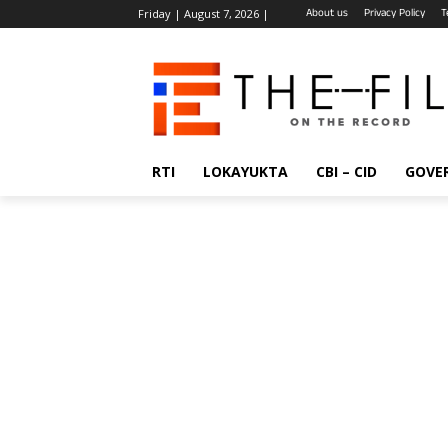
About us
Privacy Policy
T
Friday | August 7, 2026 |
RTI
LOKAYUKTA
CBI – CID
GOVE