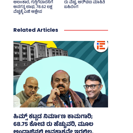
ಅಲಂಕಾರ, ಗುತ್ತಿಗೆದಾರನಿಗೆ
ರು ವೆಚ್ಚ, ಆರ್‍‌ಟಿಐ ಮಾಹಿತಿ
ಅನಗತ್ಯ ಲಾಭ, 78.62 ಲಕ್ಷ
ಬಹಿರಂಗ
ವೆಚ್ಚಕ್ಕೆ ಎಜಿ ಆಕ್ಷೇಪ
Related Articles
ಹಿಮ್ಸ್‌ ಕಟ್ಟಡ ನಿರ್ಮಾಣ ಕಾಮಗಾರಿ;
68.75 ಕೋಟಿ ರು ಹೆಚ್ಚುವರಿ, ಮೂಲ
ಅಂದಾಜಿನಲ್ಲಿ ಅವಕಾಶವೇ ಇರಲಿಲ್ಲ,