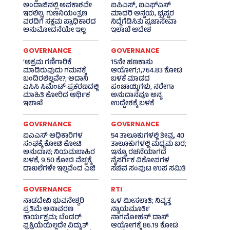
ಅಂದಾಜಿನಲ್ಲಿ ಅವಕಾಶವೇ
ಐಪಿಎಸ್‌, ಐಎಫ್‌ಎಸ್‌
ಇರಲಿಲ್ಲ, ಗುಣನಿಯಂತ್ರಣ
ಮಾದರಿ ಅನ್ವಯ, ಭ್ರಷ್ಟರ
ವರದಿಗೆ ಸಕ್ಷಮ ಪ್ರಾಧಿಕಾರದ
ನಿದ್ದೆಗೆಡಿಸಿತು ಪ್ರಜಾಸೇವಾ
ಅನುಮೋದನೆಯೇ ಇಲ್ಲ
ಇಲಾಖೆ ಆದೇಶ
GOVERNANCE
GOVERNANCE
‘ಅಕ್ರಮ ಗಣಿಗಾರಿಕೆ
15ನೇ ಹಣಕಾಸು
ಮಾಡಿರುವುದು ಗಮನಕ್ಕೆ
ಆಯೋಗ;1,764.83 ಕೋಟಿ
ಬಂದಿರಲಿಲ್ಲವೇ?; ಅದಾನಿ
ಬಳಕೆ ಮಾಡದ
ಎಸಿಸಿ ಸಿಮೆಂಟ್ ಪ್ರಕರಣದಲ್ಲಿ
ಪಂಚಾಯ್ತಿಗಳು, ನರೇಗಾ
ಮಾಹಿತಿ ಕೋರಿದ ಆರ್ಥಿಕ
ಅನುದಾನವೂ ಅನ್ಯ
ಇಲಾಖೆ
ಉದ್ದೇಶಕ್ಕೆ ಬಳಕೆ
GOVERNANCE
GOVERNANCE
ಐಎಎಸ್‌ ಅಧಿಕಾರಿಗಳ
54 ತಾಲೂಕುಗಳಲ್ಲಿ ತೀವ್ರ, 40
ಸಂಘಕ್ಕೆ ಕೋಟಿ ಕೋಟಿ
ತಾಲೂಕುಗಳಲ್ಲಿ ಮಧ್ಯಮ ಬರ;
ಅನುದಾನ; ನಿಯಮಬಾಹಿರ
ಇನ್ನೂ ರಚನೆಯಾಗದ
ಬಳಕೆ, 9.50 ಕೋಟಿ ವೆಚ್ಚಕ್ಕೆ
ನೈಸರ್ಗಿಕ ವಿಕೋಪಗಳ
ದಾಖಲೆಗಳೇ ಇಲ್ಲವೆಂದ ಎಜಿ
ಸಚಿವ ಸಂಪುಟ ಉಪ ಸಮಿತಿ
GOVERNANCE
RTI
ನಾಡದೇವಿ ಭುವನೇಶ್ವರಿ
ಒಳ ಮೀಸಲಾತಿ; ನಿವೃತ್ತ
ಪ್ರತಿಮೆ ಅನಾವರಣ
ನ್ಯಾಯಮೂರ್ತಿ
ಕಾರ್ಯಕ್ರಮ; ಟೆಂಡರ್
ನಾಗಮೋಹನ್ ದಾಸ್
ಪ್ರಕ್ರಿಯೆಯಿಲ್ಲದೇ ವಿದ್ಯುತ್‌
ಆಯೋಗಕ್ಕೆ 86.19 ಕೋಟಿ