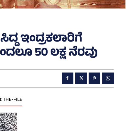
್ದ ಇಂದ್ರಕಲಾರಿಗೆ
ರಿಂದಲೂ 50 ಲಕ್ಷ ನೆರವು
t THE-FILE