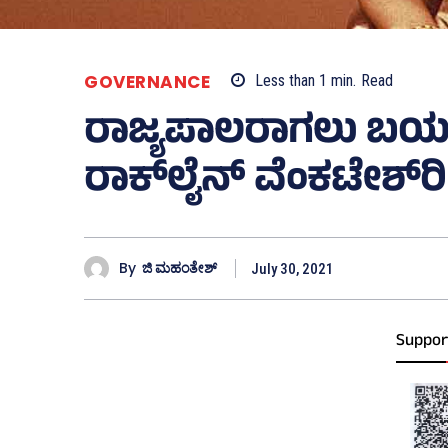
GOVERNANCE
Less than 1
min.
Read
ರಾಜ್ಯಪಾಲರಾಗಲು ಬಯಸಿದ
ರಾಕ್‌ಲೈನ್‌ ವೆಂಕಟೇಶ್‌
By
ಜಿ ಮಹಂತೇಶ್
July 30, 2021
Suppor