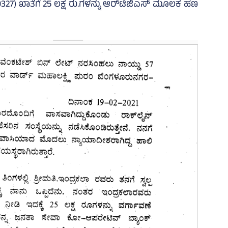
00327) ಖಾತೆಗೆ 25 ಲಕ್ಷ ರು.ಗಳನ್ನು ಆರ್‌ಟಿಜಿಎಸ್‌ ಮೂಲಕ ಹಣ