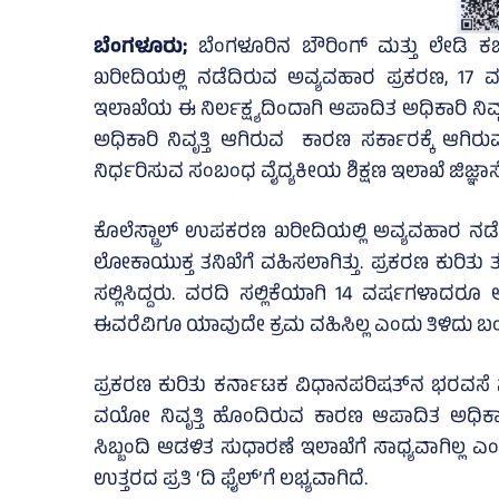
ಬೆಂಗಳೂರು;
ಬೆಂಗಳೂರಿನ ಬೌರಿಂಗ್‌ ಮತ್ತು ಲೇಡಿ ಕರ್ಜ
ಖರೀದಿಯಲ್ಲಿ ನಡೆದಿರುವ ಅವ್ಯವಹಾರ ಪ್ರಕರಣ, 17 ವರ್
ಇಲಾಖೆಯ ಈ ನಿರ್ಲಕ್ಷ್ಯದಿಂದಾಗಿ ಆಪಾದಿತ ಅಧಿಕಾರಿ ನಿ
ಅಧಿಕಾರಿ ನಿವೃತ್ತಿ ಆಗಿರುವ ಕಾರಣ ಸರ್ಕಾರಕ್ಕೆ ಆಗಿ
ನಿರ್ಧರಿಸುವ ಸಂಬಂಧ ವೈದ್ಯಕೀಯ ಶಿಕ್ಷಣ ಇಲಾಖೆ ಜಿಜ್ಞಾಸೆ
ಕೊಲೆಸ್ಟ್ರಾಲ್‌ ಉಪಕರಣ ಖರೀದಿಯಲ್ಲಿ ಅವ್ಯವಹಾರ ನಡ
ಲೋಕಾಯುಕ್ತ ತನಿಖೆಗೆ ವಹಿಸಲಾಗಿತ್ತು. ಪ್ರಕರಣ ಕುರಿತು ತ
ಸಲ್ಲಿಸಿದ್ದರು. ವರದಿ ಸಲ್ಲಿಕೆಯಾಗಿ 14 ವರ್ಷಗಳಾದರೂ
ಈವರೆವಿಗೂ ಯಾವುದೇ ಕ್ರಮ ವಹಿಸಿಲ್ಲ ಎಂದು ತಿಳಿದು ಬಂ
ಪ್ರಕರಣ ಕುರಿತು ಕರ್ನಾಟಕ ವಿಧಾನಪರಿಷತ್‌ನ ಭರವಸೆ ಸಮ
ವಯೋ ನಿವೃತ್ತಿ ಹೊಂದಿರುವ ಕಾರಣ ಆಪಾದಿತ ಅಧಿಕಾರ
ಸಿಬ್ಬಂದಿ ಆಡಳಿತ ಸುಧಾರಣೆ ಇಲಾಖೆಗೆ ಸಾಧ್ಯವಾಗಿಲ್ಲ ಎ
ಉತ್ತರದ ಪ್ರತಿ ‘ದಿ ಫೈಲ್‌’ಗೆ ಲಭ್ಯವಾಗಿದೆ.