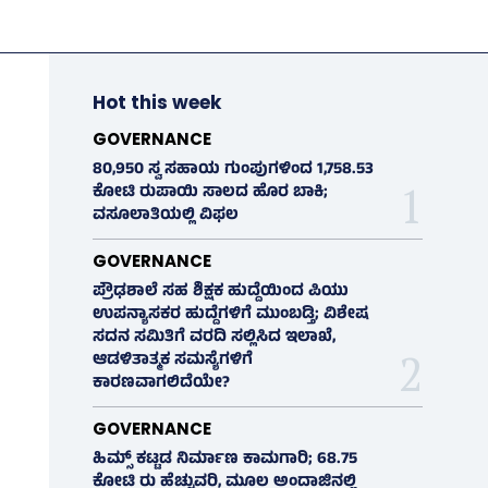
Hot this week
GOVERNANCE
80,950 ಸ್ವ ಸಹಾಯ ಗುಂಪುಗಳಿಂದ 1,758.53
ಕೋಟಿ ರುಪಾಯಿ ಸಾಲದ ಹೊರ ಬಾಕಿ;
ವಸೂಲಾತಿಯಲ್ಲಿ ವಿಫಲ
GOVERNANCE
ಪ್ರೌಢಶಾಲೆ ಸಹ ಶಿಕ್ಷಕ ಹುದ್ದೆಯಿಂದ ಪಿಯು
ಉಪನ್ಯಾಸಕರ ಹುದ್ದೆಗಳಿಗೆ ಮುಂಬಡ್ತಿ; ವಿಶೇಷ
ಸದನ ಸಮಿತಿಗೆ ವರದಿ ಸಲ್ಲಿಸಿದ ಇಲಾಖೆ,
ಆಡಳಿತಾತ್ಮಕ ಸಮಸ್ಯೆಗಳಿಗೆ
ಕಾರಣವಾಗಲಿದೆಯೇ?
GOVERNANCE
ಹಿಮ್ಸ್‌ ಕಟ್ಟಡ ನಿರ್ಮಾಣ ಕಾಮಗಾರಿ; 68.75
ಕೋಟಿ ರು ಹೆಚ್ಚುವರಿ, ಮೂಲ ಅಂದಾಜಿನಲ್ಲಿ