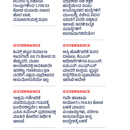
80,950 ಸ್ವ ಸಹಾಯ
ಪ್ರೌಢಶಾಲೆ ಸಹ ಶಿಕ್ಷಕ
ಗುಂಪುಗಳಿಂದ 1,758.53
ಹುದ್ದೆಯಿಂದ ಪಿಯು
ಕೋಟಿ ರುಪಾಯಿ ಸಾಲದ
ಉಪನ್ಯಾಸಕರ ಹುದ್ದೆಗಳಿಗೆ
ಹೊರ ಬಾಕಿ;
ಮುಂಬಡ್ತಿ; ವಿಶೇಷ ಸದನ
ವಸೂಲಾತಿಯಲ್ಲಿ ವಿಫಲ
ಸಮಿತಿಗೆ ವರದಿ ಸಲ್ಲಿಸಿದ
ಇಲಾಖೆ, ಆಡಳಿತಾತ್ಮಕ
ಸಮಸ್ಯೆಗಳಿಗೆ
ಕಾರಣವಾಗಲಿದೆಯೇ?
GOVERNANCE
GOVERNANCE
ಹಿಮ್ಸ್‌ ಕಟ್ಟಡ ನಿರ್ಮಾಣ
ಆಸ್ತಿ ಹೊಣೆಗಾರಿಕೆ ವಿವರ
ಕಾಮಗಾರಿ; 68.75 ಕೋಟಿ ರು
ದಾಖಲು; ಕೆಎಎಸ್
ಹೆಚ್ಚುವರಿ, ಮೂಲ
ಅಧಿಕಾರಿಗಳಿಗೂ ಐಎಎಸ್‌,
ಅಂದಾಜಿನಲ್ಲಿ ಅವಕಾಶವೇ
ಐಪಿಎಸ್‌, ಐಎಫ್‌ಎಸ್‌
ಇರಲಿಲ್ಲ, ಗುಣನಿಯಂತ್ರಣ
ಮಾದರಿ ಅನ್ವಯ, ಭ್ರಷ್ಟರ
ವರದಿಗೆ ಸಕ್ಷಮ ಪ್ರಾಧಿಕಾರದ
ನಿದ್ದೆಗೆಡಿಸಿತು ಪ್ರಜಾಸೇವಾ
ಅನುಮೋದನೆಯೇ ಇಲ್ಲ
ಇಲಾಖೆ ಆದೇಶ
GOVERNANCE
GOVERNANCE
‘ಅಕ್ರಮ ಗಣಿಗಾರಿಕೆ
15ನೇ ಹಣಕಾಸು
ಮಾಡಿರುವುದು ಗಮನಕ್ಕೆ
ಆಯೋಗ;1,764.83 ಕೋಟಿ
ಬಂದಿರಲಿಲ್ಲವೇ?; ಅದಾನಿ
ಬಳಕೆ ಮಾಡದ
ಎಸಿಸಿ ಸಿಮೆಂಟ್ ಪ್ರಕರಣದಲ್ಲಿ
ಪಂಚಾಯ್ತಿಗಳು, ನರೇಗಾ
ಮಾಹಿತಿ ಕೋರಿದ ಆರ್ಥಿಕ
ಅನುದಾನವೂ ಅನ್ಯ
ಇಲಾಖೆ
ಉದ್ದೇಶಕ್ಕೆ ಬಳಕೆ