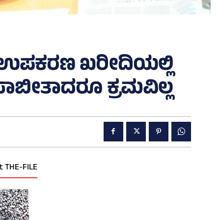
್ರಣ ಉಪಕರಣ ಖರೀದಿಯಲ್ಲಿ
ಬೀತಾದರೂ ಕ್ರಮವಿಲ್ಲ
t THE-FILE