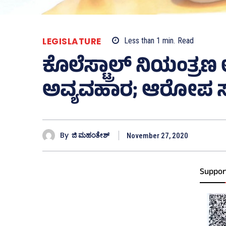
LEGISLATURE
Less than 1
min.
Read
ಕೊಲೆಸ್ಟ್ರಾಲ್‌ ನಿಯಂತ
ಅವ್ಯವಹಾರ; ಆರೋಪ ಸಾ
By
ಜಿ ಮಹಂತೇಶ್
November 27, 2020
Suppor