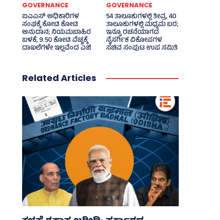
GOVERNANCE
GOVERNANCE
ಐಎಎಸ್‌ ಅಧಿಕಾರಿಗಳ
54 ತಾಲೂಕುಗಳಲ್ಲಿ ತೀವ್ರ, 40
ಸಂಘಕ್ಕೆ ಕೋಟಿ ಕೋಟಿ
ತಾಲೂಕುಗಳಲ್ಲಿ ಮಧ್ಯಮ ಬರ;
ಅನುದಾನ; ನಿಯಮಬಾಹಿರ
ಇನ್ನೂ ರಚನೆಯಾಗದ
ಬಳಕೆ, 9.50 ಕೋಟಿ ವೆಚ್ಚಕ್ಕೆ
ನೈಸರ್ಗಿಕ ವಿಕೋಪಗಳ
ದಾಖಲೆಗಳೇ ಇಲ್ಲವೆಂದ ಎಜಿ
ಸಚಿವ ಸಂಪುಟ ಉಪ ಸಮಿತಿ
Related Articles