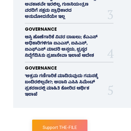
ಅವಕಾಶವೇ ಇರಲಿಲ್ಲ, ಗುಣನಿಯಂತ್ರಣ
ವರದಿಗೆ ಸಕ್ಷಮ ಪ್ರಾಧಿಕಾರದ
ಅನುಮೋದನೆಯೇ ಇಲ್ಲ
GOVERNANCE
ಆಸ್ತಿ ಹೊಣೆಗಾರಿಕೆ ವಿವರ ದಾಖಲು; ಕೆಎಎಸ್
ಅಧಿಕಾರಿಗಳಿಗೂ ಐಎಎಸ್‌, ಐಪಿಎಸ್‌,
ಐಎಫ್‌ಎಸ್‌ ಮಾದರಿ ಅನ್ವಯ, ಭ್ರಷ್ಟರ
ನಿದ್ದೆಗೆಡಿಸಿತು ಪ್ರಜಾಸೇವಾ ಇಲಾಖೆ ಆದೇಶ
GOVERNANCE
‘ಅಕ್ರಮ ಗಣಿಗಾರಿಕೆ ಮಾಡಿರುವುದು ಗಮನಕ್ಕೆ
ಬಂದಿರಲಿಲ್ಲವೇ?; ಅದಾನಿ ಎಸಿಸಿ ಸಿಮೆಂಟ್
ಪ್ರಕರಣದಲ್ಲಿ ಮಾಹಿತಿ ಕೋರಿದ ಆರ್ಥಿಕ
ಇಲಾಖೆ
Support THE-FILE