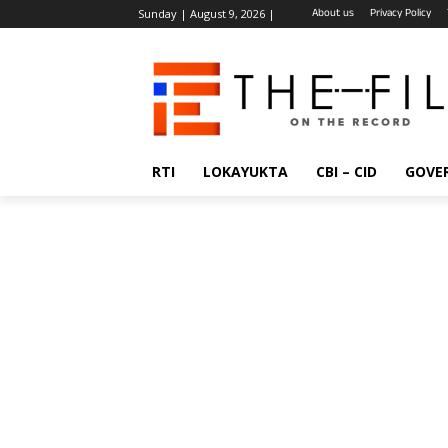
About us
Privacy Policy
Sunday | August 9, 2026 |
RTI
LOKAYUKTA
CBI – CID
GOVE