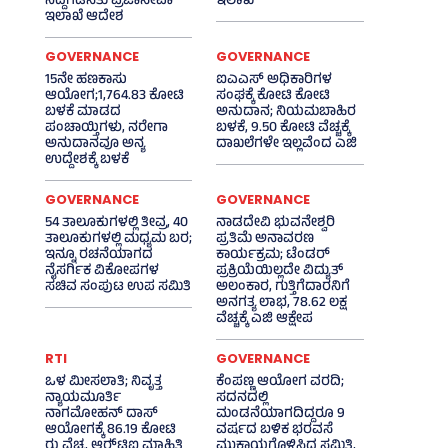
ನಿದ್ದೆಗೆಡಿಸಿತು ಪ್ರಜಾಸೇವಾ
ಇಲಾಖೆ
ಇಲಾಖೆ ಆದೇಶ
GOVERNANCE
GOVERNANCE
15ನೇ ಹಣಕಾಸು
ಐಎಎಸ್‌ ಅಧಿಕಾರಿಗಳ
ಆಯೋಗ;1,764.83 ಕೋಟಿ
ಸಂಘಕ್ಕೆ ಕೋಟಿ ಕೋಟಿ
ಬಳಕೆ ಮಾಡದ
ಅನುದಾನ; ನಿಯಮಬಾಹಿರ
ಪಂಚಾಯ್ತಿಗಳು, ನರೇಗಾ
ಬಳಕೆ, 9.50 ಕೋಟಿ ವೆಚ್ಚಕ್ಕೆ
ಅನುದಾನವೂ ಅನ್ಯ
ದಾಖಲೆಗಳೇ ಇಲ್ಲವೆಂದ ಎಜಿ
ಉದ್ದೇಶಕ್ಕೆ ಬಳಕೆ
GOVERNANCE
GOVERNANCE
54 ತಾಲೂಕುಗಳಲ್ಲಿ ತೀವ್ರ, 40
ನಾಡದೇವಿ ಭುವನೇಶ್ವರಿ
ತಾಲೂಕುಗಳಲ್ಲಿ ಮಧ್ಯಮ ಬರ;
ಪ್ರತಿಮೆ ಅನಾವರಣ
ಇನ್ನೂ ರಚನೆಯಾಗದ
ಕಾರ್ಯಕ್ರಮ; ಟೆಂಡರ್
ನೈಸರ್ಗಿಕ ವಿಕೋಪಗಳ
ಪ್ರಕ್ರಿಯೆಯಿಲ್ಲದೇ ವಿದ್ಯುತ್‌
ಸಚಿವ ಸಂಪುಟ ಉಪ ಸಮಿತಿ
ಅಲಂಕಾರ, ಗುತ್ತಿಗೆದಾರನಿಗೆ
ಅನಗತ್ಯ ಲಾಭ, 78.62 ಲಕ್ಷ
ವೆಚ್ಚಕ್ಕೆ ಎಜಿ ಆಕ್ಷೇಪ
RTI
GOVERNANCE
ಒಳ ಮೀಸಲಾತಿ; ನಿವೃತ್ತ
ಕೆಂಪಣ್ಣ ಆಯೋಗ ವರದಿ;
ನ್ಯಾಯಮೂರ್ತಿ
ಸದನದಲ್ಲಿ
ನಾಗಮೋಹನ್ ದಾಸ್
ಮಂಡನೆಯಾಗದಿದ್ದರೂ 9
ಆಯೋಗಕ್ಕೆ 86.19 ಕೋಟಿ
ವರ್ಷದ ಬಳಿಕ ಭರವಸೆ
ರು ವೆಚ್ಚ, ಆರ್‍‌ಟಿಐ ಮಾಹಿತಿ
ಮುಕ್ತಾಯಗೊಳಿಸಿದ ಸಮಿತಿ,