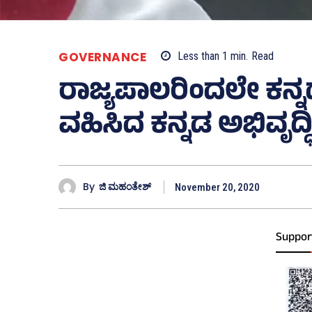
GOVERNANCE
Less than 1
min.
Read
ರಾಜ್ಯಪಾಲರಿಂದಲೇ ಕನ್
ವಹಿಸಿದ ಕನ್ನಡ ಅಭಿವೃದ್ಧಿ
By
ಜಿ ಮಹಂತೇಶ್
November 20, 2020
Suppor