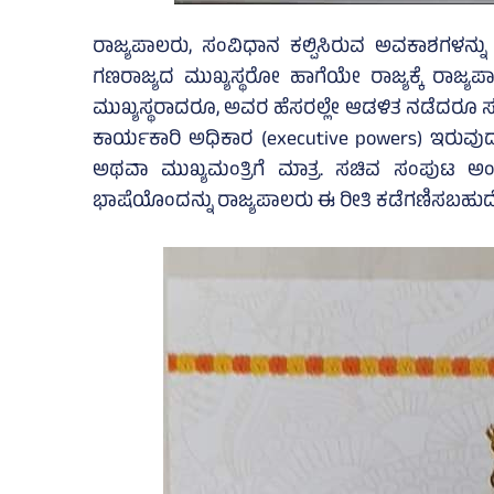
ರಾಜ್ಯಪಾಲರು, ಸಂವಿಧಾನ ಕಲ್ಪಿಸಿರುವ ಅವಕಾಶಗಳನ್ನು
ಗಣರಾಜ್ಯದ ಮುಖ್ಯಸ್ಥರೋ ಹಾಗೆಯೇ ರಾಜ್ಯಕ್ಕೆ ರಾಜ್ಯಪ
ಮುಖ್ಯಸ್ಥರಾದರೂ, ಅವರ ಹೆಸರಲ್ಲೇ ಆಡಳಿತ ನಡೆದರೂ 
ಕಾರ್ಯಕಾರಿ ಅಧಿಕಾರ (executive powers) ಇರುವುದು 
ಅಥವಾ ಮುಖ್ಯಮಂತ್ರಿಗೆ ಮಾತ್ರ. ಸಚಿವ ಸಂಪುಟ ಅಂ
ಭಾಷೆಯೊಂದನ್ನು ರಾಜ್ಯಪಾಲರು ಈ ರೀತಿ ಕಡೆಗಣಿಸಬಹುದೇ 