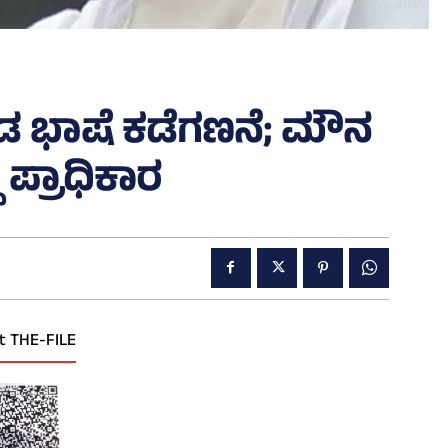
ನಡ ಭಾಷೆ ಕಡೆಗಣನೆ; ಮೌನ
 ಪ್ರಾಧಿಕಾರ
t THE-FILE