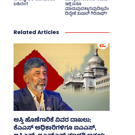
ಬಹಿರಂಗ
ಇಲ್ಲಿ ಏನೂ
ಮಾಡುವುದಕ್ಕಾಗುವುದಿಲ್ಲವೆಂ
ದಿದ್ದೇಕೆ ತುಷಾರ್ ಗಿರಿನಾಥ್?
Related Articles
ಆಸ್ತಿ ಹೊಣೆಗಾರಿಕೆ ವಿವರ ದಾಖಲು;
ಕೆಎಎಸ್ ಅಧಿಕಾರಿಗಳಿಗೂ ಐಎಎಸ್‌,