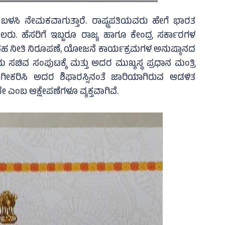
 ಬಳಸಿ ನೇಮಕವಾಗುತ್ತಾರೆ. ರಾಷ್ಟ್ರಪತಿಯವರು ಹೇಗೆ ಭಾರತ
ಾಲರು. ಹೆಸರಿಗೆ ಇಬ್ಬರೂ ರಾಜ್ಯ ಹಾಗೂ ಕೇಂದ್ರ ಸರ್ಕಾರಗಳ
ಸಹ ನೀತಿ ನಿರೂಪಣೆ, ಯೋಜನೆ ಕಾರ್ಯಕ್ರಮಗಳ ಅನುಷ್ಠಾನದ
ಸಚಿವ ಸಂಪುಟಕ್ಕೆ ಮತ್ತು ಅದರ ಮುಖ್ಯಸ್ಥ ಪ್ರಧಾನ ಮಂತ್ರಿ
ಗೀಕರಿಸಿ ಅದರ ಶಿಫಾರಸ್ಸಿನಂತೆ ಜಾರಿಯಾಗಿರುವ ಆಡಳಿತ
ಎಂಬ ಆಕ್ಷೇಪಣೆಗಳೂ ವ್ಯಕ್ತವಾಗಿವೆ.