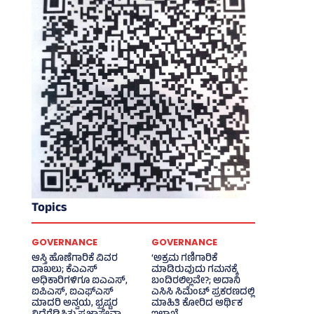
Topics
GOVERNANCE
GOVERNANCE
ಆಸ್ತಿ ಹೊಣೆಗಾರಿಕೆ ವಿವರ
‘ಅಕ್ರಮ ಗಣಿಗಾರಿಕೆ
ದಾಖಲು; ಕೆಎಎಸ್
ಮಾಡಿರುವುದು ಗಮನಕ್ಕೆ
ಅಧಿಕಾರಿಗಳಿಗೂ ಐಎಎಸ್‌,
ಬಂದಿರಲಿಲ್ಲವೇ?; ಅದಾನಿ
ಐಪಿಎಸ್‌, ಐಎಫ್‌ಎಸ್‌
ಎಸಿಸಿ ಸಿಮೆಂಟ್ ಪ್ರಕರಣದಲ್ಲಿ
ಮಾದರಿ ಅನ್ವಯ, ಭ್ರಷ್ಟರ
ಮಾಹಿತಿ ಕೋರಿದ ಆರ್ಥಿಕ