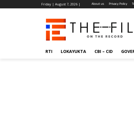
About us
Privacy Policy
T
Friday | August 7, 2026 |
RTI
LOKAYUKTA
CBI – CID
GOVE