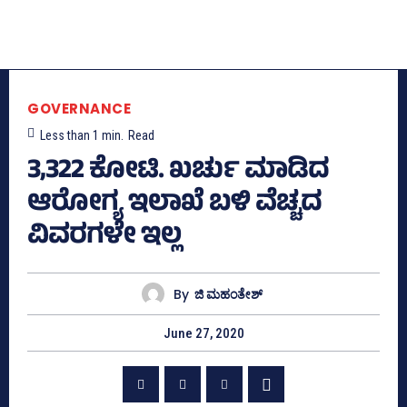
GOVERNANCE
Less than 1
min.
Read
3,322 ಕೋಟಿ. ಖರ್ಚು ಮಾಡಿದ
ಆರೋಗ್ಯ ಇಲಾಖೆ ಬಳಿ ವೆಚ್ಚದ
ವಿವರಗಳೇ ಇಲ್ಲ
By
ಜಿ ಮಹಂತೇಶ್
June 27, 2020