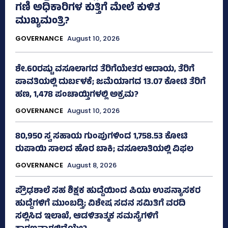
ಗಣಿ ಅಧಿಕಾರಿಗಳ ಕುತ್ತಿಗೆ ಮೇಲೆ ಕುಳಿತ
ಮುಖ್ಯಮಂತ್ರಿ?
GOVERNANCE
August 10, 2026
ಶೇ.60ರಷ್ಟು ವಸೂಲಾಗದ ತೆರಿಗೆಯೇತರ ಆದಾಯ, ತೆರಿಗೆ
ಪಾವತಿಯಲ್ಲಿ ದುರ್ಬಳಕೆ; ಜಮೆಯಾಗದ 13.07 ಕೋಟಿ ತೆರಿಗೆ
ಹಣ, 1,478 ಪಂಚಾಯ್ತಿಗಳಲ್ಲಿ ಅಕ್ರಮ?
GOVERNANCE
August 10, 2026
80,950 ಸ್ವ ಸಹಾಯ ಗುಂಪುಗಳಿಂದ 1,758.53 ಕೋಟಿ
ರುಪಾಯಿ ಸಾಲದ ಹೊರ ಬಾಕಿ; ವಸೂಲಾತಿಯಲ್ಲಿ ವಿಫಲ
GOVERNANCE
August 8, 2026
ಪ್ರೌಢಶಾಲೆ ಸಹ ಶಿಕ್ಷಕ ಹುದ್ದೆಯಿಂದ ಪಿಯು ಉಪನ್ಯಾಸಕರ
ಹುದ್ದೆಗಳಿಗೆ ಮುಂಬಡ್ತಿ; ವಿಶೇಷ ಸದನ ಸಮಿತಿಗೆ ವರದಿ
ಸಲ್ಲಿಸಿದ ಇಲಾಖೆ, ಆಡಳಿತಾತ್ಮಕ ಸಮಸ್ಯೆಗಳಿಗೆ