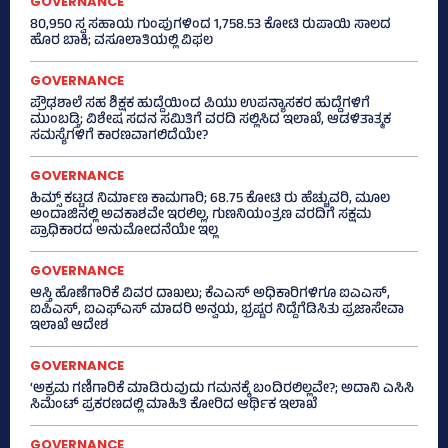
GOVERNANCE
80,950 ಸ್ವ ಸಹಾಯ ಗುಂಪುಗಳಿಂದ 1,758.53 ಕೋಟಿ ರುಪಾಯಿ ಸಾಲದ
ಹೊರ ಬಾಕಿ; ವಸೂಲಾತಿಯಲ್ಲಿ ವಿಫಲ
GOVERNANCE
ಪ್ರೌಢಶಾಲೆ ಸಹ ಶಿಕ್ಷಕ ಹುದ್ದೆಯಿಂದ ಪಿಯು ಉಪನ್ಯಾಸಕರ ಹುದ್ದೆಗಳಿಗೆ
ಮುಂಬಡ್ತಿ; ವಿಶೇಷ ಸದನ ಸಮಿತಿಗೆ ವರದಿ ಸಲ್ಲಿಸಿದ ಇಲಾಖೆ, ಆಡಳಿತಾತ್ಮಕ
ಸಮಸ್ಯೆಗಳಿಗೆ ಕಾರಣವಾಗಲಿದೆಯೇ?
GOVERNANCE
ಹಿಮ್ಸ್‌ ಕಟ್ಟಡ ನಿರ್ಮಾಣ ಕಾಮಗಾರಿ; 68.75 ಕೋಟಿ ರು ಹೆಚ್ಚುವರಿ, ಮೂಲ
ಅಂದಾಜಿನಲ್ಲಿ ಅವಕಾಶವೇ ಇರಲಿಲ್ಲ, ಗುಣನಿಯಂತ್ರಣ ವರದಿಗೆ ಸಕ್ಷಮ
ಪ್ರಾಧಿಕಾರದ ಅನುಮೋದನೆಯೇ ಇಲ್ಲ
GOVERNANCE
ಆಸ್ತಿ ಹೊಣೆಗಾರಿಕೆ ವಿವರ ದಾಖಲು; ಕೆಎಎಸ್ ಅಧಿಕಾರಿಗಳಿಗೂ ಐಎಎಸ್‌,
ಐಪಿಎಸ್‌, ಐಎಫ್‌ಎಸ್‌ ಮಾದರಿ ಅನ್ವಯ, ಭ್ರಷ್ಟರ ನಿದ್ದೆಗೆಡಿಸಿತು ಪ್ರಜಾಸೇವಾ
ಇಲಾಖೆ ಆದೇಶ
GOVERNANCE
‘ಅಕ್ರಮ ಗಣಿಗಾರಿಕೆ ಮಾಡಿರುವುದು ಗಮನಕ್ಕೆ ಬಂದಿರಲಿಲ್ಲವೇ?; ಅದಾನಿ ಎಸಿಸಿ
ಸಿಮೆಂಟ್ ಪ್ರಕರಣದಲ್ಲಿ ಮಾಹಿತಿ ಕೋರಿದ ಆರ್ಥಿಕ ಇಲಾಖೆ
GOVERNANCE