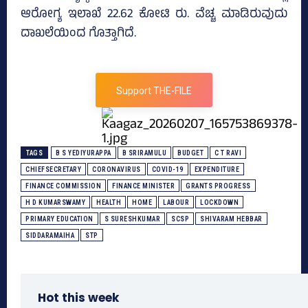
ಆರೋಗ್ಯ ಇಲಾಖೆ 22.62 ಕೋಟಿ ರು. ವೆಚ್ಚ ಮಾಡಿರುವುದು
ದಾಖಲೆಯಿಂದ ಗೊತ್ತಾಗಿದೆ.
Support THE-FILE
TAGS
B S YEDIYURAPPA
B SRIRAMULU
BUDGET
C T RAVI
CHIEFSECRETARY
CORONAVIRUS
COVID-19
EXPENDITURE
FINANCE COMMISSION
FINANCE MINISTER
GRANTS PROGRESS
H D KUMARSWAMY
HEALTH
HOME
LABOUR
LOCKDOWN
PRIMARY EDUCATION
S SURESHKUMAR
SCSP
SHIVARAM HEBBAR
SIDDARAMAIHA
STP
Hot this week