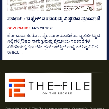
ಸಹಭಾಗಿ ; ‘ದಿ ಫೈಲ್‌’ ವರದಿಯನ್ನು ವಿಸ್ತರಿಸಿದ ಪ್ರಜಾವಾಣಿ
GOVERNANCE
May 28, 2020
ಬೆಂಗಳೂರು; ಕೊರೊನಾ ವೈರಾಣು ಹರಡುವಿಕೆಯನ್ನು ತಡೆಗಟ್ಟುವ
ನಿಟ್ಟಿನಲ್ಲಿ ಔಷಧ ಸಾಮಗ್ರಿ ಮತ್ತು ವೈದ್ಯಕೀಯ ಸಲಕರಣೆಗಳ
ಖರೀದಿಯಲ್ಲಿ ಕರ್ನಾಟಕ ಡ್ರಗ್‌ ಲಾಜಿಸ್ಟಿಕ್‌ ಸಂಸ್ಥೆ ನಡೆಸಿದ್ದ ವಿವಿಧ
ರೀತಿಯ...
Copyright 2026 © The File. All rights reserved. Created By Kalahamsa