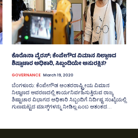
ಕೊರೊನಾ ವೈರಸ್‌; ಕೆಂಪೇಗೌಡ ವಿಮಾನ ನಿಲ್ದಾಣದ
ಶಿಷ್ಟಾಚಾರ ಅಧಿಕಾರಿ, ಸಿಬ್ಬಂದಿಯೇ ಅಸುರಕ್ಷಿತ?
GOVERNANCE
March 19, 2020
ಬೆಂಗಳೂರು: ಕೆಂಪೇಗೌಡ ಅಂತರರಾಷ್ಟ್ರೀಯ ವಿಮಾನ
ನಿಲ್ದಾಣದ ಆವರಣದಲ್ಲಿ ಕಾರ್ಯನಿರ್ವಹಿಸುತ್ತಿರುವ ರಾಜ್ಯ
ಶಿಷ್ಟಾಚಾರ ವಿಭಾಗದ ಅಧಿಕಾರಿ ಸಿಬ್ಬಂದಿಗೆ ನಿರ್ದಿಷ್ಟ ಸಂಖ್ಯೆಯಲ್ಲಿ
ಗುಣಮಟ್ಟದ ಮಾಸ್ಕ್‌ಗಳನ್ನು ನೀಡಿಲ್ಲ ಎಂಬ ಆತಂಕದ...