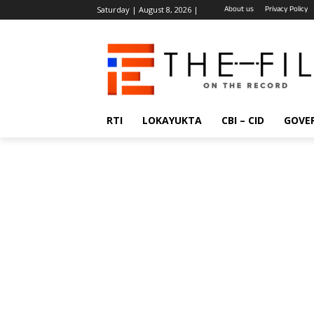
About us
Privacy Policy
Saturday | August 8, 2026 |
RTI
LOKAYUKTA
CBI – CID
GOVE