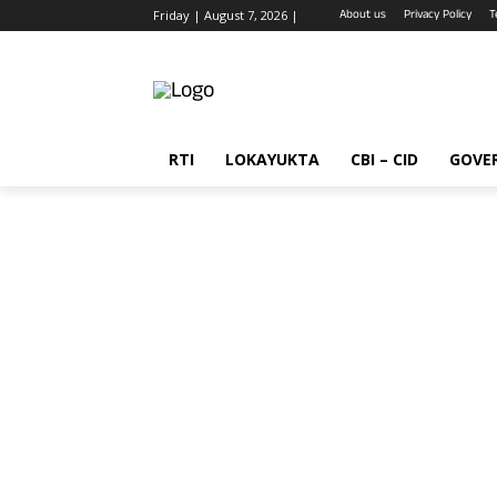
About us
Privacy Policy
T
Friday | August 7, 2026 |
RTI
LOKAYUKTA
CBI – CID
GOVE