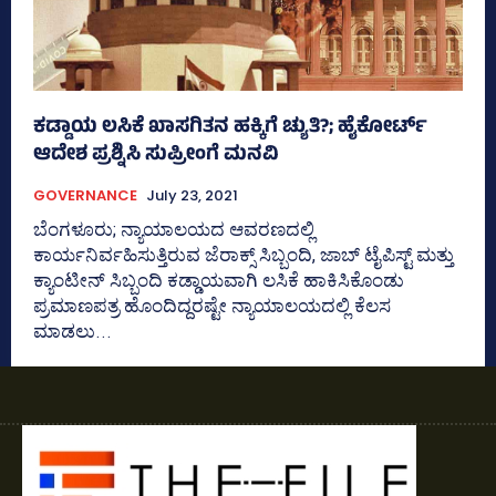
ಕಡ್ಡಾಯ ಲಸಿಕೆ ಖಾಸಗಿತನ ಹಕ್ಕಿಗೆ ಚ್ಯುತಿ?; ಹೈಕೋರ್ಟ್‌
ಆದೇಶ ಪ್ರಶ್ನಿಸಿ ಸುಪ್ರೀಂಗೆ ಮನವಿ
GOVERNANCE
July 23, 2021
ಬೆಂಗಳೂರು; ನ್ಯಾಯಾಲಯದ ಆವರಣದಲ್ಲಿ
ಕಾರ್ಯನಿರ್ವಹಿಸುತ್ತಿರುವ ಜೆರಾಕ್ಸ್‌ ಸಿಬ್ಬಂದಿ, ಜಾಬ್‌ ಟೈಪಿಸ್ಟ್‌ ಮತ್ತು
ಕ್ಯಾಂಟೀನ್‌ ಸಿಬ್ಬಂದಿ ಕಡ್ಡಾಯವಾಗಿ ಲಸಿಕೆ ಹಾಕಿಸಿಕೊಂಡು
ಪ್ರಮಾಣಪತ್ರ ಹೊಂದಿದ್ದರಷ್ಟೇ ನ್ಯಾಯಾಲಯದಲ್ಲಿ ಕೆಲಸ
ಮಾಡಲು...