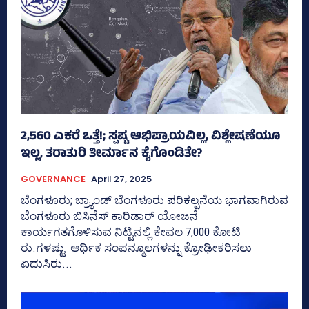
2,560 ಎಕರೆ ಒತ್ತೆ!; ಸ್ಪಷ್ಟ ಅಭಿಪ್ರಾಯವಿಲ್ಲ, ವಿಶ್ಲೇಷಣೆಯೂ
ಇಲ್ಲ, ತರಾತುರಿ ತೀರ್ಮಾನ ಕೈಗೊಂಡಿತೇ?
GOVERNANCE
April 27, 2025
ಬೆಂಗಳೂರು; ಬ್ರ್ಯಾಂಡ್‌ ಬೆಂಗಳೂರು ಪರಿಕಲ್ಪನೆಯ ಭಾಗವಾಗಿರುವ
ಬೆಂಗಳೂರು ಬಿಸಿನೆಸ್‌ ಕಾರಿಡಾರ್‌ ಯೋಜನೆ
ಕಾರ್ಯಗತಗೊಳಿಸುವ ನಿಟ್ಟಿನಲ್ಲಿ ಕೇವಲ 7,000 ಕೋಟಿ
ರು.ಗಳಷ್ಟು ಆರ್ಥಿಕ ಸಂಪನ್ಮೂಲಗಳನ್ನು ಕ್ರೋಢೀಕರಿಸಲು
ಏದುಸಿರು...