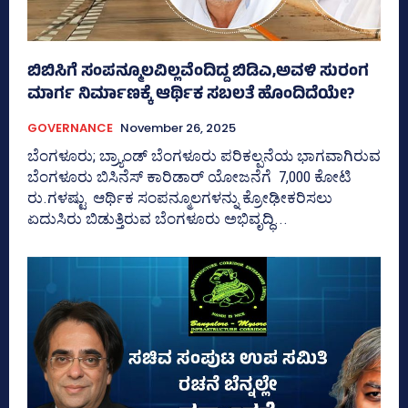
ಬಿಬಿಸಿಗೆ ಸಂಪನ್ಮೂಲವಿಲ್ಲವೆಂದಿದ್ದ ಬಿಡಿಎ,ಅವಳಿ ಸುರಂಗ
ಮಾರ್ಗ ನಿರ್ಮಾಣಕ್ಕೆ ಆರ್ಥಿಕ ಸಬಲತೆ ಹೊಂದಿದೆಯೇ?
GOVERNANCE
November 26, 2025
ಬೆಂಗಳೂರು; ಬ್ರ್ಯಾಂಡ್‌ ಬೆಂಗಳೂರು ಪರಿಕಲ್ಪನೆಯ ಭಾಗವಾಗಿರುವ
ಬೆಂಗಳೂರು ಬಿಸಿನೆಸ್‌ ಕಾರಿಡಾರ್‌ ಯೋಜನೆಗೆ 7,000 ಕೋಟಿ
ರು.ಗಳಷ್ಟು ಆರ್ಥಿಕ ಸಂಪನ್ಮೂಲಗಳನ್ನು ಕ್ರೋಢೀಕರಿಸಲು
ಏದುಸಿರು ಬಿಡುತ್ತಿರುವ ಬೆಂಗಳೂರು ಅಭಿವೃದ್ಧಿ...