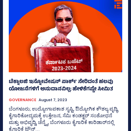
ಟೆಕ್ನಾಲಜಿ ಇನ್ನೋವೇಷನ್‌ ಪಾರ್ಕ್‌ ಸೇರಿದಂತೆ ಹಲವು
ಯೋಜನೆಗಳಿಗೆ ಅನುದಾನವಿಲ್ಲ; ಹೇಳಿಕೆಗಷ್ಟೇ ಸೀಮಿತ
GOVERNANCE
August 7, 2023
ಬೆಂಗಳೂರು; ಉದ್ಯೋಗಾವಕಾಶ ಸೃಷ್ಟಿ, ಔದ್ಯೋಗಿಕ ಕೌಶಲ್ಯ ವೃದ್ಧಿ,
ಕೈಗಾರಿಕೋದ್ಯಮಕ್ಕೆ ಉತ್ತೇಜನ, ಸೆಮಿ ಕಂಡಕ್ಟರ್‍‌ ಸಂಶೋಧನೆ
ಮತ್ತು ಅಭಿವೃದ್ದಿ, ಚೆನ್ನೈ, ಬೆಂಗಳೂರು ಕೈಗಾರಿಕೆ ಕಾರಿಡಾರ್‍‌ನಲ್ಲಿ
ಕೈಗಾರಿಕೆ ಟೌನ್‌...