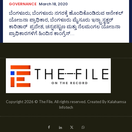
GOVERNANCE
March 18, 2020
ಬೆಂಗಳೂರು; ಬೆಂಗಳೂರು ನಗರಕ್ಕೆ ಹೊಂದಿಕೊಂಡಿರುವ ಆನೇಕಲ್‌
ಯೋಜನಾ ಪ್ರಾಧಿಕಾರ, ಬೆಂಗಳೂರು ಮೈಸೂರು ಇನ್ಫ್ರಾಸ್ಟಕ್ಚರ್‌
ಕಾರಿಡಾರ್‌ ಪ್ರದೇಶ, ಚನ್ನಪಟ್ಟಣ ಮತ್ತು ನೆಲಮಂಗಲ ಯೋಜನಾ
ಪ್ರಾಧಿಕಾರಗಳಿಗೆ ಹಿಂದಿನ ಕಾಂಗ್ರೆಸ್‌...
Copyright 2026 © The File. All rights reserved. Created By Kalahamsa
Infotech