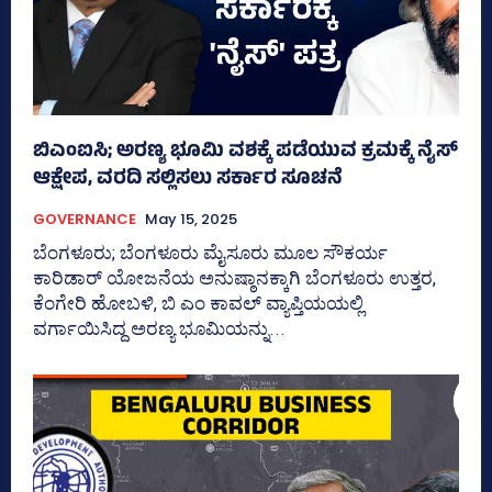
ಬಿಎಂಐಸಿ; ಅರಣ್ಯ ಭೂಮಿ ವಶಕ್ಕೆ ಪಡೆಯುವ ಕ್ರಮಕ್ಕೆ ನೈಸ್‌
ಆಕ್ಷೇಪ, ವರದಿ ಸಲ್ಲಿಸಲು ಸರ್ಕಾರ ಸೂಚನೆ
GOVERNANCE
May 15, 2025
ಬೆಂಗಳೂರು; ಬೆಂಗಳೂರು ಮೈಸೂರು ಮೂಲ ಸೌಕರ್ಯ
ಕಾರಿಡಾರ್‌ ಯೋಜನೆಯ ಅನುಷ್ಠಾನಕ್ಕಾಗಿ ಬೆಂಗಳೂರು ಉತ್ತರ,
ಕೆಂಗೇರಿ ಹೋಬಳಿ, ಬಿ ಎಂ ಕಾವಲ್‌ ವ್ಯಾಪ್ತಿಯಯಲ್ಲಿ
ವರ್ಗಾಯಿಸಿದ್ದ ಅರಣ್ಯ ಭೂಮಿಯನ್ನು...