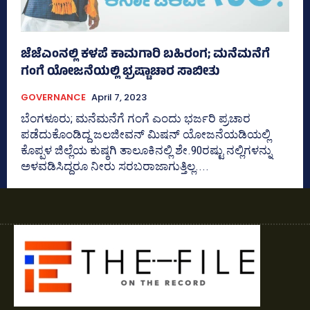
ಜೆಜೆಎಂನಲ್ಲಿ ಕಳಪೆ ಕಾಮಗಾರಿ ಬಹಿರಂಗ; ಮನೆಮನೆಗೆ
ಗಂಗೆ ಯೋಜನೆಯಲ್ಲಿ ಭ್ರಷ್ಟಾಚಾರ ಸಾಬೀತು
GOVERNANCE
April 7, 2023
ಬೆಂಗಳೂರು; ಮನೆಮನೆಗೆ ಗಂಗೆ ಎಂದು ಭರ್ಜರಿ ಪ್ರಚಾರ
ಪಡೆದುಕೊಂಡಿದ್ದ ಜಲಜೀವನ್‌ ಮಿಷನ್‌ ಯೋಜನೆಯಡಿಯಲ್ಲಿ
ಕೊಪ್ಪಳ ಜಿಲ್ಲೆಯ ಕುಷ್ಠಗಿ ತಾಲೂಕಿನಲ್ಲಿ ಶೇ.90ರಷ್ಟು ನಲ್ಲಿಗಳನ್ನು
ಅಳವಡಿಸಿದ್ದರೂ ನೀರು ಸರಬರಾಜಾಗುತ್ತಿಲ್ಲ....