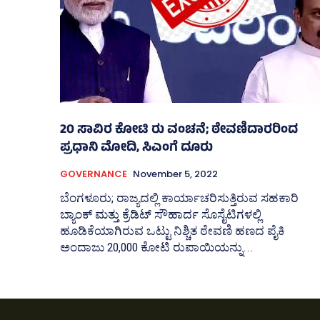
20 ಸಾವಿರ ಕೋಟಿ ರು ವಂಚನೆ; ಠೇವಣಿದಾರರಿಂದ
ಪ್ರಧಾನಿ ಮೋದಿ, ಸಿಎಂಗೆ ದೂರು
GOVERNANCE
November 5, 2022
ಬೆಂಗಳೂರು; ರಾಜ್ಯದಲ್ಲಿ ಕಾರ್ಯಾಚರಿಸುತ್ತಿರುವ ಸಹಕಾರಿ
ಬ್ಯಾಂಕ್‌ ಮತ್ತು ಕ್ರೆಡಿಟ್‌ ಸೌಹಾರ್ದ ಸೊಸೈಟಿಗಳಲ್ಲಿ
ಹೂಡಿಕೆಯಾಗಿರುವ ಒಟ್ಟು ನಿಶ್ಚಿತ ಠೇವಣಿ ಹಣದ ಪೈಕಿ
ಅಂದಾಜು 20,000 ಕೋಟಿ ರುಪಾಯಿಯನ್ನು...