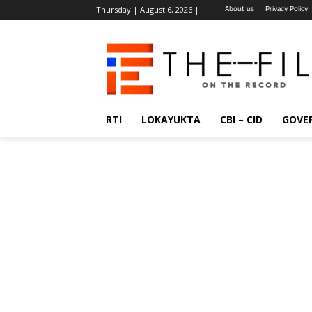
About us
Privacy Policy
Thursday | August 6, 2026 |
RTI
LOKAYUKTA
CBI – CID
GOVE