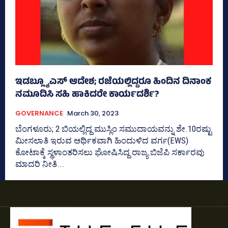
ಇಡಬ್ಲ್ಯೂಎಸ್‌ ಆದೇಶ; ರಜೆಯಲ್ಲಿದ್ದರೂ ಹಿಂದಿನ ದಿನಾಂಕ
ನಮೂದಿಸಿ ಸಹಿ ಹಾಕಿದರೇ ಕಾರ್ಯದರ್ಶಿ?
GOVERNANCE
March 30, 2023
ಬೆಂಗಳೂರು; 2 ಬಿಯಲ್ಲಿದ್ದ ಮುಸ್ಲಿಂ ಸಮುದಾಯವನ್ನು ಶೇ.10ರಷ್ಟು
ಮೀಸಲಾತಿ ಇರುವ ಆರ್ಥಿಕವಾಗಿ ಹಿಂದುಳಿದ ವರ್ಗ(EWS)
ಕೋಟಾಕ್ಕೆ ಸ್ಥಳಾಂತರಿಸಲು ಘೋಷಿಸಿದ್ದ ರಾಜ್ಯ ಬಿಜೆಪಿ ಸರ್ಕಾರವು
ಮಾದರಿ ನೀತಿ...