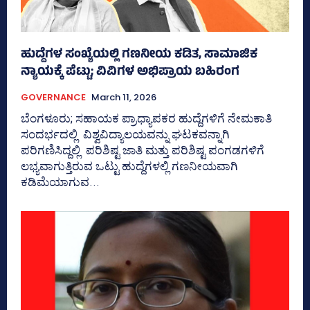
ಹುದ್ದೆಗಳ ಸಂಖ್ಯೆಯಲ್ಲಿ ಗಣನೀಯ ಕಡಿತ, ಸಾಮಾಜಿಕ
ನ್ಯಾಯಕ್ಕೆ ಪೆಟ್ಟು; ವಿವಿಗಳ ಅಭಿಪ್ರಾಯ ಬಹಿರಂಗ
GOVERNANCE
March 11, 2026
ಬೆಂಗಳೂರು; ಸಹಾಯಕ ಪ್ರಾಧ್ಯಾಪಕರ ಹುದ್ದೆಗಳಿಗೆ ನೇಮಕಾತಿ
ಸಂದರ್ಭದಲ್ಲಿ ವಿಶ್ವವಿದ್ಯಾಲಯವನ್ನು ಘಟಕವನ್ನಾಗಿ
ಪರಿಗಣಿಸಿದ್ದಲ್ಲಿ ಪರಿಶಿಷ್ಟ ಜಾತಿ ಮತ್ತು ಪರಿಶಿಷ್ಟ ಪಂಗಡಗಳಿಗೆ
ಲಭ್ಯವಾಗುತ್ತಿರುವ ಒಟ್ಟು ಹುದ್ದೆಗಳಲ್ಲಿ ಗಣನೀಯವಾಗಿ
ಕಡಿಮೆಯಾಗುವ...