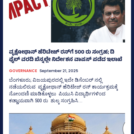
ವೃಕ್ಷೋಥಾನ್‌ ಹೆರಿಟೇಜ್‌ ರನ್‌ಗೆ 500 ರು ಸಂಗ್ರಹ; ದಿ
ಫೈಲ್‌ ವರದಿ ಬೆನ್ನಲ್ಲೇ ನಿರ್ದೇಶನ ವಾಪಸ್‌ ಪಡೆದ ಇಲಾಖೆ
GOVERNANCE
September 21, 2025
ಬೆಂಗಳೂರು; ವಿಜಯಪುರದಲ್ಲಿ ಇದೇ ಡಿಸೆಂಬರ್‍‌ ನಲ್ಲಿ
ನಡೆಯಲಿರುವ ವೃಕ್ಷೋಥಾನ್‌ ಹೆರಿಟೇಜ್‌ ರನ್‌ ಕಾರ್ಯಕ್ರಮಕ್ಕೆ
ನೋಂದಣಿ ಮಾಡಿಕೊಳ್ಳಲು ಪಿಯುಸಿ ವಿದ್ಯಾರ್ಥಿಗಳಿಂದ
ಕಡ್ಡಾಯವಾಗಿ 500 ರು ಶುಲ್ಕ ಸಂಗ್ರಹಿಸಿ...