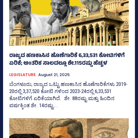
ರಾಜ್ಯದ ಹಣಕಾಸಿನ ಹೊಣೆಗಾರಿಕೆ 6,33,531 ಕೋಟಿಗಳಿಗೆ
ಏರಿಕೆ; ಆಂತರಿಕ ಸಾಲದಲ್ಲೂ ಶೇ.115ರಷ್ಟು ಹೆಚ್ಚಳ
LEGISLATURE
August 21, 2025
ಬೆಂಗಳೂರು; ರಾಜ್ಯದ ಒಟ್ಟು ಹಣಕಾಸಿನ ಹೊಣೆಗಾರಿಕೆಗಳು 2019-
20ರಲ್ಲಿ 3,37,520 ಕೋಟಿ ಗಳಿಂದ 2023-24ರಲ್ಲಿ 6,33,531
ಕೋಟಿಗಳಿಗೆ ಏರಿಕೆಯಾಗಿದೆ. ಶೇ. 88ರಷ್ಟು ಮತ್ತು ಹಿಂದಿನ
ವರ್ಷಕ್ಕಿಂತ ಶೇ. 14ರಷ್ಟು...