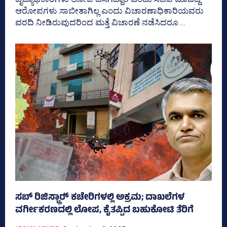
ಆರೋಪಗಳು ಸಾಬೀತಾಗಿಲ್ಲ ಎಂದು ವಿಚಾರಣಾಧಿಕಾರಿಯವರು
ವರದಿ ನೀಡಿರುವುದರಿಂದ ಮತ್ತೆ ವಿಚಾರಣೆ ನಡೆಸಿದರೂ...
ಸಬ್‌ ರಿಜಿಸ್ಟ್ರಾರ್‍‌ ಕಚೇರಿಗಳಲ್ಲಿ ಅಕ್ರಮ; ದಾಖಲೆಗಳ
ವರ್ಗೀಕರಣದಲ್ಲಿ ಲೋಪ, ಕೈತಪ್ಪಿದ ಬಹುಕೋಟಿ ತೆರಿಗೆ