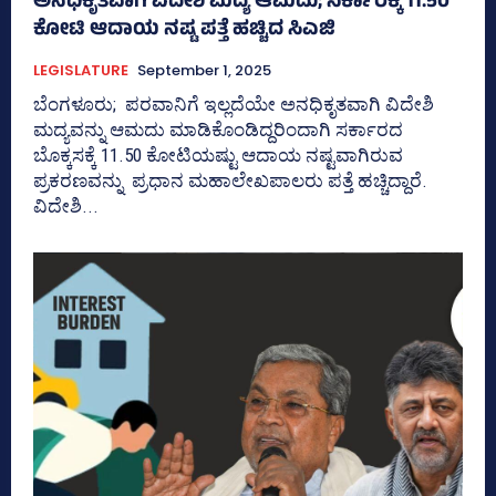
ಅನಧಿಕೃತವಾಗಿ ವಿದೇಶಿ ಮದ್ಯ ಆಮದು; ಸರ್ಕಾರಕ್ಕೆ 11.50
ಕೋಟಿ ಆದಾಯ ನಷ್ಟ ಪತ್ತೆ ಹಚ್ಚಿದ ಸಿಎಜಿ
LEGISLATURE
September 1, 2025
ಬೆಂಗಳೂರು; ಪರವಾನಿಗೆ ಇಲ್ಲದೆಯೇ ಅನಧಿಕೃತವಾಗಿ ವಿದೇಶಿ
ಮದ್ಯವನ್ನು ಆಮದು ಮಾಡಿಕೊಂಡಿದ್ದರಿಂದಾಗಿ ಸರ್ಕಾರದ
ಬೊಕ್ಕಸಕ್ಕೆ 11.50 ಕೋಟಿಯಷ್ಟು ಆದಾಯ ನಷ್ಟವಾಗಿರುವ
ಪ್ರಕರಣವನ್ನು ಪ್ರಧಾನ ಮಹಾಲೇಖಪಾಲರು ಪತ್ತೆ ಹಚ್ಚಿದ್ದಾರೆ.
ವಿದೇಶಿ...