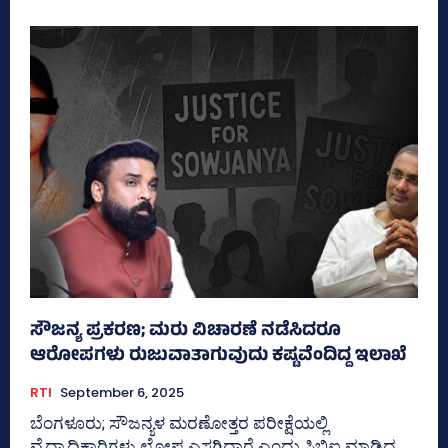
ಸೌಜನ್ಯ ಪ್ರಕರಣ; ಮರು ವಿಚಾರಣೆ ನಡೆಸಿದರೂ
ಆರೋಪಗಳು ರುಜುವಾತಾಗುವುದು ಕಷ್ಟವೆಂದಿದ್ದ ಇಲಾಖೆ
RTI
September 6, 2025
ಬೆಂಗಳೂರು; ಸೌಜನ್ಯಳ ಮರಣೋತ್ತರ ಪರೀಕ್ಷೆಯಲ್ಲಿ
ವೈದ್ಯಾಧಿಕಾರಿಗಳು ಲೋಪ ಎಸಗಿದ್ದಾರೆ ಎಂದು ಸಿಬಿಐ ಮಾಡಿದ್ದ