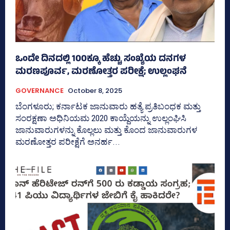
ಒಂದೇ ದಿನದಲ್ಲಿ 100ಕ್ಕೂ ಹೆಚ್ಚು ಸಂಖ್ಯೆಯ ದನಗಳ
ಮರಣಪೂರ್ವ, ಮರಣೋತ್ತರ ಪರೀಕ್ಷೆ; ಉಲ್ಲಂಘನೆ
GOVERNANCE
October 8, 2025
ಬೆಂಗಳೂರು; ಕರ್ನಾಟಕ ಜಾನುವಾರು ಹತ್ಯೆ ಪ್ರತಿಬಂಧಕ ಮತ್ತು
ಸಂರಕ್ಷಣಾ ಅಧಿನಿಯಮ 2020 ಕಾಯ್ದೆಯನ್ನು ಉಲ್ಲಂಘಿಸಿ
ಜಾನುವಾರುಗಳನ್ನು ಕೊಲ್ಲಲು ಮತ್ತು ಕೊಂದ ಜಾನುವಾರುಗಳ
ಮರಣೋತ್ತರ ಪರೀಕ್ಷೆಗೆ ಅನರ್ಹ...