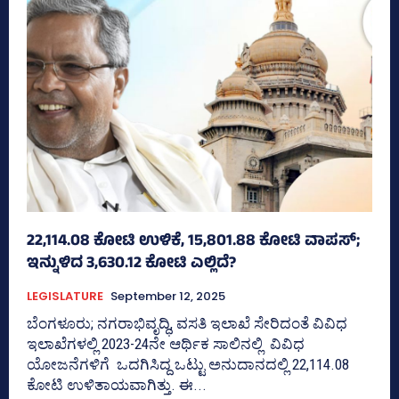
22,114.08 ಕೋಟಿ ಉಳಿಕೆ, 15,801.88 ಕೋಟಿ ವಾಪಸ್‌;
ಇನ್ನುಳಿದ 3,630.12 ಕೋಟಿ ಎಲ್ಲಿದೆ?
LEGISLATURE
September 12, 2025
ಬೆಂಗಳೂರು; ನಗರಾಭಿವೃದ್ಧಿ, ವಸತಿ ಇಲಾಖೆ ಸೇರಿದಂತೆ ವಿವಿಧ
ಇಲಾಖೆಗಳಲ್ಲಿ 2023-24ನೇ ಆರ್ಥಿಕ ಸಾಲಿನಲ್ಲಿ ವಿವಿಧ
ಯೋಜನೆಗಳಿಗೆ ಒದಗಿಸಿದ್ದ ಒಟ್ಟು ಅನುದಾನದಲ್ಲಿ 22,114.08
ಕೋಟಿ ಉಳಿತಾಯವಾಗಿತ್ತು. ಈ...