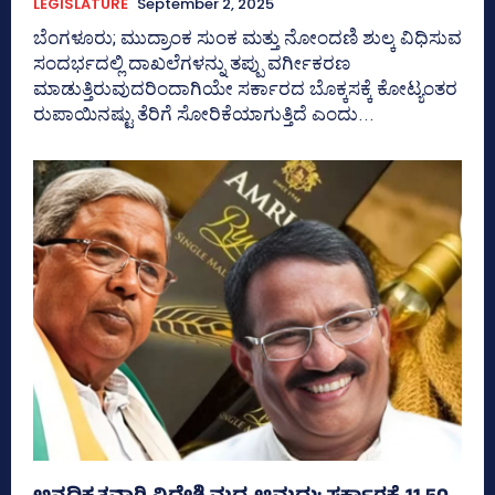
LEGISLATURE
September 2, 2025
ಬೆಂಗಳೂರು; ಮುದ್ರಾಂಕ ಸುಂಕ ಮತ್ತು ನೋಂದಣಿ ಶುಲ್ಕ ವಿಧಿಸುವ
ಸಂದರ್ಭದಲ್ಲಿ ದಾಖಲೆಗಳನ್ನು ತಪ್ಪು ವರ್ಗೀಕರಣ
ಮಾಡುತ್ತಿರುವುದರಿಂದಾಗಿಯೇ ಸರ್ಕಾರದ ಬೊಕ್ಕಸಕ್ಕೆ ಕೋಟ್ಯಂತರ
ರುಪಾಯಿನಷ್ಟು ತೆರಿಗೆ ಸೋರಿಕೆಯಾಗುತ್ತಿದೆ ಎಂದು...