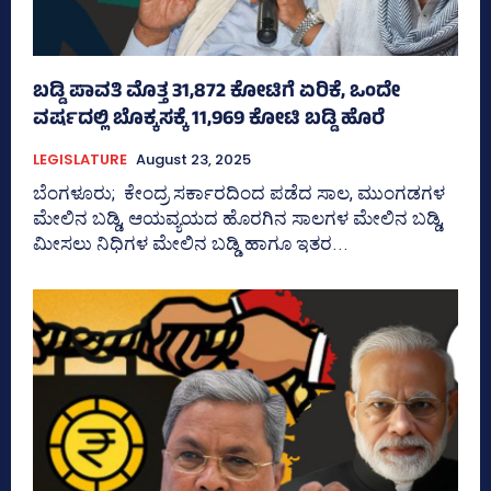
ಬಡ್ಡಿ ಪಾವತಿ ಮೊತ್ತ 31,872 ಕೋಟಿಗೆ ಏರಿಕೆ, ಒಂದೇ
ವ‍ರ್ಷದಲ್ಲಿ ಬೊಕ್ಕಸಕ್ಕೆ 11,969 ಕೋಟಿ ಬಡ್ಡಿ ಹೊರೆ
LEGISLATURE
August 23, 2025
ಬೆಂಗಳೂರು; ಕೇಂದ್ರ ಸರ್ಕಾರದಿಂದ ಪಡೆದ ಸಾಲ, ಮುಂಗಡಗಳ
ಮೇಲಿನ ಬಡ್ಡಿ, ಆಯವ್ಯಯದ ಹೊರಗಿನ ಸಾಲಗಳ ಮೇಲಿನ ಬಡ್ಡಿ,
ಮೀಸಲು ನಿಧಿಗಳ ಮೇಲಿನ ಬಡ್ಡಿ ಹಾಗೂ ಇತರ...