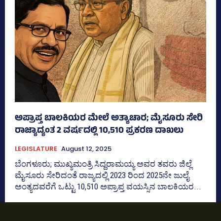
ಅಪ್ರಾಪ್ತ ಬಾಲಕಿಯರ ಮೇಲೆ ಅತ್ಯಾಚಾರ; ಮೈಸೂರು ಸೇರಿ
ರಾಜ್ಯಾದ್ಯಂತ 2 ವರ್ಷದಲ್ಲಿ 10,510 ಪ್ರಕರಣ ದಾಖಲು
LEGISLATURE
August 12, 2025
ಬೆಂಗಳೂರು; ಮುಖ್ಯಮಂತ್ರಿ ಸಿದ್ದರಾಮಯ್ಯ ಅವರ ತವರು ಜಿಲ್ಲೆ
ಮೈಸೂರು ಸೇರಿದಂತೆ ರಾಜ್ಯದಲ್ಲಿ 2023 ರಿಂದ 2025ನೇ ಜುಲೈ
ಅಂತ್ಯದವರೆಗೆ ಒಟ್ಟು 10,510 ಅಪ್ರಾಪ್ತ ವಯಸ್ಸಿನ ಬಾಲಕಿಯರ...