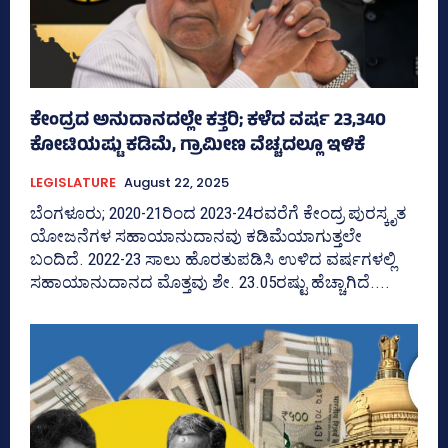
ಕೇಂದ್ರದ ಅನುದಾನದಲ್ಲೇ ಕತ್ತರಿ; ಕಳೆದ ವರ್ಷ 23,340
ಕೋಟಿಯಷ್ಟು ಕಡಿಮೆ, ಗ್ರಾಮೀಣ ವೆಚ್ಚದಲ್ಲೂ ಇಳಿಕೆ
LEGISLATURE
August 22, 2025
ಬೆಂಗಳೂರು; 2020-21ರಿಂದ 2023-24ರವರೆಗೆ ಕೇಂದ್ರ ಪುರಸ್ಕೃತ
ಯೋಜನೆಗಳ ಸಹಾಯಾನುದಾನವು ಕಡಿಮೆಯಾಗುತ್ತಲೇ
ಬಂದಿದೆ. 2022-23 ಸಾಲು ಹೊರತುಪಡಿಸಿ ಉಳಿದ ವರ್ಷಗಳಲ್ಲಿ
ಸಹಾಯಾನುದಾನದ ಮೊತ್ತವು ಶೇ. 23.05ರಷ್ಟು ಹೆಚ್ಚಾಗಿದೆ....