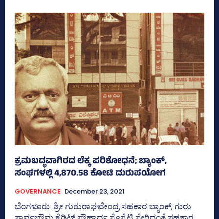
ಕ್ರಮಬದ್ಧವಾಗಿರದ ಲೆಕ್ಕ ಪರಿಶೋಧನೆ; ಬ್ಯಾಂಕ್‌,
ಸಂಘಗಳಲ್ಲಿ 4,870.58 ಕೋಟಿ ದುರುಪಯೋಗ
GOVERNANCE
December 23, 2021
ಬೆಂಗಳೂರು: ಶ್ರೀ ಗುರುರಾಘವೇಂದ್ರ ಸಹಕಾರ ಬ್ಯಾಂಕ್‌, ಗುರು
ಸಾರ್ವಭೌಮ ಕ್ರೆಡಿಟ್‌ ಸೌಹಾರ್ದ ಸೊಸೈಟಿ ಸೇರಿದಂತೆ ಸಹಕಾರ