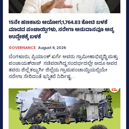
15ನೇ ಹಣಕಾಸು ಆಯೋಗ;1,764.83 ಕೋಟಿ ಬಳಕೆ
ಮಾಡದ ಪಂಚಾಯ್ತಿಗಳು, ನರೇಗಾ ಅನುದಾನವೂ ಅನ್ಯ
ಉದ್ದೇಶಕ್ಕೆ ಬಳಕೆ
GOVERNANCE
August 6, 2026
ಬೆಂಗಳೂರು; ಪ್ರಿಯಾಂಕ್‌ ಖರ್ಗೆ ಅವರು ಗ್ರಾಮೀಣಾಭಿವೃದ್ಧಿ ಮತ್ತು
ಪಂಚಾಯತ್‌ರಾಜ್‌ ಸಚಿವರಾಗಿದ್ದ ಸಂದರ್ಭದಲ್ಲೇ ಅದೂ ಅವರ
ತವರು ಜಿಲ್ಲೆ ಕಲ್ಬುರ್ಗಿ ಜಿಲ್ಲೆಯ ಗ್ರಾಮಪಂಚಾಯ್ತಿಯಲ್ಲಿಯೇ
ನರೇಗಾ ಸೇರಿದಂತೆ ಇನ್ನಿತರೆ ನಿರ್ದಿಷ್ಟ...