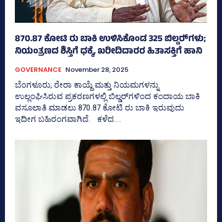
870.87 ಕೋಟಿ ರು ಬಾಕಿ ಉಳಿಸಿಕೊಂಡ 325 ಬಿಲ್ಡರ್‍‌ಗಳು;
ನಿಯಂತ್ರಣದ ಶಿಸ್ತಿಗೆ ಧಕ್ಕೆ, ಖರೀದಿದಾರರ ಹಿತಾಸಕ್ತಿಗೆ ಹಾನಿ
GOVERNANCE
November 28, 2025
ಬೆಂಗಳೂರು; ರೇರಾ ಕಾಯ್ದೆ ಮತ್ತು ನಿಯಮಗಳನ್ನು
ಉಲ್ಲಂಘಿಸಿರುವ ಪ್ರಕರಣಗಳಲ್ಲಿ ಬಿಲ್ಡರ್‍‌ಗಳಿಂದ ಕಂದಾಯ ಬಾಕಿ
ವಸೂಲಾತಿ ಮಾಡಲು 870.87 ಕೋಟಿ ರು ಬಾಕಿ ಇರುವುದು
ಇದೀಗ ಬಹಿರಂಗವಾಗಿದೆ. ಕಳೆದ...