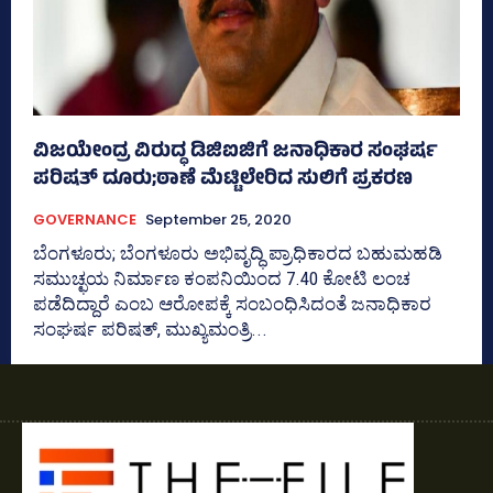
ವಿಜಯೇಂದ್ರ ವಿರುದ್ಧ ಡಿಜಿಐಜಿಗೆ ಜನಾಧಿಕಾರ ಸಂಘರ್ಷ
ಪರಿಷತ್‌ ದೂರು;ಠಾಣೆ ಮೆಟ್ಟಿಲೇರಿದ ಸುಲಿಗೆ ಪ್ರಕರಣ
GOVERNANCE
September 25, 2020
ಬೆಂಗಳೂರು; ಬೆಂಗಳೂರು ಅಭಿವೃದ್ಧಿ ಪ್ರಾಧಿಕಾರದ ಬಹುಮಹಡಿ
ಸಮುಚ್ಛಯ ನಿರ್ಮಾಣ ಕಂಪನಿಯಿಂದ 7.40 ಕೋಟಿ ಲಂಚ
ಪಡೆದಿದ್ದಾರೆ ಎಂಬ ಆರೋಪಕ್ಕೆ ಸಂಬಂಧಿಸಿದಂತೆ ಜನಾಧಿಕಾರ
ಸಂಘರ್ಷ ಪರಿಷತ್‌, ಮುಖ್ಯಮಂತ್ರಿ...