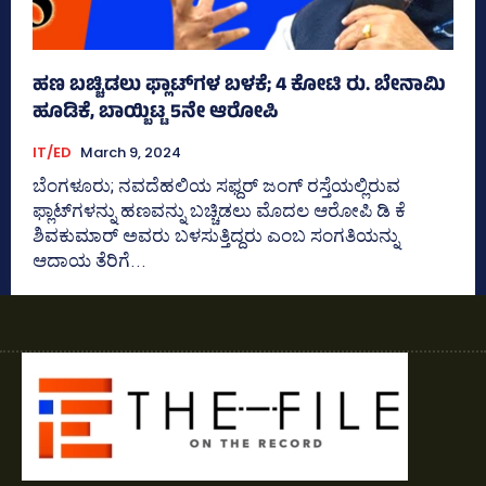
ಹಣ ಬಚ್ಚಿಡಲು ಫ್ಲಾಟ್‌ಗಳ ಬಳಕೆ; 4 ಕೋಟಿ ರು. ಬೇನಾಮಿ
ಹೂಡಿಕೆ, ಬಾಯ್ಬಿಟ್ಟ 5ನೇ ಆರೋಪಿ
IT/ED
March 9, 2024
ಬೆಂಗಳೂರು; ನವದೆಹಲಿಯ ಸಫ್ದರ್‍‌ ಜಂಗ್‌ ರಸ್ತೆಯಲ್ಲಿರುವ
ಫ್ಲಾಟ್‌ಗಳನ್ನು ಹಣವನ್ನು ಬಚ್ಚಿಡಲು ಮೊದಲ ಆರೋಪಿ ಡಿ ಕೆ
ಶಿವಕುಮಾರ್‍‌ ಅವರು ಬಳಸುತ್ತಿದ್ದರು ಎಂಬ ಸಂಗತಿಯನ್ನು
ಆದಾಯ ತೆರಿಗೆ...