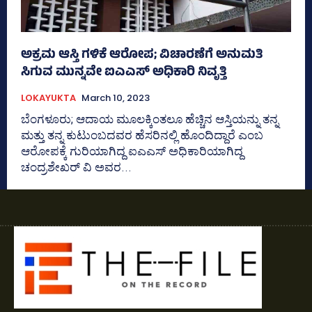
ಅಕ್ರಮ ಆಸ್ತಿ ಗಳಿಕೆ ಆರೋಪ; ವಿಚಾರಣೆಗೆ ಅನುಮತಿ
ಸಿಗುವ ಮುನ್ನವೇ ಐಎಎಸ್‌ ಅಧಿಕಾರಿ ನಿವೃತ್ತಿ
LOKAYUKTA
March 10, 2023
ಬೆಂಗಳೂರು; ಆದಾಯ ಮೂಲಕ್ಕಿಂತಲೂ ಹೆಚ್ಚಿನ ಆಸ್ತಿಯನ್ನು ತನ್ನ
ಮತ್ತು ತನ್ನ ಕುಟುಂಬದವರ ಹೆಸರಿನಲ್ಲಿ ಹೊಂದಿದ್ದಾರೆ ಎಂಬ
ಆರೋಪಕ್ಕೆ ಗುರಿಯಾಗಿದ್ದ ಐಎಎಸ್‌ ಅಧಿಕಾರಿಯಾಗಿದ್ದ
ಚಂದ್ರಶೇಖರ್‌ ವಿ ಅವರ...