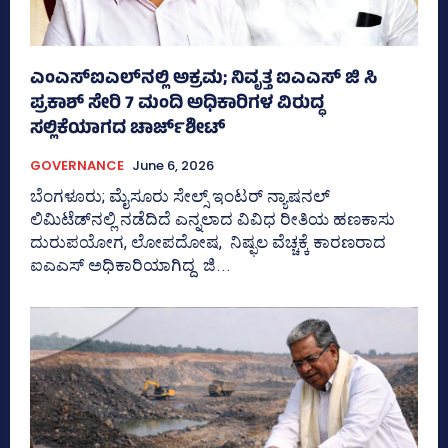
ಎಂಎಸ್‌ಐಎಲ್‌ನಲ್ಲಿ ಅಕ್ರಮ; ನಿವೃತ್ತ ಐಎಎಸ್‌ ಜಿ ಸಿ
ಪ್ರಕಾಶ್‌ ಸೇರಿ 7 ಮಂದಿ ಅಧಿಕಾರಿಗಳ ವಿರುದ್ಧ
ಸಲ್ಲಿಕೆಯಾಗದ ಚಾರ್ಜ್‌ಶೀಟ್‌
GOVERNANCE
June 6, 2026
ಬೆಂಗಳೂರು; ಮೈಸೂರು ಸೇಲ್ಸ್‌ ಇಂಟರ್ ನ್ಯಾ‍ಷನಲ್‌
ಲಿಮಿಟೆಡ್‌ನಲ್ಲಿ ನಡೆದಿದೆ ಎನ್ನಲಾದ ವಿವಿಧ ರೀತಿಯ ಹಣಕಾಸು
ದುರುಪಯೋಗ, ಲೋಪದೋಷ, ನಿಷ್ಫಲ ವೆಚ್ಚಕ್ಕೆ ಕಾರಣರಾದ
ಐಎಎಸ್‌ ಅಧಿಕಾರಿಯಾಗಿದ್ದ ಜಿ...