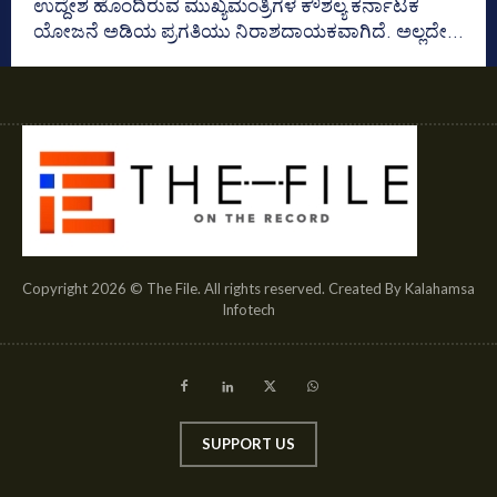
ಉದ್ದೇಶ ಹೊಂದಿರುವ ಮುಖ್ಯಮಂತ್ರಿಗಳ ಕೌಶಲ್ಯ ಕರ್ನಾಟಕ
ಯೋಜನೆ ಅಡಿಯ ಪ್ರಗತಿಯು ನಿರಾಶದಾಯಕವಾಗಿದೆ. ಅಲ್ಲದೇ...
Copyright 2026 © The File. All rights reserved. Created By Kalahamsa
Infotech
SUPPORT US