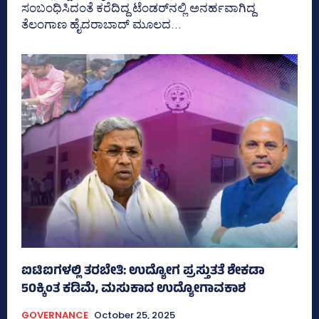
ಸಂಬಂಧಿಸಿದಂತೆ ಕರೆದಿದ್ದ ಟೆಂಡರ್‍‌ನಲ್ಲಿ ಅನರ್ಹವಾಗಿದ್ದ
ತೆಲಂಗಾಣ ಹೈದರಾಬಾದ್‌ ಮೂಲದ...
ಐಟಿಐಗಳಲ್ಲಿ ತರಬೇತಿ: ಉದ್ಯೋಗ ಪ್ರಸ್ತುತತೆ ಶೇಕಡಾ
50ಕ್ಕಿಂತ ಕಡಿಮೆ, ಮಸುಕಾದ ಉದ್ಯೋಗಾವಕಾಶ
GOVERNANCE
October 25, 2025