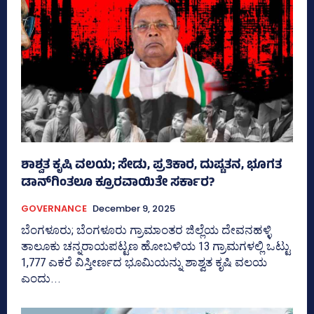
ಶಾಶ್ವತ ಕೃಷಿ ವಲಯ; ಸೇಡು, ಪ್ರತಿಕಾರ, ದುಷ್ಟತನ, ಭೂಗತ
ಡಾನ್‌ಗಿಂತಲೂ ಕ್ರೂರವಾಯಿತೇ ಸರ್ಕಾರ?
GOVERNANCE
December 9, 2025
ಬೆಂಗಳೂರು; ಬೆಂಗಳೂರು ಗ್ರಾಮಾಂತರ ಜಿಲ್ಲೆಯ ದೇವನಹಳ್ಳಿ
ತಾಲೂಕು ಚನ್ನರಾಯಪಟ್ಟಣ ಹೋಬಳಿಯ 13 ಗ್ರಾಮಗಳಲ್ಲಿ ಒಟ್ಟು
1,777 ಎಕರೆ ವಿಸ್ತೀರ್ಣದ ಭೂಮಿಯನ್ನು ಶಾಶ್ವತ ಕೃಷಿ ವಲಯ
ಎಂದು...