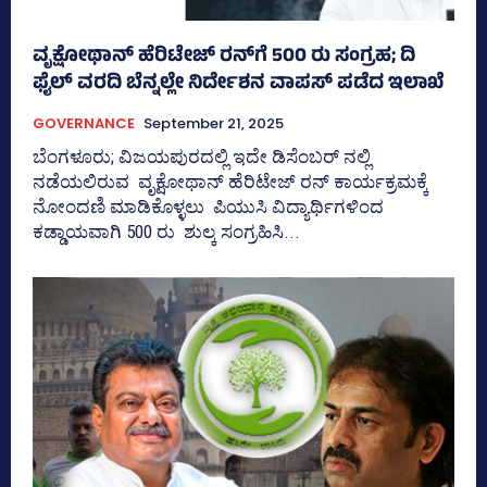
ವೃಕ್ಷೋಥಾನ್‌ ಹೆರಿಟೇಜ್‌ ರನ್‌ಗೆ 500 ರು ಸಂಗ್ರಹ; ದಿ
ಫೈಲ್‌ ವರದಿ ಬೆನ್ನಲ್ಲೇ ನಿರ್ದೇಶನ ವಾಪಸ್‌ ಪಡೆದ ಇಲಾಖೆ
GOVERNANCE
September 21, 2025
ಬೆಂಗಳೂರು; ವಿಜಯಪುರದಲ್ಲಿ ಇದೇ ಡಿಸೆಂಬರ್‍‌ ನಲ್ಲಿ
ನಡೆಯಲಿರುವ ವೃಕ್ಷೋಥಾನ್‌ ಹೆರಿಟೇಜ್‌ ರನ್‌ ಕಾರ್ಯಕ್ರಮಕ್ಕೆ
ನೋಂದಣಿ ಮಾಡಿಕೊಳ್ಳಲು ಪಿಯುಸಿ ವಿದ್ಯಾರ್ಥಿಗಳಿಂದ
ಕಡ್ಡಾಯವಾಗಿ 500 ರು ಶುಲ್ಕ ಸಂಗ್ರಹಿಸಿ...