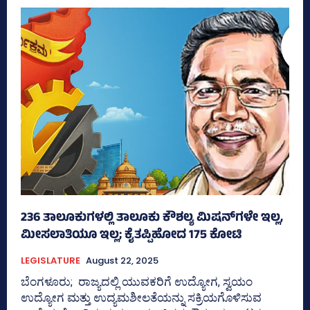
236 ತಾಲೂಕುಗಳಲ್ಲಿ ತಾಲೂಕು ಕೌಶಲ್ಯ ಮಿಷನ್‌ಗಳೇ ಇಲ್ಲ,
ಮೀಸಲಾತಿಯೂ ಇಲ್ಲ; ಕೈತಪ್ಪಿಹೋದ 175 ಕೋಟಿ
LEGISLATURE
August 22, 2025
ಬೆಂಗಳೂರು; ರಾಜ್ಯದಲ್ಲಿ ಯುವಕರಿಗೆ ಉದ್ಯೋಗ, ಸ್ವಯಂ
ಉದ್ಯೋಗ ಮತ್ತು ಉದ್ಯಮಶೀಲತೆಯನ್ನು ಸಕ್ರಿಯಗೊಳಿಸುವ