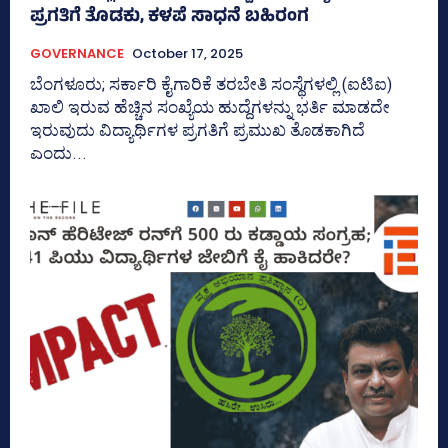
ಪ್ರಗತಿಗೆ ತೊಡಕು, ಕಳಪೆ ಸಾಧನೆ ಬಹಿರಂಗ
GOVERNANCE
October 17, 2025
ಬೆಂಗಳೂರು; ಸರ್ಕಾರಿ ಕೈಗಾರಿಕೆ ತರಬೇತಿ ಸಂಸ್ಥೆಗಳಲ್ಲಿ (ಐಟಿಐ)
ಖಾಲಿ ಇರುವ ಹೆಚ್ಚಿನ ಸಂಖ್ಯೆಯ ಹುದ್ದೆಗಳನ್ನು ಭರ್ತಿ ಮಾಡದೇ
ಇರುವುದು ವಿದ್ಯಾರ್ಥಿಗಳ ಪ್ರಗತಿಗೆ ಪ್ರಮುಖ ತೊಡಕಾಗಿದೆ
ಎಂದು...