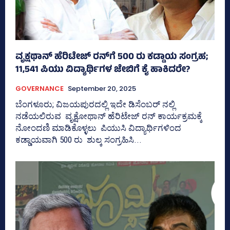
ವೃಕ್ಷಥಾನ್‌ ಹೆರಿಟೇಜ್‌ ರನ್‌ಗೆ 500 ರು ಕಡ್ಡಾಯ ಸಂಗ್ರಹ;
11,541 ಪಿಯು ವಿದ್ಯಾರ್ಥಿಗಳ ಜೇಬಿಗೆ ಕೈ ಹಾಕಿದರೇ?
GOVERNANCE
September 20, 2025
ಬೆಂಗಳೂರು; ವಿಜಯಪುರದಲ್ಲಿ ಇದೇ ಡಿಸೆಂಬರ್‍‌ ನಲ್ಲಿ
ನಡೆಯಲಿರುವ ವೃಕ್ಷೋಥಾನ್‌ ಹೆರಿಟೇಜ್‌ ರನ್‌ ಕಾರ್ಯಕ್ರಮಕ್ಕೆ
ನೋಂದಣಿ ಮಾಡಿಕೊಳ್ಳಲು ಪಿಯುಸಿ ವಿದ್ಯಾರ್ಥಿಗಳಿಂದ
ಕಡ್ಡಾಯವಾಗಿ 500 ರು ಶುಲ್ಕ ಸಂಗ್ರಹಿಸಿ...