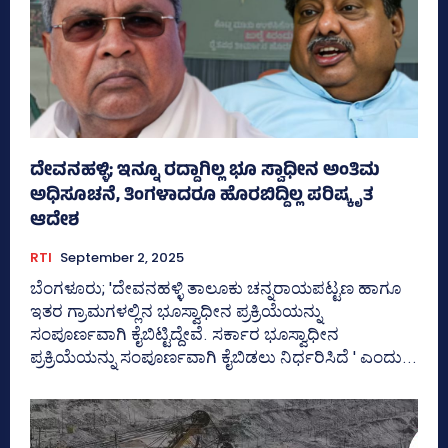
ದೇವನಹಳ್ಳಿ; ಇನ್ನೂ ರದ್ದಾಗಿಲ್ಲ ಭೂ ಸ್ವಾಧೀನ ಅಂತಿಮ
ಅಧಿಸೂಚನೆ, ತಿಂಗಳಾದರೂ ಹೊರಬಿದ್ದಿಲ್ಲ ಪರಿಷ್ಕೃತ
ಆದೇಶ
RTI
September 2, 2025
ಬೆಂಗಳೂರು; 'ದೇವನಹಳ್ಳಿ ತಾಲೂಕು ಚನ್ನರಾಯಪಟ್ಟಣ ಹಾಗೂ
ಇತರ ಗ್ರಾಮಗಳಲ್ಲಿನ ಭೂಸ್ವಾಧೀನ ಪ್ರಕ್ರಿಯೆಯನ್ನು
ಸಂಪೂರ್ಣವಾಗಿ ಕೈಬಿಟ್ಟಿದ್ದೇವೆ. ಸರ್ಕಾರ ಭೂಸ್ವಾಧೀನ
ಪ್ರಕ್ರಿಯೆಯನ್ನು ಸಂಪೂರ್ಣವಾಗಿ ಕೈಬಿಡಲು ನಿರ್ಧರಿಸಿದೆ ' ಎಂದು...