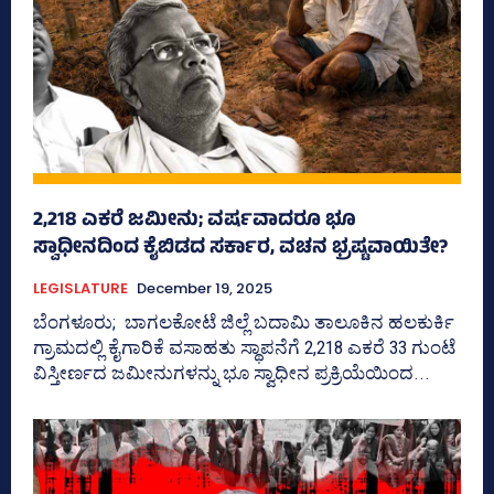
2,218 ಎಕರೆ ಜಮೀನು; ವರ್ಷವಾದರೂ ಭೂ
ಸ್ವಾಧೀನದಿಂದ ಕೈಬಿಡದ ಸರ್ಕಾರ, ವಚನ ಭ್ರಷ್ಟವಾಯಿತೇ?
LEGISLATURE
December 19, 2025
ಬೆಂಗಳೂರು; ಬಾಗಲಕೋಟೆ ಜಿಲ್ಲೆ ಬದಾಮಿ ತಾಲೂಕಿನ ಹಲಕುರ್ಕಿ
ಗ್ರಾಮದಲ್ಲಿ ಕೈಗಾರಿಕೆ ವಸಾಹತು ಸ್ಥಾಪನೆಗೆ 2,218 ಎಕರೆ 33 ಗುಂಟೆ
ವಿಸ್ತೀರ್ಣದ ಜಮೀನುಗಳನ್ನು ಭೂ ಸ್ವಾಧೀನ ಪ್ರಕ್ರಿಯೆಯಿಂದ...