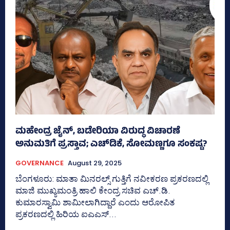
ಮಹೇಂದ್ರ ಜೈನ್‌, ಬಡೇರಿಯಾ ವಿರುದ್ಧ ವಿಚಾರಣೆ
ಅನುಮತಿಗೆ ಪ್ರಸ್ತಾವ; ಎಚ್‌ಡಿಕೆ, ಸೋಮಣ್ಣಗೂ ಸಂಕಷ್ಟ?
GOVERNANCE
August 29, 2025
ಬೆಂಗಳೂರು: ಮಾತಾ ಮಿನರಲ್ಸ್‌ ಗುತ್ತಿಗೆ ನವೀಕರಣ ಪ್ರಕರಣದಲ್ಲಿ
ಮಾಜಿ ಮುಖ್ಯಮಂತ್ರಿ ಹಾಲಿ ಕೇಂದ್ರ ಸಚಿವ ಎಚ್.ಡಿ.
ಕುಮಾರಸ್ವಾಮಿ ಶಾಮೀಲಾಗಿದ್ದಾರೆ ಎಂದು ಆರೋಪಿತ
ಪ್ರಕರಣದಲ್ಲಿ ಹಿರಿಯ ಐಎಎಸ್‌...