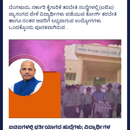
ಬೆಂಗಳೂರು; ಸರ್ಕಾರಿ ಕೈಗಾರಿಕೆ ತರಬೇತಿ ಸಂಸ್ಥೆಗಳಲ್ಲಿ (ಐಟಿಐ)
ವ್ಯಾಸಂಗದ ವೇಳೆ ವಿದ್ಯಾರ್ಥಿಗಳು ಪಡೆಯುವ ಕೋರ್ಸ್ ತರಬೇತಿ
ಹಾಗೂ ನಂತರ ಅವರಿಗೆ ಲಭ್ಯವಾಗುವ ಉದ್ಯೋಗಗಳು
ಒಂದಕ್ಕೊಂದು ಪೂರಕವಾಗಿರುವ...
ಐಟಿಐಗಳಲ್ಲಿ ಭರ್ತಿಯಾಗದ ಹುದ್ದೆಗಳು; ವಿದ್ಯಾರ್ಥಿಗಳ