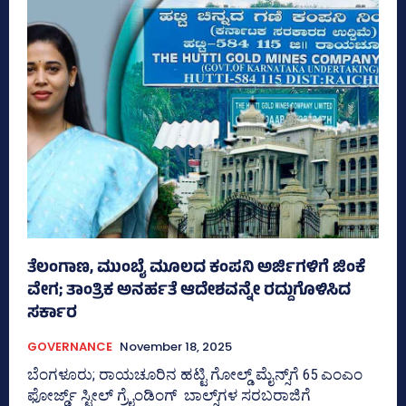
ತೆಲಂಗಾಣ, ಮುಂಬೈ ಮೂಲದ ಕಂಪನಿ ಅರ್ಜಿಗಳಿಗೆ ಜಿಂಕೆ
ವೇಗ; ತಾಂತ್ರಿಕ ಅನರ್ಹತೆ ಆದೇಶವನ್ನೇ ರದ್ದುಗೊಳಿಸಿದ
ಸರ್ಕಾರ
GOVERNANCE
November 18, 2025
ಬೆಂಗಳೂರು; ರಾಯಚೂರಿನ ಹಟ್ಟಿ ಗೋಲ್ಡ್‌ ಮೈನ್ಸ್‌ಗೆ 65 ಎಂಎಂ
ಫೋರ್ಜ್ಡ್ ಸ್ಟೀಲ್‌ ಗ್ರೈಂಡಿಂಗ್‌ ಬಾಲ್ಸ್‌ಗಳ ಸರಬರಾಜಿಗೆ