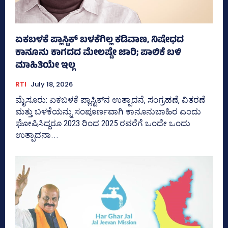
ಏಕಬಳಕೆ ಪ್ಲಾಸ್ಟಿಕ್‌ ಬಳಕೆಗಿಲ್ಲ ಕಡಿವಾಣ, ನಿಷೇಧದ
ಕಾನೂನು ಕಾಗದದ ಮೇಲಷ್ಟೇ ಜಾರಿ; ಪಾಲಿಕೆ ಬಳಿ
ಮಾಹಿತಿಯೇ ಇಲ್ಲ
RTI
July 18, 2026
ಮೈಸೂರು: ಏಕಬಳಕೆ ಪ್ಲಾಸ್ಟಿಕ್‌ನ ಉತ್ಪಾದನೆ, ಸಂಗ್ರಹಣೆ, ವಿತರಣೆ
ಮತ್ತು ಬಳಕೆಯನ್ನು ಸಂಪೂರ್ಣವಾಗಿ ಕಾನೂನುಬಾಹಿರ ಎಂದು
ಘೋಷಿಸಿದ್ದರೂ 2023 ರಿಂದ 2025 ರವರೆಗೆ ಒಂದೇ ಒಂದು
ಉತ್ಪಾದನಾ...