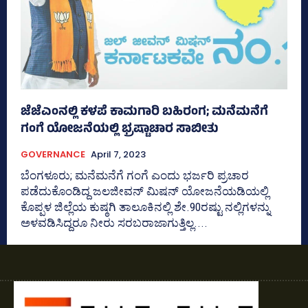
ಜೆಜೆಎಂನಲ್ಲಿ ಕಳಪೆ ಕಾಮಗಾರಿ ಬಹಿರಂಗ; ಮನೆಮನೆಗೆ
ಗಂಗೆ ಯೋಜನೆಯಲ್ಲಿ ಭ್ರಷ್ಟಾಚಾರ ಸಾಬೀತು
GOVERNANCE
April 7, 2023
ಬೆಂಗಳೂರು; ಮನೆಮನೆಗೆ ಗಂಗೆ ಎಂದು ಭರ್ಜರಿ ಪ್ರಚಾರ
ಪಡೆದುಕೊಂಡಿದ್ದ ಜಲಜೀವನ್‌ ಮಿಷನ್‌ ಯೋಜನೆಯಡಿಯಲ್ಲಿ
ಕೊಪ್ಪಳ ಜಿಲ್ಲೆಯ ಕುಷ್ಠಗಿ ತಾಲೂಕಿನಲ್ಲಿ ಶೇ.90ರಷ್ಟು ನಲ್ಲಿಗಳನ್ನು
ಅಳವಡಿಸಿದ್ದರೂ ನೀರು ಸರಬರಾಜಾಗುತ್ತಿಲ್ಲ....