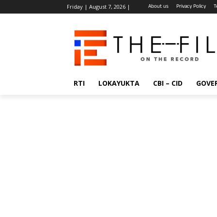
About us
Privacy Policy
T
Friday | August 7, 2026 |
RTI
LOKAYUKTA
CBI – CID
GOVE