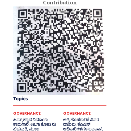
Contribution
Topics
GOVERNANCE
GOVERNANCE
ಹಿಮ್ಸ್‌ ಕಟ್ಟಡ ನಿರ್ಮಾಣ
ಆಸ್ತಿ ಹೊಣೆಗಾರಿಕೆ ವಿವರ
ಕಾಮಗಾರಿ; 68.75 ಕೋಟಿ ರು
ದಾಖಲು; ಕೆಎಎಸ್
ಹೆಚ್ಚುವರಿ, ಮೂಲ
ಅಧಿಕಾರಿಗಳಿಗೂ ಐಎಎಸ್‌,