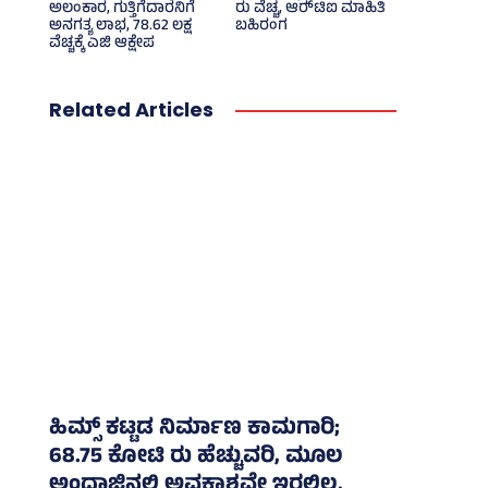
ಅಲಂಕಾರ, ಗುತ್ತಿಗೆದಾರನಿಗೆ
ರು ವೆಚ್ಚ, ಆರ್‍‌ಟಿಐ ಮಾಹಿತಿ
ಅನಗತ್ಯ ಲಾಭ, 78.62 ಲಕ್ಷ
ಬಹಿರಂಗ
ವೆಚ್ಚಕ್ಕೆ ಎಜಿ ಆಕ್ಷೇಪ
Related Articles
ಹಿಮ್ಸ್‌ ಕಟ್ಟಡ ನಿರ್ಮಾಣ ಕಾಮಗಾರಿ;
68.75 ಕೋಟಿ ರು ಹೆಚ್ಚುವರಿ, ಮೂಲ
ಅಂದಾಜಿನಲ್ಲಿ ಅವಕಾಶವೇ ಇರಲಿಲ್ಲ,