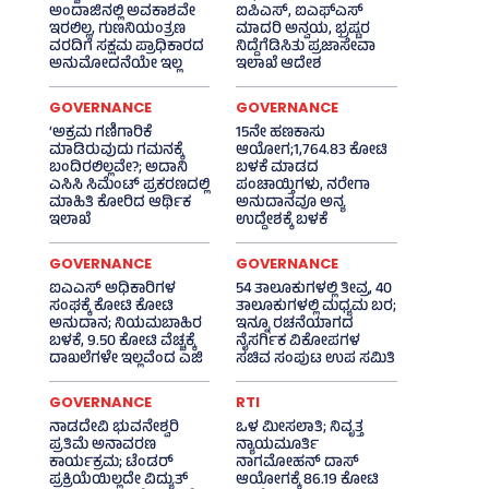
ಅಂದಾಜಿನಲ್ಲಿ ಅವಕಾಶವೇ
ಐಪಿಎಸ್‌, ಐಎಫ್‌ಎಸ್‌
ಇರಲಿಲ್ಲ, ಗುಣನಿಯಂತ್ರಣ
ಮಾದರಿ ಅನ್ವಯ, ಭ್ರಷ್ಟರ
ವರದಿಗೆ ಸಕ್ಷಮ ಪ್ರಾಧಿಕಾರದ
ನಿದ್ದೆಗೆಡಿಸಿತು ಪ್ರಜಾಸೇವಾ
ಅನುಮೋದನೆಯೇ ಇಲ್ಲ
ಇಲಾಖೆ ಆದೇಶ
GOVERNANCE
GOVERNANCE
‘ಅಕ್ರಮ ಗಣಿಗಾರಿಕೆ
15ನೇ ಹಣಕಾಸು
ಮಾಡಿರುವುದು ಗಮನಕ್ಕೆ
ಆಯೋಗ;1,764.83 ಕೋಟಿ
ಬಂದಿರಲಿಲ್ಲವೇ?; ಅದಾನಿ
ಬಳಕೆ ಮಾಡದ
ಎಸಿಸಿ ಸಿಮೆಂಟ್ ಪ್ರಕರಣದಲ್ಲಿ
ಪಂಚಾಯ್ತಿಗಳು, ನರೇಗಾ
ಮಾಹಿತಿ ಕೋರಿದ ಆರ್ಥಿಕ
ಅನುದಾನವೂ ಅನ್ಯ
ಇಲಾಖೆ
ಉದ್ದೇಶಕ್ಕೆ ಬಳಕೆ
GOVERNANCE
GOVERNANCE
ಐಎಎಸ್‌ ಅಧಿಕಾರಿಗಳ
54 ತಾಲೂಕುಗಳಲ್ಲಿ ತೀವ್ರ, 40
ಸಂಘಕ್ಕೆ ಕೋಟಿ ಕೋಟಿ
ತಾಲೂಕುಗಳಲ್ಲಿ ಮಧ್ಯಮ ಬರ;
ಅನುದಾನ; ನಿಯಮಬಾಹಿರ
ಇನ್ನೂ ರಚನೆಯಾಗದ
ಬಳಕೆ, 9.50 ಕೋಟಿ ವೆಚ್ಚಕ್ಕೆ
ನೈಸರ್ಗಿಕ ವಿಕೋಪಗಳ
ದಾಖಲೆಗಳೇ ಇಲ್ಲವೆಂದ ಎಜಿ
ಸಚಿವ ಸಂಪುಟ ಉಪ ಸಮಿತಿ
GOVERNANCE
RTI
ನಾಡದೇವಿ ಭುವನೇಶ್ವರಿ
ಒಳ ಮೀಸಲಾತಿ; ನಿವೃತ್ತ
ಪ್ರತಿಮೆ ಅನಾವರಣ
ನ್ಯಾಯಮೂರ್ತಿ
ಕಾರ್ಯಕ್ರಮ; ಟೆಂಡರ್
ನಾಗಮೋಹನ್ ದಾಸ್
ಪ್ರಕ್ರಿಯೆಯಿಲ್ಲದೇ ವಿದ್ಯುತ್‌
ಆಯೋಗಕ್ಕೆ 86.19 ಕೋಟಿ