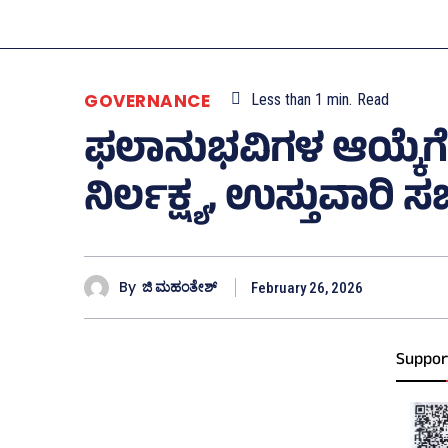
GOVERNANCE
Less than 1
min.
Read
ಫಲಾನುಭವಿಗಳ ಆಯ್ಕೆಗೆ 
ನಿರ್ಲಕ್ಷ್ಯ, ಉಸ್ತುವಾರಿ ಸ
By
ಜಿ ಮಹಂತೇಶ್
February 26, 2026
Suppor