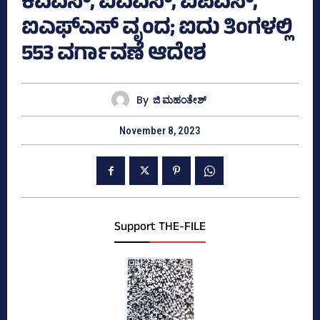
ಕೆಎಎಸ್‌, ಐಎಎಸ್‌, ಐಪಿಎಸ್‌,
ಐಎಫ್ಎಸ್‌ ವೃಂದ; ಐದು ತಿಂಗಳಲ್ಲಿ
553 ವರ್ಗಾವಣೆ ಆದೇಶ
By
ಜಿ ಮಹಂತೇಶ್
November 8, 2023
Support THE-FILE