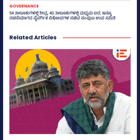
GOVERNANCE
54 ತಾಲೂಕುಗಳಲ್ಲಿ ತೀವ್ರ, 40 ತಾಲೂಕುಗಳಲ್ಲಿ ಮಧ್ಯಮ ಬರ; ಇನ್ನೂ
ರಚನೆಯಾಗದ ನೈಸರ್ಗಿಕ ವಿಕೋಪಗಳ ಸಚಿವ ಸಂಪುಟ ಉಪ ಸಮಿತಿ
Related Articles