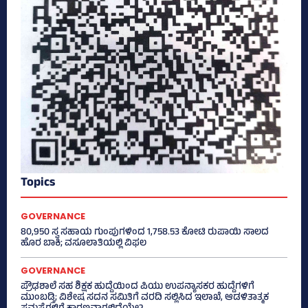
Topics
GOVERNANCE
80,950 ಸ್ವ ಸಹಾಯ ಗುಂಪುಗಳಿಂದ 1,758.53 ಕೋಟಿ ರುಪಾಯಿ ಸಾಲದ
ಹೊರ ಬಾಕಿ; ವಸೂಲಾತಿಯಲ್ಲಿ ವಿಫಲ
GOVERNANCE
ಪ್ರೌಢಶಾಲೆ ಸಹ ಶಿಕ್ಷಕ ಹುದ್ದೆಯಿಂದ ಪಿಯು ಉಪನ್ಯಾಸಕರ ಹುದ್ದೆಗಳಿಗೆ
ಮುಂಬಡ್ತಿ; ವಿಶೇಷ ಸದನ ಸಮಿತಿಗೆ ವರದಿ ಸಲ್ಲಿಸಿದ ಇಲಾಖೆ, ಆಡಳಿತಾತ್ಮಕ