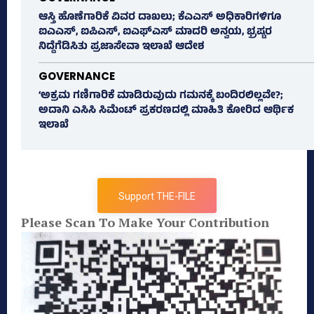
ಆಸ್ತಿ ಹೊಣೆಗಾರಿಕೆ ವಿವರ ದಾಖಲು; ಕೆಎಎಸ್ ಅಧಿಕಾರಿಗಳಿಗೂ
ಐಎಎಸ್‌, ಐಪಿಎಸ್‌, ಐಎಫ್‌ಎಸ್‌ ಮಾದರಿ ಅನ್ವಯ, ಭ್ರಷ್ಟರ
ನಿದ್ದೆಗೆಡಿಸಿತು ಪ್ರಜಾಸೇವಾ ಇಲಾಖೆ ಆದೇಶ
GOVERNANCE
‘ಅಕ್ರಮ ಗಣಿಗಾರಿಕೆ ಮಾಡಿರುವುದು ಗಮನಕ್ಕೆ ಬಂದಿರಲಿಲ್ಲವೇ?;
ಅದಾನಿ ಎಸಿಸಿ ಸಿಮೆಂಟ್ ಪ್ರಕರಣದಲ್ಲಿ ಮಾಹಿತಿ ಕೋರಿದ ಆರ್ಥಿಕ
ಇಲಾಖೆ
Support THE-FILE
Please Scan To Make Your Contribution