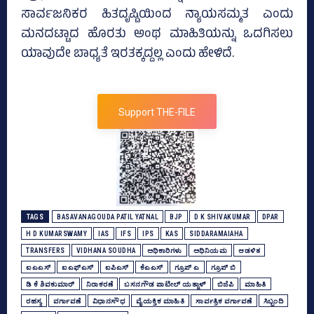
ಸಾರ್ವಜನಿಕರ ಹಿತದೃಷ್ಟಿಯಿಂದ ನ್ಯಾಯಸಮ್ಮತ ಎಂದು
ಮನದಟ್ಟಾದ ಹೊರತು ಅಂಥ ಮಾಹಿತಿಯನ್ನು ಒದಗಿಸಲು
ಯಾವುದೇ ಬಾಧ್ಯತೆ ಇರತಕ್ಕದ್ದಲ್ಲ ಎಂದು ಹೇಳಿದೆ.
Support THE-FILE
TAGS
BASAVANAGOUDA PATIL YATNAL
BJP
D K SHIVAKUMAR
DPAR
H D KUMARSWAMY
IAS
IFS
IPS
KAS
SIDDARAMAIAHA
TRANSFERS
VIDHANA SOUDHA
ಅಧಿಕಾರಿಗಳು
ಅಧಿನಿಯಮ
ಆಡಳಿತ
ಐಎಎಸ್‌
ಐಎಫ್‌ಎಸ್‌
ಐಪಿಎಸ್‌
ಕೆಎಎಸ್
ಗ್ರೂಪ್‌ ಎ
ಗ್ರೂಪ್‌ ಬಿ
ಡಿ ಕೆ ಶಿವಕುಮಾರ್
ನಿರಾಕರಣೆ
ಬಸನಗೌಡ ಪಾಟೀಲ್‌ ಯತ್ನಾಳ್‌
ಬಿಜೆಪಿ
ಮಾಹಿತಿ
ರಹಸ್ಯ
ವರ್ಗಾವಣೆ
ವಿಧಾನಸೌಧ
ವೈಯಕ್ತಿಕ ಮಾಹಿತಿ
ಸಾರ್ವತ್ರಿಕ ವರ್ಗಾವಣೆ
ಸಿಬ್ಬಂದಿ