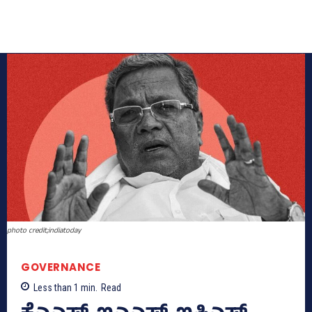
photo credit;indiatoday
GOVERNANCE
Less than 1
min.
Read