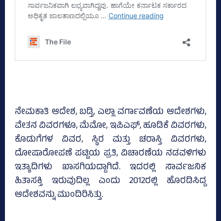
ನೇಮಕಾತಿ ಆದೇಶ, ಬಡ್ತಿ, ಎಲ್ಲಾ ವರ್ಗಾವಣೆಯ ಆದೇಶಗಳು,
ವೇತನ ವಿವರಗಳೂ, ಮೆಮೋ, ಇಪಿಎಫ್‌, ಹೂಡಿಕೆ ವಿವರಗಳು,
ಕೊಡುಗೆಗಳ ವಿವರ, ಸ್ಥಿರ ಮತ್ತು ಚರಾಸ್ತಿ ವಿವರಗಳು,
ದೋಷಾರೋಪಣೆ ಪಟ್ಟಿಯ ಪ್ರತಿ, ವಿಚಾರಣೆಯ ನಡವಳಿಗಳು
ಇತ್ಯಾದಿಗಳು ಖಾಸಗಿಯದ್ದಾಗಿದೆ. ಇದರಲ್ಲಿ ಸಾರ್ವಜನಿಕ
ಹಿತಾಸಕ್ತಿ ಇರುವುದಿಲ್ಲ ಎಂದು 2012ರಲ್ಲಿ ಹೊರಡಿಸಿದ್ದ
ಆದೇಶವನ್ನು ಮುಂದಿರಿಸಿತ್ತು.