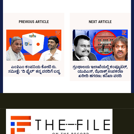
PREVIOUS ARTICLE
NEXT ARTICLE
ಎಂ2ಎಂ ಕಂಪನಿಯ ಕೋಟಿ ರು.
ಗ್ರಂಥಾಲಯ ಇಲಾಖೆಯಲ್ಲಿ ಕಂಪ್ಯೂಟರ್‌,
ಸಮೀಕ್ಷೆ; ‘ದಿ ಫೈಲ್‌’ ತನ್ನ ವರದಿಗೆ ಬದ್ಧ
ಯುಪಿಎಸ್‌, ಝೆರಾಕ್ಸ್‌ ಉಪಕರಣ
ಖರೀದಿ ಹಗರಣ; ತನಿಖಾ ವರದಿ