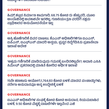
ಸಮಸ್ಯೆಗಳಿಗೆ ಕಾರಣವಾಗಲಿದೆಯೇ?
GOVERNANCE
ಹಿಮ್ಸ್‌ ಕಟ್ಟಡ ನಿರ್ಮಾಣ ಕಾಮಗಾರಿ; 68.75 ಕೋಟಿ ರು ಹೆಚ್ಚುವರಿ, ಮೂಲ
ಅಂದಾಜಿನಲ್ಲಿ ಅವಕಾಶವೇ ಇರಲಿಲ್ಲ, ಗುಣನಿಯಂತ್ರಣ ವರದಿಗೆ ಸಕ್ಷಮ
ಪ್ರಾಧಿಕಾರದ ಅನುಮೋದನೆಯೇ ಇಲ್ಲ
GOVERNANCE
ಆಸ್ತಿ ಹೊಣೆಗಾರಿಕೆ ವಿವರ ದಾಖಲು; ಕೆಎಎಸ್ ಅಧಿಕಾರಿಗಳಿಗೂ ಐಎಎಸ್‌,
ಐಪಿಎಸ್‌, ಐಎಫ್‌ಎಸ್‌ ಮಾದರಿ ಅನ್ವಯ, ಭ್ರಷ್ಟರ ನಿದ್ದೆಗೆಡಿಸಿತು ಪ್ರಜಾಸೇವಾ
ಇಲಾಖೆ ಆದೇಶ
GOVERNANCE
‘ಅಕ್ರಮ ಗಣಿಗಾರಿಕೆ ಮಾಡಿರುವುದು ಗಮನಕ್ಕೆ ಬಂದಿರಲಿಲ್ಲವೇ?; ಅದಾನಿ ಎಸಿಸಿ
ಸಿಮೆಂಟ್ ಪ್ರಕರಣದಲ್ಲಿ ಮಾಹಿತಿ ಕೋರಿದ ಆರ್ಥಿಕ ಇಲಾಖೆ
GOVERNANCE
15ನೇ ಹಣಕಾಸು ಆಯೋಗ;1,764.83 ಕೋಟಿ ಬಳಕೆ ಮಾಡದ ಪಂಚಾಯ್ತಿಗಳು,
ನರೇಗಾ ಅನುದಾನವೂ ಅನ್ಯ ಉದ್ದೇಶಕ್ಕೆ ಬಳಕೆ
GOVERNANCE
ಐಎಎಸ್‌ ಅಧಿಕಾರಿಗಳ ಸಂಘಕ್ಕೆ ಕೋಟಿ ಕೋಟಿ ಅನುದಾನ; ನಿಯಮಬಾಹಿರ
ಬಳಕೆ, 9.50 ಕೋಟಿ ವೆಚ್ಚಕ್ಕೆ ದಾಖಲೆಗಳೇ ಇಲ್ಲವೆಂದ ಎಜಿ