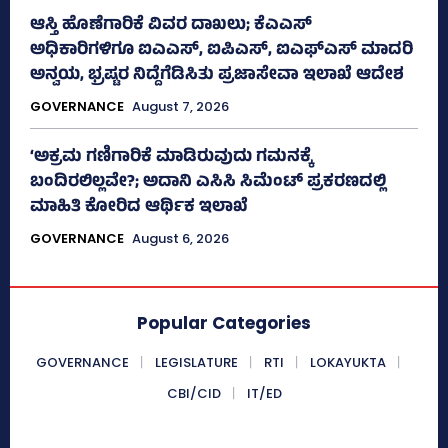
ಆಸ್ತಿ ಹೊಣೆಗಾರಿಕೆ ವಿವರ ದಾಖಲು; ಕೆಎಎಸ್
ಅಧಿಕಾರಿಗಳಿಗೂ ಐಎಎಸ್‌, ಐಪಿಎಸ್‌, ಐಎಫ್‌ಎಸ್‌ ಮಾದರಿ
ಅನ್ವಯ, ಭ್ರಷ್ಟರ ನಿದ್ದೆಗೆಡಿಸಿತು ಪ್ರಜಾಸೇವಾ ಇಲಾಖೆ ಆದೇಶ
GOVERNANCE
August 7, 2026
‘ಅಕ್ರಮ ಗಣಿಗಾರಿಕೆ ಮಾಡಿರುವುದು ಗಮನಕ್ಕೆ
ಬಂದಿರಲಿಲ್ಲವೇ?; ಅದಾನಿ ಎಸಿಸಿ ಸಿಮೆಂಟ್ ಪ್ರಕರಣದಲ್ಲಿ
ಮಾಹಿತಿ ಕೋರಿದ ಆರ್ಥಿಕ ಇಲಾಖೆ
GOVERNANCE
August 6, 2026
Popular Categories
GOVERNANCE
LEGISLATURE
RTI
LOKAYUKTA
CBI/CID
IT/ED