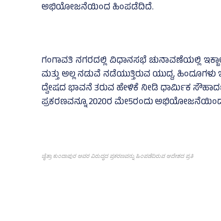
ಅಭಿಯೋಜನೆಯಿಂದ ಹಿಂಪಡೆದಿದೆ.
ಗಂಗಾವತಿ ನಗರದಲ್ಲಿ ವಿಧಾನಸಭೆ ಚುನಾವಣೆಯಲ್ಲಿ ಇಕ್ಬಾ
ಮತ್ತು ಅಲ್ಲ ನಡುವೆ ನಡೆಯುತ್ತಿರುವ ಯುದ್ದ, ಹಿಂದೂಗ
ದ್ವೇಷದ ಭಾವನೆ ತರುವ ಹೇಳಿಕೆ ನೀಡಿ ಧಾರ್ಮಿಕ ಸೌಹಾರ್
ಪ್ರಕರಣವನ್ನೂ 2020ರ ಮೇ5ರಂದು ಅಭಿಯೋಜನೆಯಿಂದ ಹ
ಚೈತ್ರಾ ಕುಂದಾಪುರ ಅವರ ವಿರುದ್ಧದ ಪ್ರಕರಣವನ್ನು ಹಿಂಪಡೆದಿರುವ ಆದೇಶದ ಪ್ರತಿ