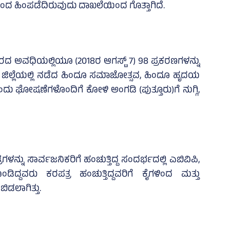
ೆಯಿಂದ ಹಿಂಪಡೆದಿರುವುದು ದಾಖಲೆಯಿಂದ ಗೊತ್ತಾಗಿದೆ.
್ಕಾರದ ಅವಧಿಯಲ್ಲಿಯೂ (2018ರ ಆಗಸ್ಟ್‌ 7) 98 ಪ್ರಕರಣಗಳನ್ನು
 ಜಿಲ್ಲೆಯಲ್ಲಿ ನಡೆದ ಹಿಂದೂ ಸಮಾಜೋತ್ಸವ, ಹಿಂದೂ ಹೃದಯ
ು ಘೋಷಣೆಗಳೊಂದಿಗೆ ಕೋಳಿ ಅಂಗಡಿ (ಪುತ್ತೂರು)ಗೆ ನುಗ್ಗಿ,
ನ್ನು ಸಾರ್ವಜನಿಕರಿಗೆ ಹಂಚುತ್ತಿದ್ದ ಸಂದರ್ಭದಲ್ಲಿ ಎಬಿವಿಪಿ,
್ದವರು ಕರಪತ್ರ ಹಂಚುತ್ತಿದ್ದವರಿಗೆ ಕೈಗಳಿಂದ ಮತ್ತು
ಬಿಡಲಾಗಿತ್ತು.