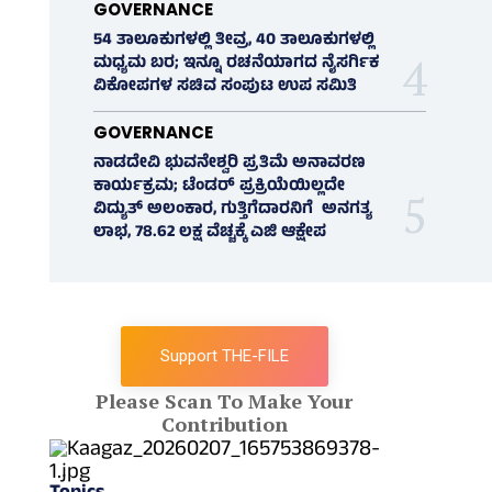
GOVERNANCE
54 ತಾಲೂಕುಗಳಲ್ಲಿ ತೀವ್ರ, 40 ತಾಲೂಕುಗಳಲ್ಲಿ
ಮಧ್ಯಮ ಬರ; ಇನ್ನೂ ರಚನೆಯಾಗದ ನೈಸರ್ಗಿಕ
ವಿಕೋಪಗಳ ಸಚಿವ ಸಂಪುಟ ಉಪ ಸಮಿತಿ
GOVERNANCE
ನಾಡದೇವಿ ಭುವನೇಶ್ವರಿ ಪ್ರತಿಮೆ ಅನಾವರಣ
ಕಾರ್ಯಕ್ರಮ; ಟೆಂಡರ್ ಪ್ರಕ್ರಿಯೆಯಿಲ್ಲದೇ
ವಿದ್ಯುತ್‌ ಅಲಂಕಾರ, ಗುತ್ತಿಗೆದಾರನಿಗೆ ಅನಗತ್ಯ
ಲಾಭ, 78.62 ಲಕ್ಷ ವೆಚ್ಚಕ್ಕೆ ಎಜಿ ಆಕ್ಷೇಪ
Support THE-FILE
Please Scan To Make Your
Contribution