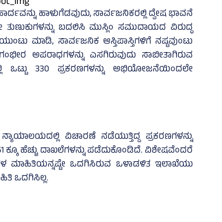
ಾರ್ದವನ್ನು ಹಾಳುಗೆಡವುದು, ಸಾರ್ವಜನಿಕರಲ್ಲಿ ದ್ವೇಷ ಭಾವನೆ
ೋ ತುಣುಕುಗಳನ್ನು ಬದಲಿಸಿ ಮುಸ್ಲಿಂ ಸಮುದಾಯದ ವಿರುದ್ಧ
ಕೆಯುಂಟು ಮಾಡಿ, ಸಾರ್ವಜನಿಕ ಆಸ್ತಿಪಾಸ್ತಿಗಳಿಗೆ ನಷ್ಟವುಂಟು
ಂಭೀರ ಅಪರಾಧಗಳನ್ನು ಎಸಗಿರುವುದು ಸಾಬೀತಾಗಿರುವ
ಲಿ ಒಟ್ಟು 330 ಪ್ರಕರಣಗಳನ್ನು ಅಭಿಯೋಜನೆಯಿಂದಲೇ
ನ್ಯಾಯಾಲಯದಲ್ಲಿ ವಿಚಾರಣೆ ನಡೆಯುತ್ತಿದ್ದ ಪ್ರಕರಣಗಳನ್ನು
51 ಕ್ಕೂ ಹೆಚ್ಚು ದಾಖಲೆಗಳನ್ನು ಪಡೆದುಕೊಂಡಿದೆ. ವಿಶೇಷವೆಂದರೆ
ಗಳ ಮಾಹಿತಿಯನ್ನಷ್ಟೇ ಒದಗಿಸಿರುವ ಒಳಾಡಳಿತ ಇಲಾಖೆಯು
ತಿ ಒದಗಿಸಿಲ್ಲ.