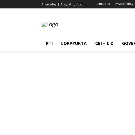
About us
Privacy Policy
Thursday | August 6, 2026 |
RTI
LOKAYUKTA
CBI – CID
GOVE