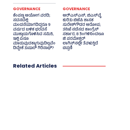
GOVERNANCE
GOVERNANCE
ಕೆಂಪಣ್ಣ ಆಯೋಗ ವರದಿ;
ಆರ್‍‌ಎಸ್‌ಎಸ್‌, ಬಿಎಸ್‌ವೈ
ಸದನದಲ್ಲಿ
ಕುರಿತು ಬಿಜೆಪಿ ಶಾಸಕ
ಮಂಡನೆಯಾಗದಿದ್ದರೂ 9
ಸುರೇಶ್‌ಗೌಡರ ಆರೋಪ;
ವರ್ಷದ ಬಳಿಕ ಭರವಸೆ
ತನಿಖೆ ನಡೆಸದ ಕಾಂಗ್ರೆಸ್‌
ಮುಕ್ತಾಯಗೊಳಿಸಿದ ಸಮಿತಿ,
ಸರ್ಕಾರ, 8 ತಿಂಗಳಿನಿಂದಲೂ
ಇಲ್ಲಿ ಏನೂ
ಜಿ ಪರಮೇಶ್ವರ್
ಮಾಡುವುದಕ್ಕಾಗುವುದಿಲ್ಲವೆಂ
ಲಾಗಿನ್‌ನಲ್ಲೇ ತೆವಳುತ್ತಿದೆ
ದಿದ್ದೇಕೆ ತುಷಾರ್ ಗಿರಿನಾಥ್?
ಟಿಪ್ಪಣಿ
Related Articles