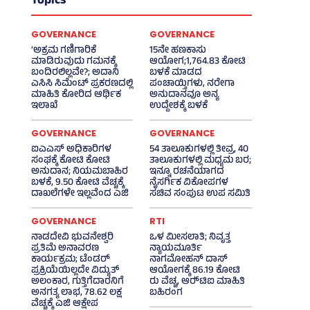
Topics
GOVERNANCE
GOVERNANCE
‘ಅಕ್ರಮ ಗಣಿಗಾರಿಕೆ
15ನೇ ಹಣಕಾಸು
ಮಾಡಿರುವುದು ಗಮನಕ್ಕೆ
ಆಯೋಗ;1,764.83 ಕೋಟಿ
ಬಂದಿರಲಿಲ್ಲವೇ?; ಅದಾನಿ
ಬಳಕೆ ಮಾಡದ
ಎಸಿಸಿ ಸಿಮೆಂಟ್ ಪ್ರಕರಣದಲ್ಲಿ
ಪಂಚಾಯ್ತಿಗಳು, ನರೇಗಾ
ಮಾಹಿತಿ ಕೋರಿದ ಆರ್ಥಿಕ
ಅನುದಾನವೂ ಅನ್ಯ
ಇಲಾಖೆ
ಉದ್ದೇಶಕ್ಕೆ ಬಳಕೆ
GOVERNANCE
GOVERNANCE
ಐಎಎಸ್‌ ಅಧಿಕಾರಿಗಳ
54 ತಾಲೂಕುಗಳಲ್ಲಿ ತೀವ್ರ, 40
ಸಂಘಕ್ಕೆ ಕೋಟಿ ಕೋಟಿ
ತಾಲೂಕುಗಳಲ್ಲಿ ಮಧ್ಯಮ ಬರ;
ಅನುದಾನ; ನಿಯಮಬಾಹಿರ
ಇನ್ನೂ ರಚನೆಯಾಗದ
ಬಳಕೆ, 9.50 ಕೋಟಿ ವೆಚ್ಚಕ್ಕೆ
ನೈಸರ್ಗಿಕ ವಿಕೋಪಗಳ
ದಾಖಲೆಗಳೇ ಇಲ್ಲವೆಂದ ಎಜಿ
ಸಚಿವ ಸಂಪುಟ ಉಪ ಸಮಿತಿ
GOVERNANCE
RTI
ನಾಡದೇವಿ ಭುವನೇಶ್ವರಿ
ಒಳ ಮೀಸಲಾತಿ; ನಿವೃತ್ತ
ಪ್ರತಿಮೆ ಅನಾವರಣ
ನ್ಯಾಯಮೂರ್ತಿ
ಕಾರ್ಯಕ್ರಮ; ಟೆಂಡರ್
ನಾಗಮೋಹನ್ ದಾಸ್
ಪ್ರಕ್ರಿಯೆಯಿಲ್ಲದೇ ವಿದ್ಯುತ್‌
ಆಯೋಗಕ್ಕೆ 86.19 ಕೋಟಿ
ಅಲಂಕಾರ, ಗುತ್ತಿಗೆದಾರನಿಗೆ
ರು ವೆಚ್ಚ, ಆರ್‍‌ಟಿಐ ಮಾಹಿತಿ
ಅನಗತ್ಯ ಲಾಭ, 78.62 ಲಕ್ಷ
ಬಹಿರಂಗ
ವೆಚ್ಚಕ್ಕೆ ಎಜಿ ಆಕ್ಷೇಪ