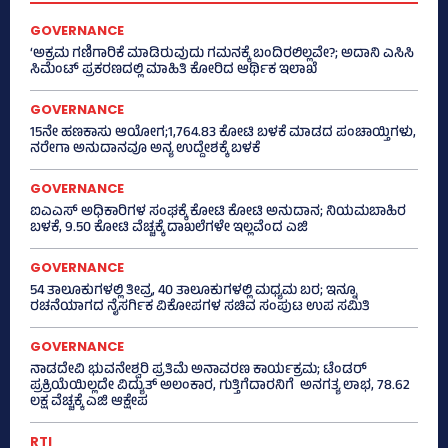
GOVERNANCE
‘ಅಕ್ರಮ ಗಣಿಗಾರಿಕೆ ಮಾಡಿರುವುದು ಗಮನಕ್ಕೆ ಬಂದಿರಲಿಲ್ಲವೇ?; ಅದಾನಿ ಎಸಿಸಿ
ಸಿಮೆಂಟ್ ಪ್ರಕರಣದಲ್ಲಿ ಮಾಹಿತಿ ಕೋರಿದ ಆರ್ಥಿಕ ಇಲಾಖೆ
GOVERNANCE
15ನೇ ಹಣಕಾಸು ಆಯೋಗ;1,764.83 ಕೋಟಿ ಬಳಕೆ ಮಾಡದ ಪಂಚಾಯ್ತಿಗಳು,
ನರೇಗಾ ಅನುದಾನವೂ ಅನ್ಯ ಉದ್ದೇಶಕ್ಕೆ ಬಳಕೆ
GOVERNANCE
ಐಎಎಸ್‌ ಅಧಿಕಾರಿಗಳ ಸಂಘಕ್ಕೆ ಕೋಟಿ ಕೋಟಿ ಅನುದಾನ; ನಿಯಮಬಾಹಿರ
ಬಳಕೆ, 9.50 ಕೋಟಿ ವೆಚ್ಚಕ್ಕೆ ದಾಖಲೆಗಳೇ ಇಲ್ಲವೆಂದ ಎಜಿ
GOVERNANCE
54 ತಾಲೂಕುಗಳಲ್ಲಿ ತೀವ್ರ, 40 ತಾಲೂಕುಗಳಲ್ಲಿ ಮಧ್ಯಮ ಬರ; ಇನ್ನೂ
ರಚನೆಯಾಗದ ನೈಸರ್ಗಿಕ ವಿಕೋಪಗಳ ಸಚಿವ ಸಂಪುಟ ಉಪ ಸಮಿತಿ
GOVERNANCE
ನಾಡದೇವಿ ಭುವನೇಶ್ವರಿ ಪ್ರತಿಮೆ ಅನಾವರಣ ಕಾರ್ಯಕ್ರಮ; ಟೆಂಡರ್
ಪ್ರಕ್ರಿಯೆಯಿಲ್ಲದೇ ವಿದ್ಯುತ್‌ ಅಲಂಕಾರ, ಗುತ್ತಿಗೆದಾರನಿಗೆ ಅನಗತ್ಯ ಲಾಭ, 78.62
ಲಕ್ಷ ವೆಚ್ಚಕ್ಕೆ ಎಜಿ ಆಕ್ಷೇಪ
RTI