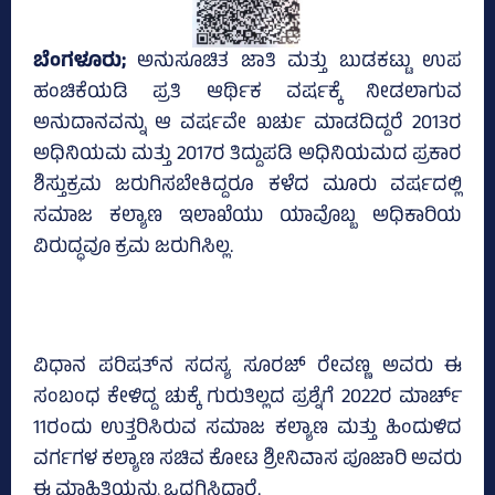
ಬೆಂಗಳೂರು;
ಅನುಸೂಚಿತ ಜಾತಿ ಮತ್ತು ಬುಡಕಟ್ಟು ಉಪ
ಹಂಚಿಕೆಯಡಿ ಪ್ರತಿ ಆರ್ಥಿಕ ವರ್ಷಕ್ಕೆ ನೀಡಲಾಗುವ
ಅನುದಾನವನ್ನು ಆ ವರ್ಷವೇ ಖರ್ಚು ಮಾಡದಿದ್ದರೆ 2013ರ
ಅಧಿನಿಯಮ ಮತ್ತು 2017ರ ತಿದ್ದುಪಡಿ ಅಧಿನಿಯಮದ ಪ್ರಕಾರ
ಶಿಸ್ತುಕ್ರಮ ಜರುಗಿಸಬೇಕಿದ್ದರೂ ಕಳೆದ ಮೂರು ವರ್ಷದಲ್ಲಿ
ಸಮಾಜ ಕಲ್ಯಾಣ ಇಲಾಖೆಯು ಯಾವೊಬ್ಬ ಅಧಿಕಾರಿಯ
ವಿರುದ್ಧವೂ ಕ್ರಮ ಜರುಗಿಸಿಲ್ಲ.
ವಿಧಾನ ಪರಿಷತ್‌ನ ಸದಸ್ಯ ಸೂರಜ್‌ ರೇವಣ್ಣ ಅವರು ಈ
ಸಂಬಂಧ ಕೇಳಿದ್ದ ಚುಕ್ಕೆ ಗುರುತಿಲ್ಲದ ಪ್ರಶ್ನೆಗೆ 2022ರ ಮಾರ್ಚ್‌
11ರಂದು ಉತ್ತರಿಸಿರುವ ಸಮಾಜ ಕಲ್ಯಾಣ ಮತ್ತು ಹಿಂದುಳಿದ
ವರ್ಗಗಳ ಕಲ್ಯಾಣ ಸಚಿವ ಕೋಟ ಶ್ರೀನಿವಾಸ ಪೂಜಾರಿ ಅವರು
ಈ ಮಾಹಿತಿಯನ್ನು ಒದಗಿಸಿದ್ದಾರೆ.