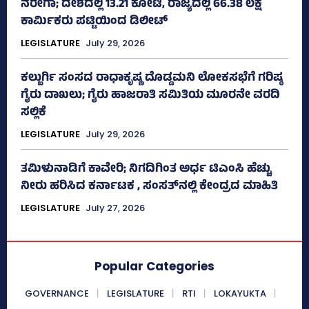
ನರೇಗಾ; ದೇಶದಲ್ಲಿ 13.21 ಕೋಟಿ, ರಾಜ್ಯದಲ್ಲಿ 66.38 ಲಕ್ಷ
ಕಾರ್ಮಿಕರು ಪಟ್ಟಿಯಿಂದ ಡಿಲೀಟ್
LEGISLATURE
July 29, 2026
ಕಲ್ಬುರ್ಗಿ ಸಂಸದ ರಾಧಾಕೃಷ್ಣ ದೊಡ್ಡಮನಿ ಲೋಕಸಭೆಗೆ ಗರಿಷ್ಠ
ಗೈರು ದಾಖಲು; ಗೈರು ಹಾಜರಾತಿ ಸಮಿತಿಯ ಮೂರನೇ ವರದಿ
ಸಲ್ಲಿಕೆ
LEGISLATURE
July 29, 2026
ತಮಿಳುನಾಡಿಗೆ ಕಾವೇರಿ; ನಿಗದಿಗಿಂತ ಅರ್ಧ ಟಿಎಂಸಿ ಹೆಚ್ಚು
ನೀರು ಹರಿಸಿದ ಕರ್ನಾಟಕ , ಸಂಸತ್‌ನಲ್ಲಿ ಕೇಂದ್ರದ ಮಾಹಿತಿ
LEGISLATURE
July 27, 2026
Popular Categories
GOVERNANCE
LEGISLATURE
RTI
LOKAYUKTA