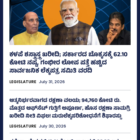
ಕಳಪೆ ಶಸ್ತ್ರಾಸ್ತ್ರ ಖರೀದಿ; ಸರ್ಕಾರದ ಬೊಕ್ಕಸಕ್ಕೆ 62.10
ಕೋಟಿ ನಷ್ಟ, ಗಂಭೀರ ಲೋಪ ಪತ್ತೆ ಹಚ್ಚಿದ
ಸಾರ್ವಜನಿಕ ಲೆಕ್ಕಪತ್ರ ಸಮಿತಿ ವರದಿ
LEGISLATURE
July 31, 2026
ಆತ್ಮನಿರ್ಭರವಾಗದ ರಕ್ಷಣಾ ವಲಯ; 94,760 ಕೋಟಿ ರು.
ಮೊತ್ತದ ಆಫ್‌ಸೆಟ್ ಗುತ್ತಿಗೆ ಅಪೂರ್ಣ, ಹೊಸ ರಕ್ಷಣಾ ಸಾಮಗ್ರಿ
ಖರೀದಿ ನೀತಿ ವಿಫಲ! ಮರುಲೆಕ್ಕಪರಿಶೋಧನೆಗೆ ಶಿಫಾರಸ್ಸು
LEGISLATURE
July 30, 2026