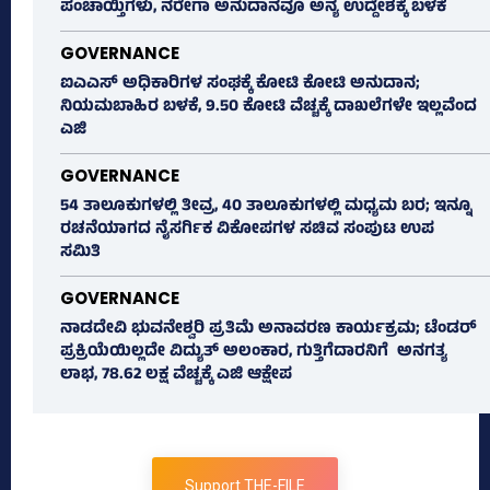
ಪಂಚಾಯ್ತಿಗಳು, ನರೇಗಾ ಅನುದಾನವೂ ಅನ್ಯ ಉದ್ದೇಶಕ್ಕೆ ಬಳಕೆ
GOVERNANCE
ಐಎಎಸ್‌ ಅಧಿಕಾರಿಗಳ ಸಂಘಕ್ಕೆ ಕೋಟಿ ಕೋಟಿ ಅನುದಾನ;
ನಿಯಮಬಾಹಿರ ಬಳಕೆ, 9.50 ಕೋಟಿ ವೆಚ್ಚಕ್ಕೆ ದಾಖಲೆಗಳೇ ಇಲ್ಲವೆಂದ
ಎಜಿ
GOVERNANCE
54 ತಾಲೂಕುಗಳಲ್ಲಿ ತೀವ್ರ, 40 ತಾಲೂಕುಗಳಲ್ಲಿ ಮಧ್ಯಮ ಬರ; ಇನ್ನೂ
ರಚನೆಯಾಗದ ನೈಸರ್ಗಿಕ ವಿಕೋಪಗಳ ಸಚಿವ ಸಂಪುಟ ಉಪ
ಸಮಿತಿ
GOVERNANCE
ನಾಡದೇವಿ ಭುವನೇಶ್ವರಿ ಪ್ರತಿಮೆ ಅನಾವರಣ ಕಾರ್ಯಕ್ರಮ; ಟೆಂಡರ್
ಪ್ರಕ್ರಿಯೆಯಿಲ್ಲದೇ ವಿದ್ಯುತ್‌ ಅಲಂಕಾರ, ಗುತ್ತಿಗೆದಾರನಿಗೆ ಅನಗತ್ಯ
ಲಾಭ, 78.62 ಲಕ್ಷ ವೆಚ್ಚಕ್ಕೆ ಎಜಿ ಆಕ್ಷೇಪ
Support THE-FILE