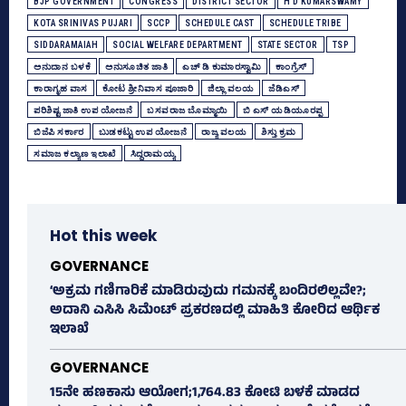
BJP GOVERNMENT
CONGRESS
DISTRICT SECTOR
H D KUMARSWAMY
KOTA SRINIVAS PUJARI
SCCP
SCHEDULE CAST
SCHEDULE TRIBE
SIDDARAMAIAH
SOCIAL WELFARE DEPARTMENT
STATE SECTOR
TSP
ಅನುದಾನ ಬಳಕೆ
ಅನುಸೂಚಿತ ಜಾತಿ
ಎಚ್‌ ಡಿ ಕುಮಾರಸ್ವಾಮಿ
ಕಾಂಗ್ರೆಸ್‌
ಕಾರಾಗೃಹ ವಾಸ
ಕೋಟ ಶ್ರೀನಿವಾಸ ಪೂಜಾರಿ
ಜಿಲ್ಲಾ ವಲಯ
ಜೆಡಿಎಸ್‌
ಪರಿಶಿಷ್ಟ ಜಾತಿ ಉಪ ಯೋಜನೆ
ಬಸವರಾಜ ಬೊಮ್ಮಾಯಿ
ಬಿ ಎಸ್‌ ಯಡಿಯೂರಪ್ಪ
ಬಿಜೆಪಿ ಸರ್ಕಾರ
ಬುಡಕಟ್ಟು ಉಪ ಯೋಜನೆ
ರಾಜ್ಯ ವಲಯ
ಶಿಸ್ತು ಕ್ರಮ
ಸಮಾಜ ಕಲ್ಯಾಣ ಇಲಾಖೆ
ಸಿದ್ದರಾಮಯ್ಯ
Hot this week
GOVERNANCE
‘ಅಕ್ರಮ ಗಣಿಗಾರಿಕೆ ಮಾಡಿರುವುದು ಗಮನಕ್ಕೆ ಬಂದಿರಲಿಲ್ಲವೇ?;
ಅದಾನಿ ಎಸಿಸಿ ಸಿಮೆಂಟ್ ಪ್ರಕರಣದಲ್ಲಿ ಮಾಹಿತಿ ಕೋರಿದ ಆರ್ಥಿಕ
ಇಲಾಖೆ
GOVERNANCE
15ನೇ ಹಣಕಾಸು ಆಯೋಗ;1,764.83 ಕೋಟಿ ಬಳಕೆ ಮಾಡದ