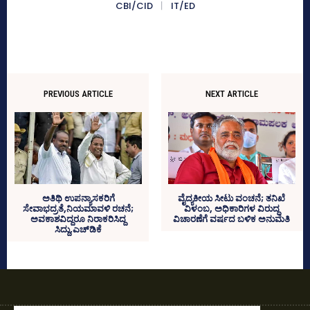
CBI/CID
IT/ED
PREVIOUS ARTICLE
NEXT ARTICLE
ವೈದ್ಯಕೀಯ ಸೀಟು ವಂಚನೆ; ತನಿಖೆ
ಅತಿಥಿ ಉಪನ್ಯಾಸಕರಿಗೆ
ವಿಳಂಬ, ಅಧಿಕಾರಿಗಳ ವಿರುದ್ಧ
ಸೇವಾಭದ್ರತೆ,ನಿಯಮಾವಳಿ ರಚನೆ;
ವಿಚಾರಣೆಗೆ ವರ್ಷದ ಬಳಿಕ ಅನುಮತಿ
ಅವಕಾಶವಿದ್ದರೂ ನಿರಾಕರಿಸಿದ್ದ
ಸಿದ್ದು,ಎಚ್‌ಡಿಕೆ