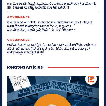
ಒಳ ಮೀಸಲಾತಿ; ನಿವೃತ್ತ ನ್ಯಾಯಮೂರ್ತಿ ನಾಗಮೋಹನ್ ದಾಸ್ ಆಯೋಗಕ್ಕೆ
86.19 ಕೋಟಿ ರು ವೆಚ್ಚ, ಆರ್‍‌ಟಿಐ ಮಾಹಿತಿ ಬಹಿರಂಗ
GOVERNANCE
ಕೆಂಪಣ್ಣ ಆಯೋಗ ವರದಿ; ಸದನದಲ್ಲಿ ಮಂಡನೆಯಾಗದಿದ್ದರೂ 9 ವರ್ಷದ
ಬಳಿಕ ಭರವಸೆ ಮುಕ್ತಾಯಗೊಳಿಸಿದ ಸಮಿತಿ, ಇಲ್ಲಿ ಏನೂ
ಮಾಡುವುದಕ್ಕಾಗುವುದಿಲ್ಲವೆಂದಿದ್ದೇಕೆ ತುಷಾರ್ ಗಿರಿನಾಥ್?
GOVERNANCE
ಆರ್‍‌ಎಸ್‌ಎಸ್‌, ಬಿಎಸ್‌ವೈ ಕುರಿತು ಬಿಜೆಪಿ ಶಾಸಕ ಸುರೇಶ್‌ಗೌಡರ ಆರೋಪ;
ತನಿಖೆ ನಡೆಸದ ಕಾಂಗ್ರೆಸ್‌ ಸರ್ಕಾರ, 8 ತಿಂಗಳಿನಿಂದಲೂ ಜಿ ಪರಮೇಶ್ವರ್
ಲಾಗಿನ್‌ನಲ್ಲೇ ತೆವಳುತ್ತಿದೆ ಟಿಪ್ಪಣಿ
Related Articles