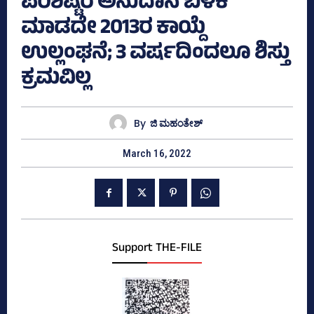
ಪರಿಶಿಷ್ಟರ ಅನುದಾನ ಬಳಕೆ
ಮಾಡದೇ 2013ರ ಕಾಯ್ದೆ
ಉಲ್ಲಂಘನೆ; 3 ವರ್ಷದಿಂದಲೂ ಶಿಸ್ತು
ಕ್ರಮವಿಲ್ಲ
By
ಜಿ ಮಹಂತೇಶ್
March 16, 2022
Support THE-FILE