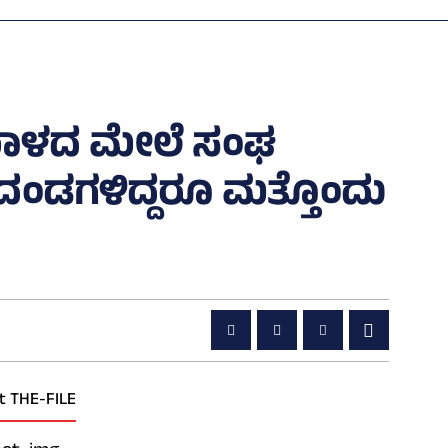
ೋಮಾಳದ ಮೇಲೆ ಸಂಘ
ದಂಡಗಳಿದ್ದರೂ ಮತ್ತೊಂದು
t THE-FILE