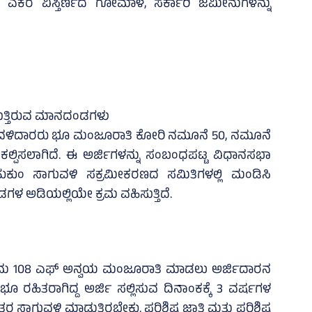
,779 ಎಕರೆ ವಿಸ್ತಿರ್ಣದ ಗೋಮಾಳ, ಸರ್ಕಾರಿ ಜಮೀನುಗಳನ್ನು
್ತಿರುವ ಮಾನದಂಡಗಳು
ಾಗುವಳಿದಾರರು ಭೂ ಮಂಜೂರಾತಿ ಕೋರಿ ನಮೂನೆ 50, ನಮೂನೆ
ಕಲ್ಪಿಸಲಾಗಿದೆ. ಈ ಅರ್ಜಿಗಳನ್ನು ಸಂಬಂಧಪಟ್ಟ ವಿಧಾನಸಭಾ
್‌ಹುಕುಂ ಸಾಗುವಳಿ ಸಕ್ರಮೀಕರಣದ ಸಮಿತಿಗಳಲ್ಲಿ ಮಂಡಿಸಿ
ಅಡಿಯಲ್ಲಿಯೇ ಕ್ರಮ ವಹಿಸುತ್ತಿದೆ.
108 ಎಫ್‌ ಅನ್ವಯ ಮಂಜೂರಾತಿ ಮಾಡಲು ಅರ್ಜಿದಾರನ
ೂ ರಹಿತರಾಗಿದ್ದ ಅರ್ಜಿ ಸಲ್ಲಿಸುವ ದಿನಾಂಕಕ್ಕೆ 3 ವರ್ಷಗಳ
ಗುವಳಿ ಮಾಡುತ್ತಿರಬೇಕು. ಪರಿಶಿಷ್ಟ ಜಾತಿ ಮತ್ತು ಪರಿಶಿಷ್ಟ