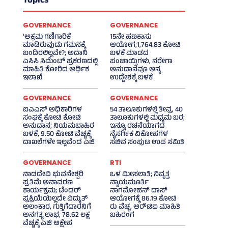
Topics
GOVERNANCE
GOVERNANCE
‘ಅಕ್ರಮ ಗಣಿಗಾರಿಕೆ
15ನೇ ಹಣಕಾಸು
ಮಾಡಿರುವುದು ಗಮನಕ್ಕೆ
ಆಯೋಗ;1,764.83 ಕೋಟಿ
ಬಂದಿರಲಿಲ್ಲವೇ?; ಅದಾನಿ
ಬಳಕೆ ಮಾಡದ
ಎಸಿಸಿ ಸಿಮೆಂಟ್ ಪ್ರಕರಣದಲ್ಲಿ
ಪಂಚಾಯ್ತಿಗಳು, ನರೇಗಾ
ಮಾಹಿತಿ ಕೋರಿದ ಆರ್ಥಿಕ
ಅನುದಾನವೂ ಅನ್ಯ
ಇಲಾಖೆ
ಉದ್ದೇಶಕ್ಕೆ ಬಳಕೆ
GOVERNANCE
GOVERNANCE
ಐಎಎಸ್‌ ಅಧಿಕಾರಿಗಳ
54 ತಾಲೂಕುಗಳಲ್ಲಿ ತೀವ್ರ, 40
ಸಂಘಕ್ಕೆ ಕೋಟಿ ಕೋಟಿ
ತಾಲೂಕುಗಳಲ್ಲಿ ಮಧ್ಯಮ ಬರ;
ಅನುದಾನ; ನಿಯಮಬಾಹಿರ
ಇನ್ನೂ ರಚನೆಯಾಗದ
ಬಳಕೆ, 9.50 ಕೋಟಿ ವೆಚ್ಚಕ್ಕೆ
ನೈಸರ್ಗಿಕ ವಿಕೋಪಗಳ
ದಾಖಲೆಗಳೇ ಇಲ್ಲವೆಂದ ಎಜಿ
ಸಚಿವ ಸಂಪುಟ ಉಪ ಸಮಿತಿ
GOVERNANCE
RTI
ನಾಡದೇವಿ ಭುವನೇಶ್ವರಿ
ಒಳ ಮೀಸಲಾತಿ; ನಿವೃತ್ತ
ಪ್ರತಿಮೆ ಅನಾವರಣ
ನ್ಯಾಯಮೂರ್ತಿ
ಕಾರ್ಯಕ್ರಮ; ಟೆಂಡರ್
ನಾಗಮೋಹನ್ ದಾಸ್
ಪ್ರಕ್ರಿಯೆಯಿಲ್ಲದೇ ವಿದ್ಯುತ್‌
ಆಯೋಗಕ್ಕೆ 86.19 ಕೋಟಿ
ಅಲಂಕಾರ, ಗುತ್ತಿಗೆದಾರನಿಗೆ
ರು ವೆಚ್ಚ, ಆರ್‍‌ಟಿಐ ಮಾಹಿತಿ
ಅನಗತ್ಯ ಲಾಭ, 78.62 ಲಕ್ಷ
ಬಹಿರಂಗ
ವೆಚ್ಚಕ್ಕೆ ಎಜಿ ಆಕ್ಷೇಪ