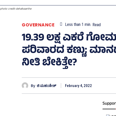
photo credit-dehalivaarthe
GOVERNANCE
Less than 1
min.
Read
19.39 ಲಕ್ಷ ಎಕರೆ ಗ
ಪರಿವಾರದ ಕಣ್ಣು; ಮಾನ
ನೀತಿ ಬೇಕಿತ್ತೇ?
By
ಜಿ ಮಹಂತೇಶ್
February 4, 2022
Suppor