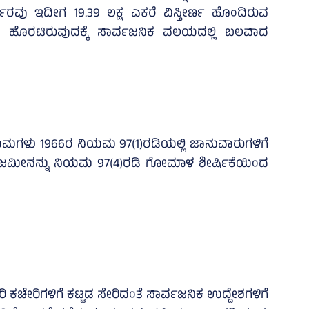
ಸರ್ಕಾರವು ಇದೀಗ 19.39 ಲಕ್ಷ ಎಕರೆ ವಿಸ್ತೀರ್ಣ ಹೊಂದಿರುವ
ು ಹೊರಟಿರುವುದಕ್ಕೆ ಸಾರ್ವಜನಿಕ ವಲಯದಲ್ಲಿ ಬಲವಾದ
ಳು 1966ರ ನಿಯಮ 97(1)ರಡಿಯಲ್ಲಿ ಜಾನುವಾರುಗಳಿಗೆ
ೀನನ್ನು ನಿಯಮ 97(4)ರಡಿ ಗೋಮಾಳ ಶೀರ್ಷಿಕೆಯಿಂದ
ರ್ಕಾರಿ ಕಚೇರಿಗಳಿಗೆ ಕಟ್ಟಡ ಸೇರಿದಂತೆ ಸಾರ್ವಜನಿಕ ಉದ್ದೇಶಗಳಿಗೆ