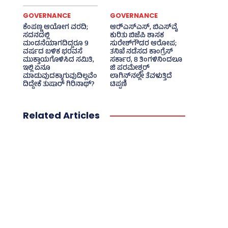
GOVERNANCE
GOVERNANCE
ಕೆಂಪಣ್ಣ ಆಯೋಗ ವರದಿ;
ಆರ್‍‌ಎಸ್‌ಎಸ್‌, ಬಿಎಸ್‌ವೈ
ಸದನದಲ್ಲಿ
ಕುರಿತು ಬಿಜೆಪಿ ಶಾಸಕ
ಮಂಡನೆಯಾಗದಿದ್ದರೂ 9
ಸುರೇಶ್‌ಗೌಡರ ಆರೋಪ;
ವರ್ಷದ ಬಳಿಕ ಭರವಸೆ
ತನಿಖೆ ನಡೆಸದ ಕಾಂಗ್ರೆಸ್‌
ಮುಕ್ತಾಯಗೊಳಿಸಿದ ಸಮಿತಿ,
ಸರ್ಕಾರ, 8 ತಿಂಗಳಿನಿಂದಲೂ
ಇಲ್ಲಿ ಏನೂ
ಜಿ ಪರಮೇಶ್ವರ್
ಮಾಡುವುದಕ್ಕಾಗುವುದಿಲ್ಲವೆಂ
ಲಾಗಿನ್‌ನಲ್ಲೇ ತೆವಳುತ್ತಿದೆ
ದಿದ್ದೇಕೆ ತುಷಾರ್ ಗಿರಿನಾಥ್?
ಟಿಪ್ಪಣಿ
Related Articles