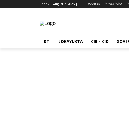
About us
Privacy Policy
T
Friday | August 7, 2026 |
RTI
LOKAYUKTA
CBI – CID
GOVE