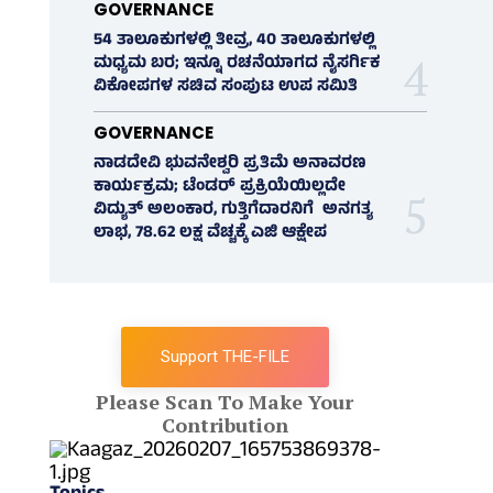
GOVERNANCE
54 ತಾಲೂಕುಗಳಲ್ಲಿ ತೀವ್ರ, 40 ತಾಲೂಕುಗಳಲ್ಲಿ
ಮಧ್ಯಮ ಬರ; ಇನ್ನೂ ರಚನೆಯಾಗದ ನೈಸರ್ಗಿಕ
ವಿಕೋಪಗಳ ಸಚಿವ ಸಂಪುಟ ಉಪ ಸಮಿತಿ
GOVERNANCE
ನಾಡದೇವಿ ಭುವನೇಶ್ವರಿ ಪ್ರತಿಮೆ ಅನಾವರಣ
ಕಾರ್ಯಕ್ರಮ; ಟೆಂಡರ್ ಪ್ರಕ್ರಿಯೆಯಿಲ್ಲದೇ
ವಿದ್ಯುತ್‌ ಅಲಂಕಾರ, ಗುತ್ತಿಗೆದಾರನಿಗೆ ಅನಗತ್ಯ
ಲಾಭ, 78.62 ಲಕ್ಷ ವೆಚ್ಚಕ್ಕೆ ಎಜಿ ಆಕ್ಷೇಪ
Support THE-FILE
Please Scan To Make Your
Contribution