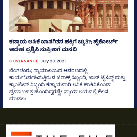
ಕಡ್ಡಾಯ ಲಸಿಕೆ ಖಾಸಗಿತನ ಹಕ್ಕಿಗೆ ಚ್ಯುತಿ?; ಹೈಕೋರ್ಟ್‌
ಆದೇಶ ಪ್ರಶ್ನಿಸಿ ಸುಪ್ರೀಂಗೆ ಮನವಿ
GOVERNANCE
July 23, 2021
ಬೆಂಗಳೂರು; ನ್ಯಾಯಾಲಯದ ಆವರಣದಲ್ಲಿ
ಕಾರ್ಯನಿರ್ವಹಿಸುತ್ತಿರುವ ಜೆರಾಕ್ಸ್‌ ಸಿಬ್ಬಂದಿ, ಜಾಬ್‌ ಟೈಪಿಸ್ಟ್‌ ಮತ್ತು
ಕ್ಯಾಂಟೀನ್‌ ಸಿಬ್ಬಂದಿ ಕಡ್ಡಾಯವಾಗಿ ಲಸಿಕೆ ಹಾಕಿಸಿಕೊಂಡು
ಪ್ರಮಾಣಪತ್ರ ಹೊಂದಿದ್ದರಷ್ಟೇ ನ್ಯಾಯಾಲಯದಲ್ಲಿ ಕೆಲಸ
ಮಾಡಲು...