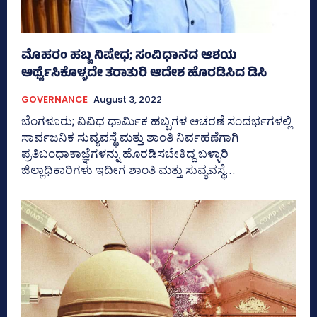
ಮೊಹರಂ ಹಬ್ಬ ನಿಷೇಧ; ಸಂವಿಧಾನದ ಆಶಯ
ಅರ್ಥೈಸಿಕೊಳ್ಳದೇ ತರಾತುರಿ ಆದೇಶ ಹೊರಡಿಸಿದ ಡಿಸಿ
GOVERNANCE
August 3, 2022
ಬೆಂಗಳೂರು; ವಿವಿಧ ಧಾರ್ಮಿಕ ಹಬ್ಬಗಳ ಆಚರಣೆ ಸಂದರ್ಭಗಳಲ್ಲಿ
ಸಾರ್ವಜನಿಕ ಸುವ್ಯವಸ್ಥೆ ಮತ್ತು ಶಾಂತಿ ನಿರ್ವಹಣೆಗಾಗಿ
ಪ್ರತಿಬಂಧಾಕಾಜ್ಞೆಗಳನ್ನು ಹೊರಡಿಸಬೇಕಿದ್ದ ಬಳ್ಳಾರಿ
ಜಿಲ್ಲಾಧಿಕಾರಿಗಳು ಇದೀಗ ಶಾಂತಿ ಮತ್ತು ಸುವ್ಯವಸ್ಥೆ...