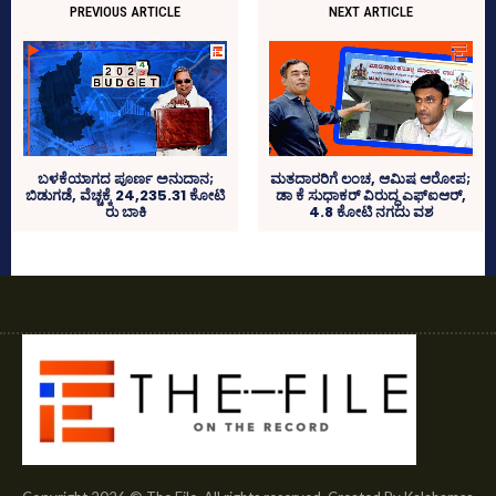
PREVIOUS ARTICLE
NEXT ARTICLE
ಬಳಕೆಯಾಗದ ಪೂರ್ಣ ಅನುದಾನ;
ಮತದಾರರಿಗೆ ಲಂಚ, ಆಮಿಷ ಆರೋಪ;
ಬಿಡುಗಡೆ, ವೆಚ್ಚಕ್ಕೆ 24,235.31 ಕೋಟಿ
ಡಾ ಕೆ ಸುಧಾಕರ್‍‌ ವಿರುದ್ಧ ಎಫ್‌ಐಆರ್‍‌,
ರು ಬಾಕಿ
4.8 ಕೋಟಿ ನಗದು ವಶ