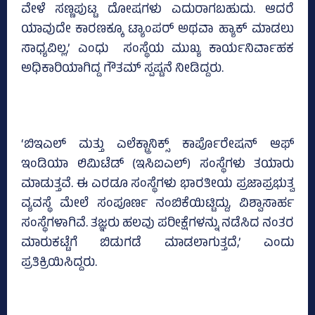
ವೇಳೆ ಸಣ್ಣಪುಟ್ಟ ದೋಷಗಳು ಎದುರಾಗಬಹುದು. ಆದರೆ
ಯಾವುದೇ ಕಾರಣಕ್ಕೂ ಟ್ಯಾಂಪರ್‌ ಅಥವಾ ಹ್ಯಾಕ್‌ ಮಾಡಲು
ಸಾಧ್ಯವಿಲ್ಲ,’ ಎಂಧು ಸಂಸ್ಥೆಯ ಮುಖ್ಯ ಕಾರ್ಯನಿರ್ವಾಹಕ
ಅಧಿಕಾರಿಯಾಗಿದ್ದ ಗೌತಮ್‌ ಸ್ಪಷ್ಟನೆ ನೀಡಿದ್ದರು.
‘ಬಿಇಎಲ್‌ ಮತ್ತು ಎಲೆಕ್ಟ್ರಾನಿಕ್ಸ್‌ ಕಾರ್ಪೊರೇಷನ್‌ ಆಫ್‌
ಇಂಡಿಯಾ ಲಿಮಿಟೆಡ್‌ (ಇಸಿಐಎಲ್‌) ಸಂಸ್ಥೆಗಳು ತಯಾರು
ಮಾಡುತ್ತವೆ. ಈ ಎರಡೂ ಸಂಸ್ಥೆಗಳು ಭಾರತೀಯ ಪ್ರಜಾಪ್ರಭುತ್ವ
ವ್ಯವಸ್ಥೆ ಮೇಲೆ ಸಂಪೂರ್ಣ ನಂಬಿಕೆಯಿಟ್ಟಿದ್ದು, ವಿಶ್ವಾಸಾರ್ಹ
ಸಂಸ್ಥೆಗಳಾಗಿವೆ. ತಜ್ಞರು ಹಲವು ಪರೀಕ್ಷೆಗಳನ್ನು ನಡೆಸಿದ ನಂತರ
ಮಾರುಕಟ್ಟೆಗೆ ಬಿಡುಗಡೆ ಮಾಡಲಾಗುತ್ತದೆ,’ ಎಂದು
ಪ್ರತಿಕ್ರಿಯಿಸಿದ್ದರು.