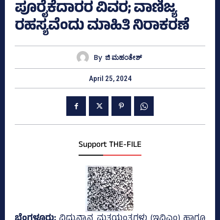
ಪೂರೈಕೆದಾರರ ವಿವರ; ವಾಣಿಜ್ಯ
ರಹಸ್ಯವೆಂದು ಮಾಹಿತಿ ನಿರಾಕರಣೆ
By
ಜಿ ಮಹಂತೇಶ್
April 25, 2024
Support THE-FILE
ಬೆಂಗಳೂರು;
ವಿದ್ಯುನ್ಮಾನ ಮತಯಂತ್ರಗಳು (ಇವಿಎಂ) ಹಾಗೂ