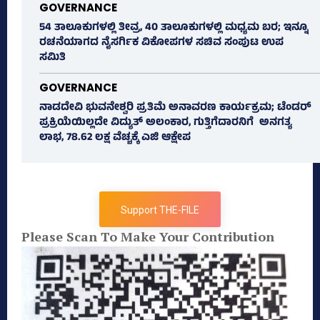
GOVERNANCE
54 ತಾಲೂಕುಗಳಲ್ಲಿ ತೀವ್ರ, 40 ತಾಲೂಕುಗಳಲ್ಲಿ ಮಧ್ಯಮ ಬರ; ಇನ್ನೂ
ರಚನೆಯಾಗದ ನೈಸರ್ಗಿಕ ವಿಕೋಪಗಳ ಸಚಿವ ಸಂಪುಟ ಉಪ
ಸಮಿತಿ
GOVERNANCE
ನಾಡದೇವಿ ಭುವನೇಶ್ವರಿ ಪ್ರತಿಮೆ ಅನಾವರಣ ಕಾರ್ಯಕ್ರಮ; ಟೆಂಡರ್
ಪ್ರಕ್ರಿಯೆಯಿಲ್ಲದೇ ವಿದ್ಯುತ್‌ ಅಲಂಕಾರ, ಗುತ್ತಿಗೆದಾರನಿಗೆ ಅನಗತ್ಯ
ಲಾಭ, 78.62 ಲಕ್ಷ ವೆಚ್ಚಕ್ಕೆ ಎಜಿ ಆಕ್ಷೇಪ
Support THE-FILE
Please Scan To Make Your Contribution