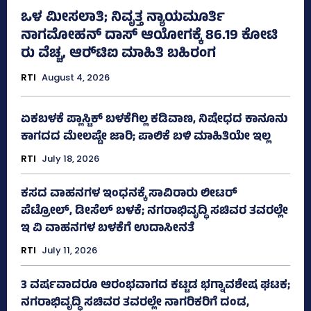
ಒಳ ಮೀಸಲಾತಿ; ನಿವೃತ್ತ ನ್ಯಾಯಮೂರ್ತಿ
ನಾಗಮೋಹನ್ ದಾಸ್ ಆಯೋಗಕ್ಕೆ 86.19 ಕೋಟಿ
ರು ವೆಚ್ಚ, ಆರ್‍‌ಟಿಐ ಮಾಹಿತಿ ಬಹಿರಂಗ
RTI
August 4, 2026
ಏಕಬಳಕೆ ಪ್ಲಾಸ್ಟಿಕ್‌ ಬಳಕೆಗಿಲ್ಲ ಕಡಿವಾಣ, ನಿಷೇಧದ ಕಾನೂನು
ಕಾಗದದ ಮೇಲಷ್ಟೇ ಜಾರಿ; ಪಾಲಿಕೆ ಬಳಿ ಮಾಹಿತಿಯೇ ಇಲ್ಲ
RTI
July 18, 2026
ಕಸದ ವಾಹನಗಳ ಇಂಧನಕ್ಕೆ ಸಾವಿರಾರು ಲೀಟರ್‌
ಪೆಟ್ರೋಲ್, ಡೀಸೆಲ್ ಬಳಕೆ; ನಗರಾಭಿವೃದ್ಧಿ ಸಚಿವರ ತವರಲ್ಲೇ
ಇ ವಿ ವಾಹನಗಳ ಬಳಕೆಗೆ ಉದಾಸೀನತೆ
RTI
July 11, 2026
3 ವರ್ಷವಾದರೂ ಆರಂಭವಾಗದ ಕಟ್ಟಡ ಭಗ್ನಾವಶೇಷ ಘಟಕ;
ನಗರಾಭಿವೃದ್ಧಿ ಸಚಿವರ ತವರಲ್ಲೇ ನಾಗರಿಕರಿಗೆ ದಂಡ,