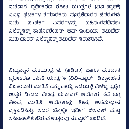
ಮತದಾನ ದೃಢೀಕರಣ ರಸೀತಿ ಯಂತ್ರಗಳ (ವಿವಿ-ಪ್ಯಾಟ್‌)
ವಿವಿಧ ಘಟಕಗಳ ತಯಾರಕರು, ಪೂರೈಕೆದಾರರ ಹೆಸರುಗಳು
ಮತ್ತು ಸಂಪರ್ಕ ವಿವರಗಳನ್ನು ಬಹಿರಂಗಪಡಿಸಲು
ಎಲೆಕ್ಟ್ರಾನಿಕ್ಸ್ ಕಾರ್ಪೊರೇಷನ್ ಆಫ್ ಇಂಡಿಯಾ ಲಿಮಿಟೆಡ್
ಮತ್ತು ಭಾರತ್ ಎಲೆಕ್ಟ್ರಾನಿಕ್ಸ್ ಲಿಮಿಟೆಡ್ ನಿರಾಕರಿಸಿವೆ.
ವಿದ್ಯುನ್ಮಾನ ಮತಯಂತ್ರಗಳು (ಇವಿಎಂ) ಹಾಗೂ ಮತದಾನ
ದೃಢೀಕರಣ ರಸೀತಿ ಯಂತ್ರಗಳ (ವಿವಿ-ಪ್ಯಾಟ್‌_ ವಿಶ್ವಾಸರ್ಹತೆ
ವಿಚಾರವಾಗಿ ಮಾಹಿತಿ ಹಕ್ಕು ಕಾಯ್ದೆ ಅಡಿಯಲ್ಲಿ ಕೇಳಿದ್ದ ಪ್ರಶ್ನೆಗೆ
ಉತ್ತರ ನೀಡದ ಕೇಂದ್ರ ಚುನಾವಣೆ ಆಯೋಗ ನಡೆ ಬಗ್ಗೆ
ಕೇಂದ್ರ ಮಾಹಿತಿ ಆಯೋಗವು ತೀವ್ರ ಅಸಮಾಧಾನ
ವ್ಯಕ್ತಪಡಿಸಿತ್ತು. ಇದರ ಬೆನ್ನಲ್ಲೇ ಇದೀಗ ಬಿಇಎಲ್‌ ಮತ್ತು
ಇಸಿಐಎಲ್‌ ನೀಡಿರುವ ಉತ್ತರವು ಮುನ್ನೆಲೆಗೆ ಬಂದಿದೆ.