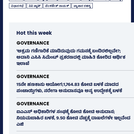
ವಿಧಾನಸಭೆ
ವಿವಿ ಪ್ಯಾಟ್‌
ವೆಂಕಟೇಶ್‌ ನಾಯಕ್‌
ವ್ಯಾಪಾರ ರಹಸ್ಯ
Hot this week
GOVERNANCE
‘ಅಕ್ರಮ ಗಣಿಗಾರಿಕೆ ಮಾಡಿರುವುದು ಗಮನಕ್ಕೆ ಬಂದಿರಲಿಲ್ಲವೇ?;
ಅದಾನಿ ಎಸಿಸಿ ಸಿಮೆಂಟ್ ಪ್ರಕರಣದಲ್ಲಿ ಮಾಹಿತಿ ಕೋರಿದ ಆರ್ಥಿಕ
ಇಲಾಖೆ
GOVERNANCE
15ನೇ ಹಣಕಾಸು ಆಯೋಗ;1,764.83 ಕೋಟಿ ಬಳಕೆ ಮಾಡದ
ಪಂಚಾಯ್ತಿಗಳು, ನರೇಗಾ ಅನುದಾನವೂ ಅನ್ಯ ಉದ್ದೇಶಕ್ಕೆ ಬಳಕೆ
GOVERNANCE
ಐಎಎಸ್‌ ಅಧಿಕಾರಿಗಳ ಸಂಘಕ್ಕೆ ಕೋಟಿ ಕೋಟಿ ಅನುದಾನ;
ನಿಯಮಬಾಹಿರ ಬಳಕೆ, 9.50 ಕೋಟಿ ವೆಚ್ಚಕ್ಕೆ ದಾಖಲೆಗಳೇ ಇಲ್ಲವೆಂದ
ಎಜಿ