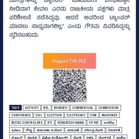
ಯಂತ್ರಗಳನ್ನು ಟ್ಯಾಂಪರ್‌ ಮಾಡುವಂತೆ ಪಂಥಾಹ್ವಾನ
ನೀಡಿದಾಗ ಕೇವಲ ಎರಡು ರಾಜಕೀಯ ಪಕ್ಷಗಳು ಮಾತ್ರ
ಪರಿಶೀಲನೆ ನಡೆಸಿದ್ದವು. ಆದರೆ ಅವರಿಂದ ಟ್ಯಾಂಪರ್‌
ಮಾಡಲು ಸಾಧ್ಯವಾಗಲಿಲ್ಲ,” ಎಂದು ಗೌತಮ ವಿವರಿಸಿದ್ದನ್ನು
ಸ್ಮರಿಸಬಹುದು.
Support THE-FILE
TAGS
ACTIVIST
BEL
BHARATH
COMMERICIAL
COMMISSION
CONFIDENCE
ECIL
ELECTION
ELECTRONIC
EVM
MACHINES
MICRO CONTROLERS
RTI
VENKATESH NAYAK
VV PAT
ಆರ್‌ಟಿಐ
ಇವಿಎಂ
ಗೌಪ್ಯ
ಚುನಾವಣಾ ಆಯೋಗ
ಚುನಾವಣೆ
ನರೇಂದ್ರ ಮೋದಿ
ನಿರಾಕರಣೆ
ಬಿಇಎಲ್‌
ಮಾಹಿತಿ
ಮೈಕ್ರೋ ಕಂಟ್ರೋಲರ್ಸ್‌
ಮೋದಿ
ರಹಸ್ಯ
ಲೋಕಸಭೆ
ವಾಣಿಜ್ಯ