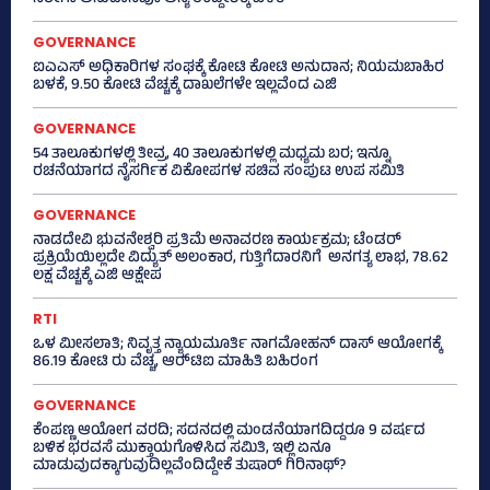
GOVERNANCE
ಐಎಎಸ್‌ ಅಧಿಕಾರಿಗಳ ಸಂಘಕ್ಕೆ ಕೋಟಿ ಕೋಟಿ ಅನುದಾನ; ನಿಯಮಬಾಹಿರ
ಬಳಕೆ, 9.50 ಕೋಟಿ ವೆಚ್ಚಕ್ಕೆ ದಾಖಲೆಗಳೇ ಇಲ್ಲವೆಂದ ಎಜಿ
GOVERNANCE
54 ತಾಲೂಕುಗಳಲ್ಲಿ ತೀವ್ರ, 40 ತಾಲೂಕುಗಳಲ್ಲಿ ಮಧ್ಯಮ ಬರ; ಇನ್ನೂ
ರಚನೆಯಾಗದ ನೈಸರ್ಗಿಕ ವಿಕೋಪಗಳ ಸಚಿವ ಸಂಪುಟ ಉಪ ಸಮಿತಿ
GOVERNANCE
ನಾಡದೇವಿ ಭುವನೇಶ್ವರಿ ಪ್ರತಿಮೆ ಅನಾವರಣ ಕಾರ್ಯಕ್ರಮ; ಟೆಂಡರ್
ಪ್ರಕ್ರಿಯೆಯಿಲ್ಲದೇ ವಿದ್ಯುತ್‌ ಅಲಂಕಾರ, ಗುತ್ತಿಗೆದಾರನಿಗೆ ಅನಗತ್ಯ ಲಾಭ, 78.62
ಲಕ್ಷ ವೆಚ್ಚಕ್ಕೆ ಎಜಿ ಆಕ್ಷೇಪ
RTI
ಒಳ ಮೀಸಲಾತಿ; ನಿವೃತ್ತ ನ್ಯಾಯಮೂರ್ತಿ ನಾಗಮೋಹನ್ ದಾಸ್ ಆಯೋಗಕ್ಕೆ
86.19 ಕೋಟಿ ರು ವೆಚ್ಚ, ಆರ್‍‌ಟಿಐ ಮಾಹಿತಿ ಬಹಿರಂಗ
GOVERNANCE
ಕೆಂಪಣ್ಣ ಆಯೋಗ ವರದಿ; ಸದನದಲ್ಲಿ ಮಂಡನೆಯಾಗದಿದ್ದರೂ 9 ವರ್ಷದ
ಬಳಿಕ ಭರವಸೆ ಮುಕ್ತಾಯಗೊಳಿಸಿದ ಸಮಿತಿ, ಇಲ್ಲಿ ಏನೂ
ಮಾಡುವುದಕ್ಕಾಗುವುದಿಲ್ಲವೆಂದಿದ್ದೇಕೆ ತುಷಾರ್ ಗಿರಿನಾಥ್?