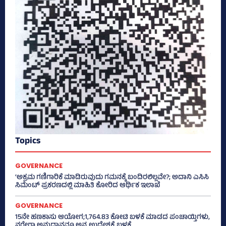
Topics
GOVERNANCE
‘ಅಕ್ರಮ ಗಣಿಗಾರಿಕೆ ಮಾಡಿರುವುದು ಗಮನಕ್ಕೆ ಬಂದಿರಲಿಲ್ಲವೇ?; ಅದಾನಿ ಎಸಿಸಿ
ಸಿಮೆಂಟ್ ಪ್ರಕರಣದಲ್ಲಿ ಮಾಹಿತಿ ಕೋರಿದ ಆರ್ಥಿಕ ಇಲಾಖೆ
GOVERNANCE
15ನೇ ಹಣಕಾಸು ಆಯೋಗ;1,764.83 ಕೋಟಿ ಬಳಕೆ ಮಾಡದ ಪಂಚಾಯ್ತಿಗಳು,
ನರೇಗಾ ಅನುದಾನವೂ ಅನ್ಯ ಉದ್ದೇಶಕ್ಕೆ ಬಳಕೆ