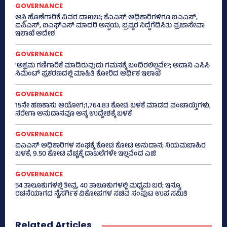
GOVERNANCE
ಆಸ್ತಿ ಹೊಣೆಗಾರಿಕೆ ವಿವರ ದಾಖಲು; ಕೆಎಎಸ್ ಅಧಿಕಾರಿಗಳಿಗೂ ಐಎಎಸ್‌,
ಐಪಿಎಸ್‌, ಐಎಫ್‌ಎಸ್‌ ಮಾದರಿ ಅನ್ವಯ, ಭ್ರಷ್ಟರ ನಿದ್ದೆಗೆಡಿಸಿತು ಪ್ರಜಾಸೇವಾ
ಇಲಾಖೆ ಆದೇಶ
GOVERNANCE
‘ಅಕ್ರಮ ಗಣಿಗಾರಿಕೆ ಮಾಡಿರುವುದು ಗಮನಕ್ಕೆ ಬಂದಿರಲಿಲ್ಲವೇ?; ಅದಾನಿ ಎಸಿಸಿ
ಸಿಮೆಂಟ್ ಪ್ರಕರಣದಲ್ಲಿ ಮಾಹಿತಿ ಕೋರಿದ ಆರ್ಥಿಕ ಇಲಾಖೆ
GOVERNANCE
15ನೇ ಹಣಕಾಸು ಆಯೋಗ;1,764.83 ಕೋಟಿ ಬಳಕೆ ಮಾಡದ ಪಂಚಾಯ್ತಿಗಳು,
ನರೇಗಾ ಅನುದಾನವೂ ಅನ್ಯ ಉದ್ದೇಶಕ್ಕೆ ಬಳಕೆ
GOVERNANCE
ಐಎಎಸ್‌ ಅಧಿಕಾರಿಗಳ ಸಂಘಕ್ಕೆ ಕೋಟಿ ಕೋಟಿ ಅನುದಾನ; ನಿಯಮಬಾಹಿರ
ಬಳಕೆ, 9.50 ಕೋಟಿ ವೆಚ್ಚಕ್ಕೆ ದಾಖಲೆಗಳೇ ಇಲ್ಲವೆಂದ ಎಜಿ
GOVERNANCE
54 ತಾಲೂಕುಗಳಲ್ಲಿ ತೀವ್ರ, 40 ತಾಲೂಕುಗಳಲ್ಲಿ ಮಧ್ಯಮ ಬರ; ಇನ್ನೂ
ರಚನೆಯಾಗದ ನೈಸರ್ಗಿಕ ವಿಕೋಪಗಳ ಸಚಿವ ಸಂಪುಟ ಉಪ ಸಮಿತಿ
Related Articles