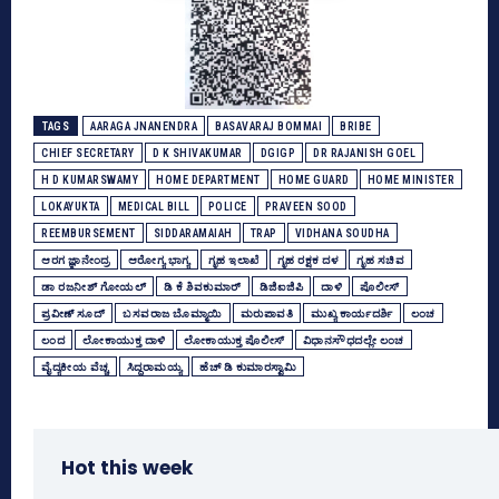
TAGS
AARAGA JNANENDRA
BASAVARAJ BOMMAI
BRIBE
CHIEF SECRETARY
D K SHIVAKUMAR
DGIGP
DR RAJANISH GOEL
H D KUMARSWAMY
HOME DEPARTMENT
HOME GUARD
HOME MINISTER
LOKAYUKTA
MEDICAL BILL
POLICE
PRAVEEN SOOD
REEMBURSEMENT
SIDDARAMAIAH
TRAP
VIDHANA SOUDHA
ಆರಗ ಜ್ಞಾನೇಂದ್ರ
ಆರೋಗ್ಯ ಭಾಗ್ಯ
ಗೃಹ ಇಲಾಖೆ
ಗೃಹ ರಕ್ಷಕ ದಳ
ಗೃಹ ಸಚಿವ
ಡಾ ರಜನೀಶ್‌ ಗೋಯಲ್‌
ಡಿ ಕೆ ಶಿವಕುಮಾರ್
ಡಿಜಿಐಜಿಪಿ
ದಾಳಿ
ಪೊಲೀಸ್‌
ಪ್ರವೀಣ್‌ ಸೂದ್‌
ಬಸವರಾಜ ಬೊಮ್ಮಾಯಿ
ಮರುಪಾವತಿ
ಮುಖ್ಯ ಕಾರ್ಯದರ್ಶಿ
ಲಂಚ
ಲಂದ
ಲೋಕಾಯುಕ್ತ ದಾಳಿ
ಲೋಕಾಯುಕ್ತ ಪೊಲೀಸ್‌
ವಿಧಾನಸೌಧದಲ್ಲೇ ಲಂಚ
ವೈದ್ಯಕೀಯ ವೆಚ್ಚ
ಸಿದ್ದರಾಮಯ್ಯ
ಹೆಚ್‌ ಡಿ ಕುಮಾರಸ್ವಾಮಿ
Hot this week