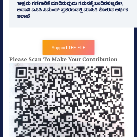
‘ಅಕ್ರಮ ಗಣಿಗಾರಿಕೆ ಮಾಡಿರುವುದು ಗಮನಕ್ಕೆ ಬಂದಿರಲಿಲ್ಲವೇ?;
ಅದಾನಿ ಎಸಿಸಿ ಸಿಮೆಂಟ್ ಪ್ರಕರಣದಲ್ಲಿ ಮಾಹಿತಿ ಕೋರಿದ ಆರ್ಥಿಕ
ಇಲಾಖೆ
Support THE-FILE
Please Scan To Make Your Contribution