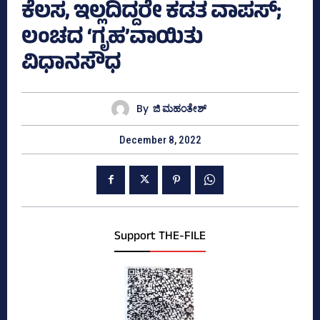
ಕೆಲಸ, ಇಲ್ಲದಿದ್ದರೇ ಕಡತ ವಾಪಸ್‌;
ಲಂಚದ ‘ಗೃಹ’ವಾಯಿತು
ವಿಧಾನಸೌಧ
By
ಜಿ ಮಹಂತೇಶ್
December 8, 2022
Support THE-FILE