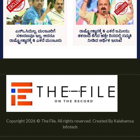
ರಾಷ್ಟ್ರೋತ್ಥಾನಕ್ಕೆ 6 ಎಕರೆ ಜಮೀನು;
ಎನ್‌ಒಸಿಯಿಲ್ಲ, ಮಂಜೂರಿಗೆ
ತಕರಾರು ತೆಗೆದ ಹತ್ತೇ ದಿನದಲ್ಲಿ ಸಮ್ಮತಿ
ಸಕಾರಣವೂ ಇಲ್ಲ, ಆದರೂ
ನೀಡಿದ ಆರ್ಥಿಕ ಇಲಾಖೆ
ರಾಷ್ಟ್ರೋತ್ಥಾನಕ್ಕೆ 6 ಎಕರೆ ಮಂಜೂರು
Copyright 2026 © The File. All rights reserved. Created By Kalahamsa
Infotech