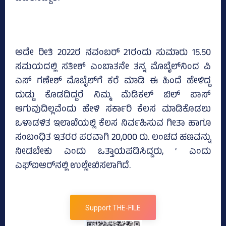
ಅದೇ ರೀತಿ 2022ರ ನವಂಬರ್‌ 21ರಂದು ಸುಮಾರು 15.50
ಸಮಯದಲ್ಲಿ ಸತೀಶ್‌ ಎಂಬಾತನೇ ತನ್ನ ಮೊಬೈಲ್‌ನಿಂದ ಪಿ
ಎಸ್‌ ಗಣೇಶ್‌ ಮೊಬೈಲ್‌ಗೆ ಕರೆ ಮಾಡಿ ಈ ಹಿಂದೆ ಹೇಳಿದ್ದ
ದುಡ್ಡು ಕೊಡದಿದ್ದರೆ ನಿಮ್ಮ ಮೆಡಿಕಲ್‌ ಬಿಲ್‌ ಪಾಸ್‌
ಆಗುವುದಿಲ್ಲವೆಂದು ಹೇಳಿ ಸರ್ಕಾರಿ ಕೆಲಸ ಮಾಡಿಕೊಡಲು
ಒಳಾಡಳಿತ ಇಲಾಖೆಯಲ್ಲಿ ಕೆಲಸ ನಿರ್ವಹಿಸುವ ಗೀತಾ ಹಾಗೂ
ಸಂಬಂಧಿತ ಇತರರ ಪರವಾಗಿ 20,000 ರು. ಲಂಚದ ಹಣವನ್ನು
ನೀಡಬೇಕು ಎಂದು ಒತ್ತಾಯಪಡಿಸಿದ್ದರು, ‘ ಎಂದು
ಎಫ್‌ಐಆರ್‌ನಲ್ಲಿ ಉಲ್ಲೇಖಿಸಲಾಗಿದೆ.
Support THE-FILE