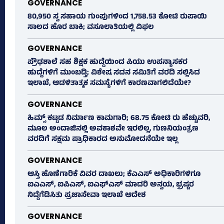
GOVERNANCE
80,950 ಸ್ವ ಸಹಾಯ ಗುಂಪುಗಳಿಂದ 1,758.53 ಕೋಟಿ ರುಪಾಯಿ
ಸಾಲದ ಹೊರ ಬಾಕಿ; ವಸೂಲಾತಿಯಲ್ಲಿ ವಿಫಲ
GOVERNANCE
ಪ್ರೌಢಶಾಲೆ ಸಹ ಶಿಕ್ಷಕ ಹುದ್ದೆಯಿಂದ ಪಿಯು ಉಪನ್ಯಾಸಕರ
ಹುದ್ದೆಗಳಿಗೆ ಮುಂಬಡ್ತಿ; ವಿಶೇಷ ಸದನ ಸಮಿತಿಗೆ ವರದಿ ಸಲ್ಲಿಸಿದ
ಇಲಾಖೆ, ಆಡಳಿತಾತ್ಮಕ ಸಮಸ್ಯೆಗಳಿಗೆ ಕಾರಣವಾಗಲಿದೆಯೇ?
GOVERNANCE
ಹಿಮ್ಸ್‌ ಕಟ್ಟಡ ನಿರ್ಮಾಣ ಕಾಮಗಾರಿ; 68.75 ಕೋಟಿ ರು ಹೆಚ್ಚುವರಿ,
ಮೂಲ ಅಂದಾಜಿನಲ್ಲಿ ಅವಕಾಶವೇ ಇರಲಿಲ್ಲ, ಗುಣನಿಯಂತ್ರಣ
ವರದಿಗೆ ಸಕ್ಷಮ ಪ್ರಾಧಿಕಾರದ ಅನುಮೋದನೆಯೇ ಇಲ್ಲ
GOVERNANCE
ಆಸ್ತಿ ಹೊಣೆಗಾರಿಕೆ ವಿವರ ದಾಖಲು; ಕೆಎಎಸ್ ಅಧಿಕಾರಿಗಳಿಗೂ
ಐಎಎಸ್‌, ಐಪಿಎಸ್‌, ಐಎಫ್‌ಎಸ್‌ ಮಾದರಿ ಅನ್ವಯ, ಭ್ರಷ್ಟರ
ನಿದ್ದೆಗೆಡಿಸಿತು ಪ್ರಜಾಸೇವಾ ಇಲಾಖೆ ಆದೇಶ
GOVERNANCE