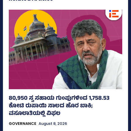
80,950 ಸ್ವ ಸಹಾಯ ಗುಂಪುಗಳಿಂದ 1,758.53
ಕೋಟಿ ರುಪಾಯಿ ಸಾಲದ ಹೊರ ಬಾಕಿ;
ವಸೂಲಾತಿಯಲ್ಲಿ ವಿಫಲ
GOVERNANCE
August 8, 2026