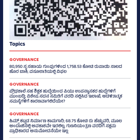
Topics
GOVERNANCE
80,950 ಸ್ವ ಸಹಾಯ ಗುಂಪುಗಳಿಂದ 1,758.53 ಕೋಟಿ ರುಪಾಯಿ ಸಾಲದ
ಹೊರ ಬಾಕಿ; ವಸೂಲಾತಿಯಲ್ಲಿ ವಿಫಲ
GOVERNANCE
ಪ್ರೌಢಶಾಲೆ ಸಹ ಶಿಕ್ಷಕ ಹುದ್ದೆಯಿಂದ ಪಿಯು ಉಪನ್ಯಾಸಕರ ಹುದ್ದೆಗಳಿಗೆ
ಮುಂಬಡ್ತಿ; ವಿಶೇಷ ಸದನ ಸಮಿತಿಗೆ ವರದಿ ಸಲ್ಲಿಸಿದ ಇಲಾಖೆ, ಆಡಳಿತಾತ್ಮಕ
ಸಮಸ್ಯೆಗಳಿಗೆ ಕಾರಣವಾಗಲಿದೆಯೇ?
GOVERNANCE
ಹಿಮ್ಸ್‌ ಕಟ್ಟಡ ನಿರ್ಮಾಣ ಕಾಮಗಾರಿ; 68.75 ಕೋಟಿ ರು ಹೆಚ್ಚುವರಿ, ಮೂಲ
ಅಂದಾಜಿನಲ್ಲಿ ಅವಕಾಶವೇ ಇರಲಿಲ್ಲ, ಗುಣನಿಯಂತ್ರಣ ವರದಿಗೆ ಸಕ್ಷಮ
ಪ್ರಾಧಿಕಾರದ ಅನುಮೋದನೆಯೇ ಇಲ್ಲ